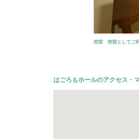
控室
会食場
エレベーター
導師控室
控室としてご
会食場や精
はごろもホールのアクセス・