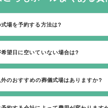
式場を予約する方法は?
おり、葬儀の運営は行っておりません。そのため、
式場のご予
社むすびすにご連絡ください。式場のご予約はもちろん、ご搬
希望日に空いていない場合は?
してお手伝いいたします。
ない際は、ご事情に合わせて代替案をご提示させていただいます。
検討している地域周辺の式場を無料でご案内することも可能で
以外のおすすめの葬儀式場はありますか?
なく柔軟にご提案ができます。
場と提携していますので、あらゆるご事情・ご要望に応じておすす
を行うのが一般的ですが、どこで葬儀を行うかは多様化してお
は予約する会社によって費用が変わりますか
葬儀を行う自宅葬を選ばれる方もいます。私たちは自宅でのご