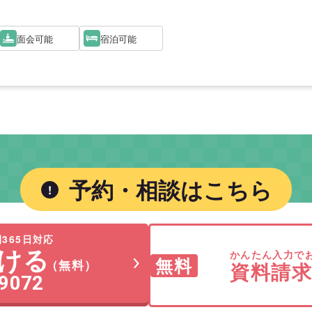
面会可能
宿泊可能
予約・相談はこちら
365日対応
ける
かんたん入力で
無料
（無料）
資料請
-9072