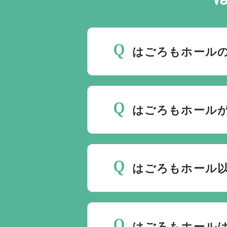
はごろもホールの
斎場は場所のみを提供して
要です。
万が一の際は、当
はごろもホールが
種手続きまで、すべて一貫
ご葬儀の希望日が空いてい
しておりますので、葬儀を
はごろもホール
理に自社会館を勧めること
当社は1都3県1220式
す。また、式場でご葬儀気
はごろもホール
はなく、近年では自宅でご