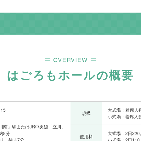
OVERVIEW
はごろもホール
の概要
15
大式場：着席人数
規模
小式場：着席人
川南」駅またはJR中央線「立川」
約8分
大式場：2日220,
使用料
り、徒歩7分
小式場：2日110,