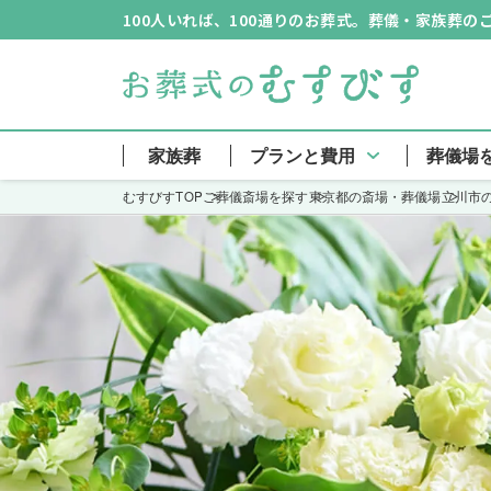
100人いれば、100通りのお葬式。葬儀・家族葬
家族葬
プランと費用
葬儀場
むすびすTOP
ご葬儀斎場を探す
東京都の斎場・葬儀場
立川市