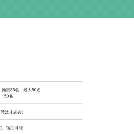
推奨35名 最大50名
：150名
宿泊時は寸志要）
切、宿泊可能