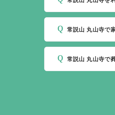
最後の時間をどのように過
いるか注意しておくと良い
常説山 丸山寺で
ください。
家族葬を行うことは可能で
常説山 丸山寺で
無料で葬儀後のサポートを
ント以上でして、お客様が
ます。