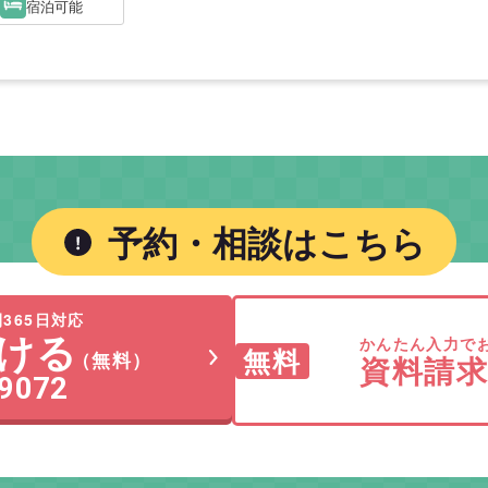
宿泊可能
予約・相談はこちら
365日対応
ける
かんたん入力で
無料
（無料）
資料請
-9072