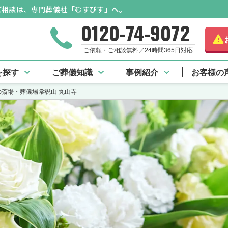
のご相談は、専門葬儀社「むすびす」へ。
0120-74-9072
ご依頼・ご相談無料／24時間365日対応
を探す
ご葬儀知識
事例紹介
お客様の
の斎場・葬儀場
常説山 丸山寺