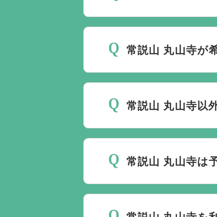
斎場は場所のみを提供して
要です。
万が一の際は、当
常説山 丸山寺が
種手続きまで、すべて一貫
ご葬儀の希望日が空いてい
しておりますので、葬儀を
常説山 丸山寺以
理に自社会館を勧めること
当社は1都3県1220式
す。また、式場でご葬儀気
常説山 丸山寺は
はなく、近年では自宅でご
すので、ご希望がありまし
常説山 丸山寺でのご葬儀
じです。
常説山 丸山寺を