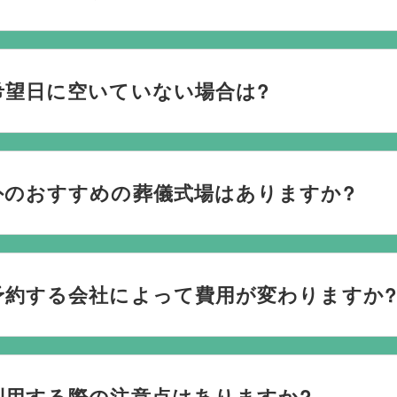
おり、葬儀の運営は行っておりません。そのため、
式場のご予
社むすびすにご連絡ください。式場のご予約はもちろん、ご搬
希望日に空いていない場合は?
してお手伝いいたします。
ない際は、ご事情に合わせて代替案をご提示させていただいます。
検討している地域周辺の式場を無料でご案内することも可能で
外のおすすめの葬儀式場はありますか?
なく柔軟にご提案ができます。
場と提携していますので、あらゆるご事情・ご要望に応じておすす
を行うのが一般的ですが、どこで葬儀を行うかは多様化してお
予約する会社によって費用が変わりますか?
葬儀を行う自宅葬を選ばれる方もいます。私たちは自宅でのご
たら遠慮なくお申し付けください。
は葬儀社を通じて予約する必要がございますが、どこの葬儀会
利用する際の注意点はありますか?