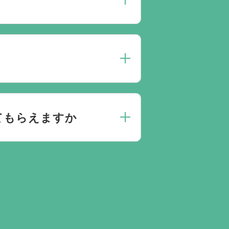
人数によって選んだ式場が適して
点がありましたらお気軽にご相談
にお応えしております。
てもらえますか
きとお答えになる方が70パーセ
門相談員が無料でサポートいたし