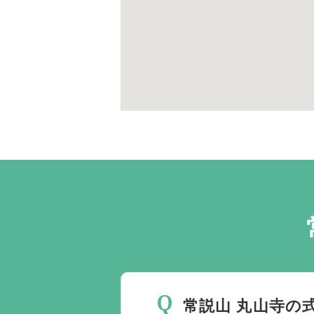
常説山 丸山寺の