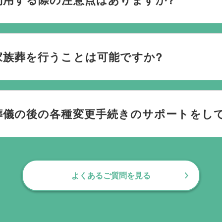
ごされたいか、どのようにお送りしたいか、宗教や参加される
です。当社の相談員は斎場を熟知しておりますので、ご不安な
家族葬を行うことは可能ですか?
す。100人100通りの家族葬をお手伝いしており様々なご要望
葬儀の後の各種変更手続きのサポートをし
お手伝いしております。葬儀で一番大変なのは実は葬儀後の手続
日常にお戻りいただくまでの期間、回数の制限なく、当社の専
よくあるご質問を見る