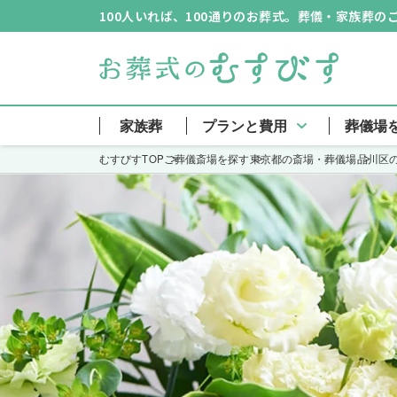
100人いれば、100通りのお葬式。葬儀・家族葬
家族葬
プランと費用
葬儀場
むすびすTOP
ご葬儀斎場を探す
東京都の斎場・葬儀場
品川区