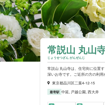
常説山 丸山
じょうせつざん がんぜんじ
常説山 丸山寺は、住宅街に位置
深いお寺です。ご近所の方の利用
東京都品川区二葉4-12-15
中延, 戸越公園, 西大井
最寄駅