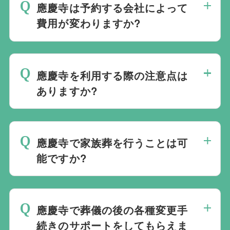
社会館を勧めることなく柔軟にご提案がで
應慶寺は予約する会社によって
すすめの式場をご紹介させていただきま
きます。
費用が変わりますか?
す。また、式場でご葬儀気を行うのが一般
的ですが、どこで葬儀を行うかは多様化し
應慶寺でのご葬儀は葬儀社を通じて予約す
ており必ずしも式場を借りて行う必要はな
る必要がございますが、どこの葬儀会社か
く、近年では自宅でご葬儀を行う自宅葬を
應慶寺を利用する際の注意点は
ら予約をしても式場利用料は同じです。
選ばれる方もいます。私たちは自宅でのご
ありますか?
葬儀を含め多くの実績がございますので、
最後の時間をどのように過ごされたいか、
ご希望がありましたら遠慮なくお申し付け
どのようにお送りしたいか、宗教や参加さ
ください。
應慶寺で家族葬を行うことは可
れる人数によって選んだ式場が適している
能ですか?
か注意しておくと良いです。当社の相談員
は斎場を熟知しておりますので、ご不安な
家族葬を行うことは可能です。100人100
点がありましたらお気軽にご相談くださ
通りの家族葬をお手伝いしており様々なご
い。
應慶寺で葬儀の後の各種変更手
要望にお応えしております。
続きのサポートをしてもらえま