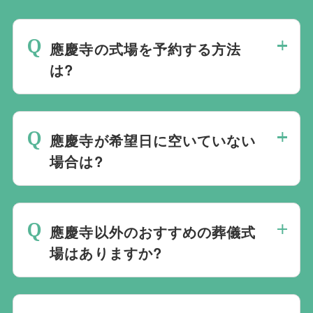
應慶寺の式場を予約する方法
は?
斎場は場所のみを提供しており、葬儀の運
営は行っておりません。そのため、
式場の
應慶寺が希望日に空いていない
ご予約は葬儀社を通じたお手続きが必要で
場合は?
す。
万が一の際は、当社むすびすにご連絡
ください。式場のご予約はもちろん、ご搬
ご葬儀の希望日が空いていない際は、ご事
送・ご安置・ご葬儀・葬儀後の各種手続き
情に合わせて代替案をご提示させていただ
まで、すべて一貫してお手伝いいたしま
應慶寺以外のおすすめの葬儀式
います。また、1都3県1220式場と提携し
す。
場はありますか?
ておりますので、葬儀を検討している地域
周辺の式場を無料でご案内することも可能
当社は1都3県1220式場と提携しています
です。自社会館を持たないことで無理に自
ので、あらゆるご事情・ご要望に応じてお