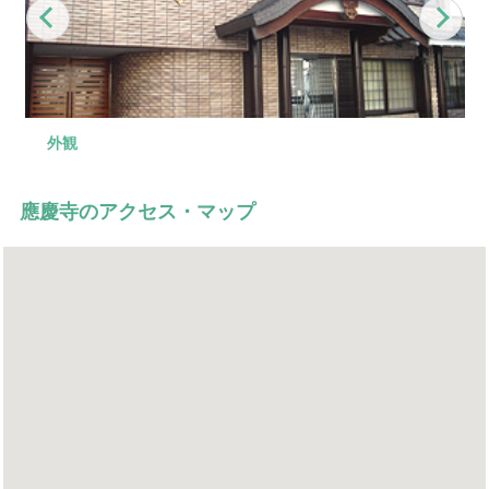
Previous
Nex
外観
式場
控え室
控え室
外観
應慶寺のアクセス・マップ