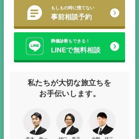
もしもの時に慌てない
事前相談予約
葬儀診断もできる！
LINEで無料相談
私たちが
大切な旅立ちを
お手伝いします。
森本 慶一
樋口 果子
北野 祥三