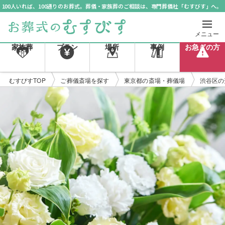
100人いれば、100通りのお葬式。葬儀・家族葬のご相談は、専門葬儀社「むすびす」へ。
メニュー
家族葬
プラン
場所
事例
お急ぎの方
むすびすTOP
ご葬儀斎場を探す
東京都の斎場・葬儀場
渋谷区の