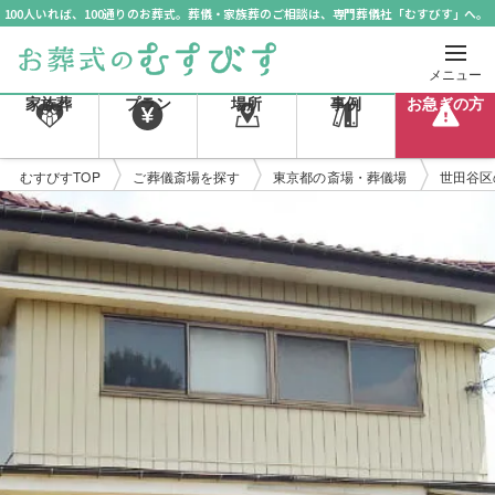
100人いれば、100通りのお葬式。葬儀・家族葬のご相談は、専門葬儀社「むすびす」へ。
メニュー
家族葬
プラン
場所
事例
お急ぎの方
むすびすTOP
ご葬儀斎場を探す
東京都の斎場・葬儀場
世田谷区