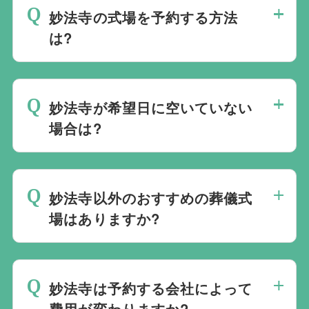
妙法寺の式場を予約する方法
は?
斎場は場所のみを提供しており、葬儀の運
営は行っておりません。そのため、
式場の
妙法寺が希望日に空いていない
ご予約は葬儀社を通じたお手続きが必要で
場合は?
す。
万が一の際は、当社むすびすにご連絡
ください。式場のご予約はもちろん、ご搬
ご葬儀の希望日が空いていない際は、ご事
送・ご安置・ご葬儀・葬儀後の各種手続き
情に合わせて代替案をご提示させていただ
まで、すべて一貫してお手伝いいたしま
妙法寺以外のおすすめの葬儀式
います。また、1都3県1220式場と提携し
す。
場はありますか?
ておりますので、葬儀を検討している地域
周辺の式場を無料でご案内することも可能
当社は1都3県1220式場と提携しています
です。自社会館を持たないことで無理に自
ので、あらゆるご事情・ご要望に応じてお
社会館を勧めることなく柔軟にご提案がで
妙法寺は予約する会社によって
すすめの式場をご紹介させていただきま
きます。
費用が変わりますか?