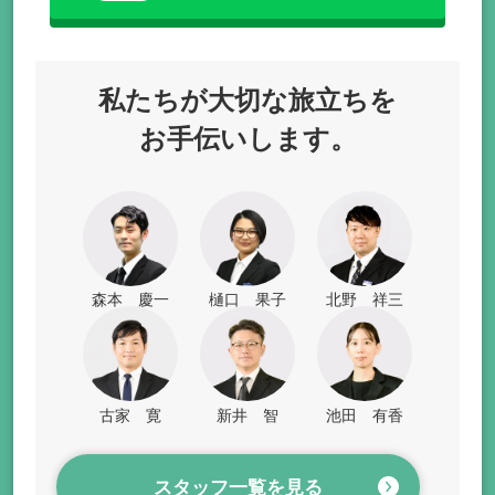
私たちが
大切な旅立ちを
お手伝いします。
森本 慶一
樋口 果子
北野 祥三
古家 寛
新井 智
池田 有香
スタッフ一覧を見る