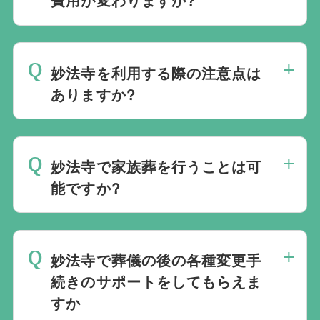
す。また、式場でご葬儀気を行うのが一般
的ですが、どこで葬儀を行うかは多様化し
妙法寺でのご葬儀は葬儀社を通じて予約す
ており必ずしも式場を借りて行う必要はな
る必要がございますが、どこの葬儀会社か
く、近年では自宅でご葬儀を行う自宅葬を
妙法寺を利用する際の注意点は
ら予約をしても式場利用料は同じです。
選ばれる方もいます。私たちは自宅でのご
ありますか?
葬儀を含め多くの実績がございますので、
最後の時間をどのように過ごされたいか、
ご希望がありましたら遠慮なくお申し付け
どのようにお送りしたいか、宗教や参加さ
ください。
妙法寺で家族葬を行うことは可
れる人数によって選んだ式場が適している
能ですか?
か注意しておくと良いです。当社の相談員
は斎場を熟知しておりますので、ご不安な
家族葬を行うことは可能です。100人100
点がありましたらお気軽にご相談くださ
通りの家族葬をお手伝いしており様々なご
い。
妙法寺で葬儀の後の各種変更手
要望にお応えしております。
続きのサポートをしてもらえま
すか