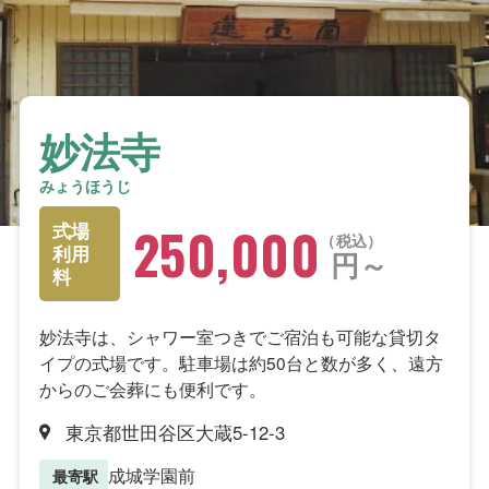
妙法寺
みょうほうじ
250,000
式場
税込
利用
円～
料
妙法寺は、シャワー室つきでご宿泊も可能な貸切タ
イプの式場です。駐車場は約50台と数が多く、遠方
からのご会葬にも便利です。
東京都世田谷区大蔵5-12-3
成城学園前
最寄駅