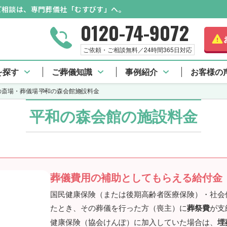
のご相談は、専門葬儀社「むすびす」へ。
0120-74-9072
ご依頼・ご相談無料／24時間365日対応
館 TOP
施設料金
口コミ一覧
アクセス情
を探す
ご葬儀知識
事例紹介
お客様の
の斎場・葬儀場
平和の森会館
施設料金
平和の森会館の施設料金
葬儀費用の補助としてもらえる給付金
国民健康保険（または後期高齢者医療保険）・社会
たとき、その葬儀を行った方（喪主）に
葬祭費
が支
健康保険（協会けんぽ）に加入していた場合は、
埋