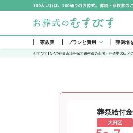
100人いれば、100通りのお葬式。葬儀・家族葬
平和の森会
家族葬
プランと費用
葬儀場
むすびすTOP
ご葬儀斎場を探す
東京都の斎場・葬儀場
大田区
葬祭給付金
大田区