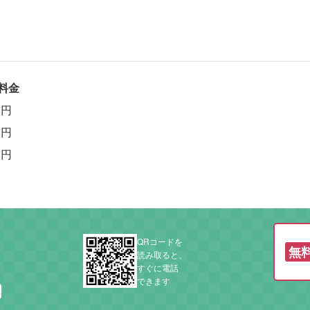
料金
0
円
0
円
0
円
QRコードを
無
読み取ると、
すぐに電話
できます