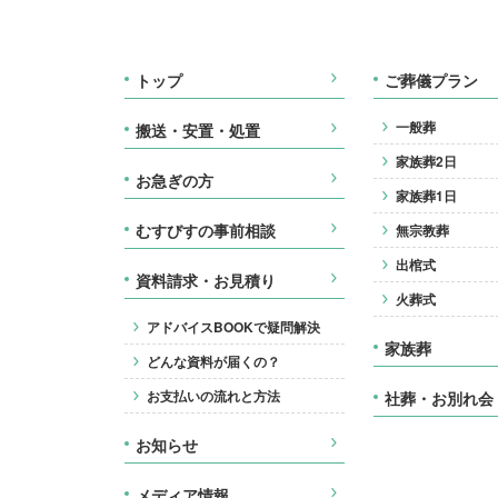
トップ
ご葬儀プラン
一般葬
搬送・安置・処置
家族葬2日
お急ぎの方
家族葬1日
むすびすの事前相談
無宗教葬
出棺式
資料請求・お見積り
火葬式
アドバイスBOOKで疑問解決
家族葬
どんな資料が届くの？
お支払いの流れと方法
社葬・お別れ会
お知らせ
メディア情報