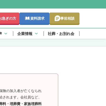
お急ぎの方
資料請求
事前相談
さらに詳しく
報
声
企業情報
社葬・お別れ会
保険の加入者が亡くなられ
給されます。会社員など、
葬料・埋葬費・家族埋葬料