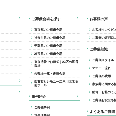
ご葬儀会場を探す
お客様の声
東京都のご葬儀会場
お客様インタビ
神奈川県のご葬儀会場
ご葬儀の評判口
千葉県のご葬儀会場
ご葬儀知識
埼玉県のご葬儀会場
ご葬儀スタイル
東京博善でお葬式｜23区の民営
斎場
マナー・流れ
火葬場一覧・併設会場
ご葬儀の費用
西葛西セレモニー江戸川区球場
家族葬に関する
前ホール
納骨・お墓のこ
事例紹介
ご葬儀お役立ち
ご葬儀事例
よくあるご質問
花祭壇事例