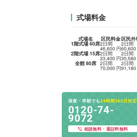
式場料金
式場名
区民料金
区民外
1階式場
60席
2日間
2日間
46,600
円
60,60
2階式場
15席
2日間
2日間
23,400
円
30,58
全館
80席
2日間
2日間
70,000
円
91,18
深夜・早朝でも
24時間365日対応
0120-74-
9072
相談無料・通話料無料