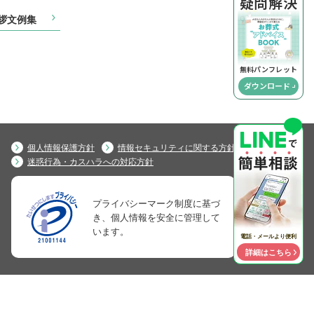
疑
問
解
決
拶文例集
無料パンフレット
ダウンロード
個人情報保護方針
情報セキュリティに関する方針
迷惑行為・カスハラへの対応方針
プライバシーマーク制度に基づ
き、個人情報を安全に管理して
います。
電話・メールより便利
詳細はこちら