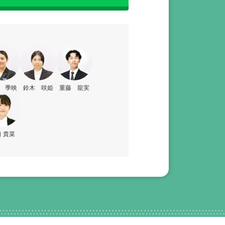
 季映
鈴木 咲姫
重藤 龍実
 貴菜