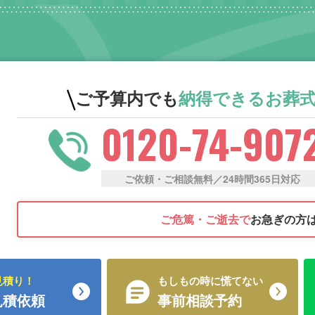
ご予算内でも
納得できる
お葬
0120-74-907
ご依頼・ご相談無料／24時間365日対応
ご危篤・ご逝去で
お急ぎの方
見積り！
もしもの時に慌てない
見積依頼
事前相談予約