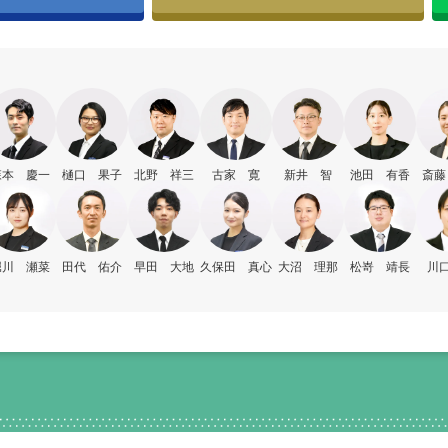
森本 慶一
樋口 果子
北野 祥三
古家 寛
新井 智
池田 有香
斎藤
堀川 瀬菜
田代 佑介
早田 大地
久保田 真心
大沼 理那
松嵜 靖長
川口