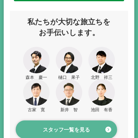
私たちが
大切な旅立ちを
お手伝いします。
森本 慶一
樋口 果子
北野 祥三
古家 寛
新井 智
池田 有香
スタッフ一覧を見る