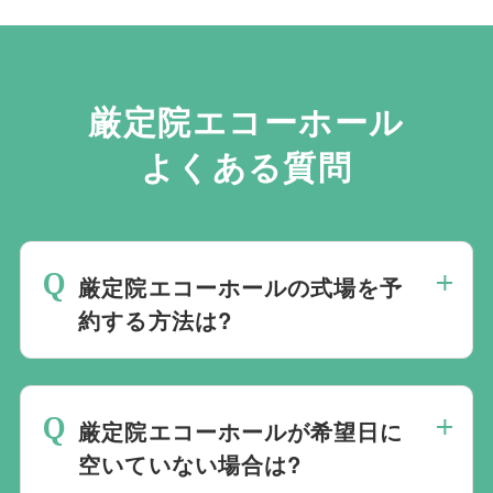
厳定院エコーホール
よくある質問
厳定院エコーホールの式場を予
約する方法は?
斎場は場所のみを提供しており、葬儀の運
営は行っておりません。そのため、
式場の
厳定院エコーホールが希望日に
ご予約は葬儀社を通じたお手続きが必要で
空いていない場合は?
す。
万が一の際は、当社むすびすにご連絡