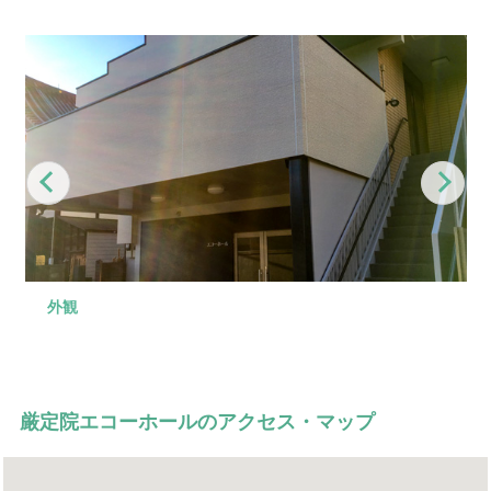
Previous
Nex
外観
式場
控室
会食場
駐車場
式場の前には受付スペースがあります。
和室の休憩室を備えております。
48席までご用意でき、お清め所としてお使いいただけま
15台まで停められる駐車場があります。
す。
厳定院エコーホールのアクセス・マップ