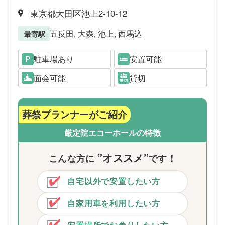
東京都大田区池上2-10-12
五反田, 大森, 池上, 西馬込
最寄駅
駐車場あり
安置可能
面会可能
貸切
葬祭プランナーがご紹介
厳定院エコーホールの特徴
”オススメ”
こんな方
に
です！
自宅以外で安置したい方
自家用車を利用したい方