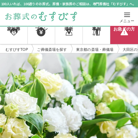
100人いれば、100通りのお葬式。葬儀・家族葬のご相談は、専門葬儀社「むすびす」へ。
メニュー
家族葬
プラン
場所
事例
お急ぎの方
むすびすTOP
ご葬儀斎場を探す
東京都の斎場・葬儀場
大田区の