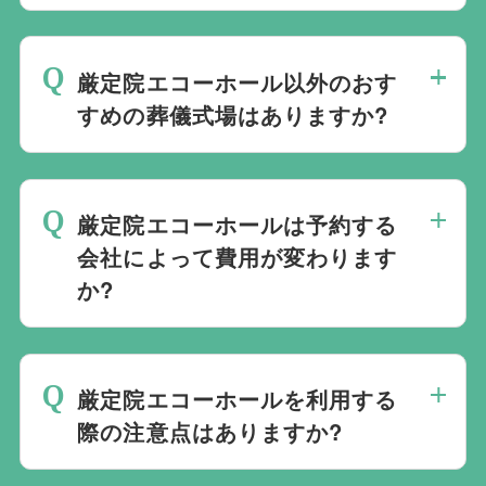
ください。式場のご予約はもちろん、ご搬
ご葬儀の希望日が空いていない際は、ご事
送・ご安置・ご葬儀・葬儀後の各種手続き
情に合わせて代替案をご提示させていただ
まで、すべて一貫してお手伝いいたしま
厳定院エコーホール以外のおす
います。また、1都3県1220式場と提携し
す。
すめの葬儀式場はありますか?
ておりますので、葬儀を検討している地域
周辺の式場を無料でご案内することも可能
当社は1都3県1220式場と提携しています
です。自社会館を持たないことで無理に自
ので、あらゆるご事情・ご要望に応じてお
社会館を勧めることなく柔軟にご提案がで
厳定院エコーホールは予約する
すすめの式場をご紹介させていただきま
きます。
会社によって費用が変わります
す。また、式場でご葬儀気を行うのが一般
か?
的ですが、どこで葬儀を行うかは多様化し
ており必ずしも式場を借りて行う必要はな
厳定院エコーホールでのご葬儀は葬儀社を
く、近年では自宅でご葬儀を行う自宅葬を
通じて予約する必要がございますが、どこ
選ばれる方もいます。私たちは自宅でのご
厳定院エコーホールを利用する
の葬儀会社から予約をしても式場利用料は
葬儀を含め多くの実績がございますので、
際の注意点はありますか?
同じです。
ご希望がありましたら遠慮なくお申し付け
最後の時間をどのように過ごされたいか、