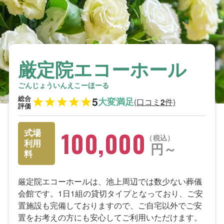
厳定院エコーホール
ごんじょういんえこーほーる
総合
5
大変満足
(口コミ
件)
2
評価
100,000
式場
税込
利用
円～
料
厳定院エコーホールは、池上周辺では数少ない葬儀
会館です。1日1組の貸切タイプとなっており、ご安
置施設も完備しておりますので、ご自宅以外でご安
置をお考えの方にも安心してご利用いただけます。