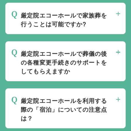
ください。
どのようにお送りしたいか、宗教や参加さ
厳定院エコーホールで家族葬を
れる人数によって選んだ式場が適している
行うことは可能ですか?
か注意しておくと良いです。当社の相談員
は斎場を熟知しておりますので、ご不安な
家族葬を行うことは可能です。100人100
点がありましたらお気軽にご相談くださ
通りの家族葬をお手伝いしており様々なご
い。
厳定院エコーホールで葬儀の後
要望にお応えしております。
の各種変更手続きのサポートを
してもらえますか
無料で葬儀後のサポートをお手伝いしてお
ります。葬儀で一番大変なのは実は葬儀後
厳定院エコーホールを利用する
の手続きとお答えになる方が70パーセント
際の「宿泊」についての注意点
以上でして、お客様が日常にお戻りいただ
は？
くまでの期間、回数の制限なく、当社の専
門相談員が無料でサポートいたします。