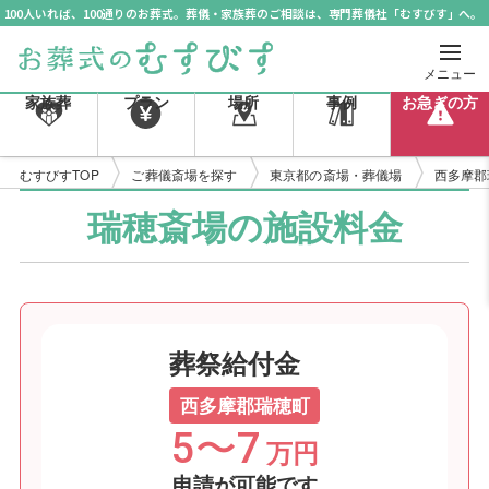
100人いれば、100通りのお葬式。葬儀・家族葬のご相談は、専門葬儀社「むすびす」へ。
メニュー
家族葬
プラン
場所
事例
お急ぎの方
むすびすTOP
ご葬儀斎場を探す
東京都の斎場・葬儀場
西多摩郡
瑞穂斎場の施設料金
葬祭給付金
西多摩郡瑞穂町
5〜7
万円
申請が可能です