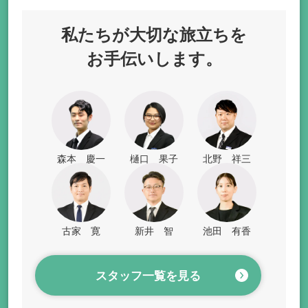
私たちが
大切な旅立ちを
お手伝いします。
森本 慶一
樋口 果子
北野 祥三
古家 寛
新井 智
池田 有香
スタッフ一覧を見る