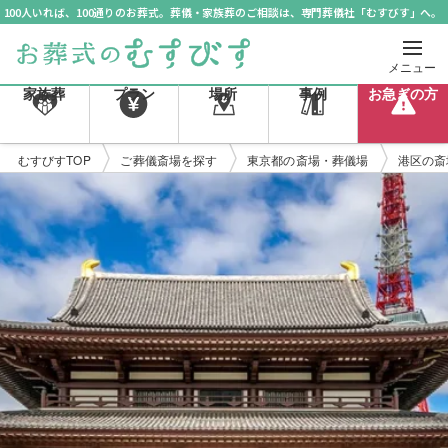
100人いれば、100通りのお葬式。葬儀・家族葬のご相談は、専門葬儀社「むすびす」へ。
メニュー
家族葬
プラン
場所
事例
お急ぎの方
むすびすTOP
ご葬儀斎場を探す
東京都の斎場・葬儀場
港区の斎