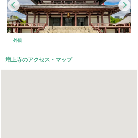
Previous
Nex
外観
ロビー
式場
式場2
控室
会食場
駐車場
増上寺のアクセス・マップ