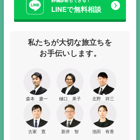
LINEで無料相談
私たちが
大切な旅立ちを
お手伝いします。
森本 慶一
樋口 果子
北野 祥三
古家 寛
新井 智
池田 有香