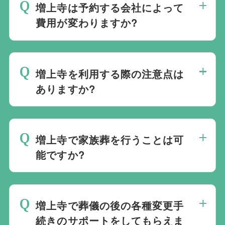
社会館を勧めることなく柔軟にご提案がで
増上寺は予約する会社によって
すすめの式場をご紹介させていただきま
きます。
費用が変わりますか?
す。また、式場でご葬儀気を行うのが一般
的ですが、どこで葬儀を行うかは多様化し
増上寺でのご葬儀は葬儀社を通じて予約す
ており必ずしも式場を借りて行う必要はな
る必要がございますが、どこの葬儀会社か
く、近年では自宅でご葬儀を行う自宅葬を
増上寺を利用する際の注意点は
ら予約をしても式場利用料は同じです。
選ばれる方もいます。私たちは自宅でのご
ありますか?
葬儀を含め多くの実績がございますので、
最後の時間をどのように過ごされたいか、
ご希望がありましたら遠慮なくお申し付け
どのようにお送りしたいか、宗教や参加さ
ください。
増上寺で家族葬を行うことは可
れる人数によって選んだ式場が適している
能ですか?
か注意しておくと良いです。当社の相談員
は斎場を熟知しておりますので、ご不安な
家族葬を行うことは可能です。100人100
点がありましたらお気軽にご相談くださ
通りの家族葬をお手伝いしており様々なご
い。
増上寺で葬儀の後の各種変更手
要望にお応えしております。
続きのサポートをしてもらえま