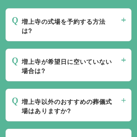
増上寺の式場を予約する方法
は?
斎場は場所のみを提供しており、葬儀の運
営は行っておりません。そのため、
式場の
増上寺が希望日に空いていない
ご予約は葬儀社を通じたお手続きが必要で
場合は?
す。
万が一の際は、当社むすびすにご連絡
ください。式場のご予約はもちろん、ご搬
ご葬儀の希望日が空いていない際は、ご事
送・ご安置・ご葬儀・葬儀後の各種手続き
情に合わせて代替案をご提示させていただ
まで、すべて一貫してお手伝いいたしま
増上寺以外のおすすめの葬儀式
います。また、1都3県1220式場と提携し
す。
場はありますか?
ておりますので、葬儀を検討している地域
周辺の式場を無料でご案内することも可能
当社は1都3県1220式場と提携しています
です。自社会館を持たないことで無理に自
ので、あらゆるご事情・ご要望に応じてお