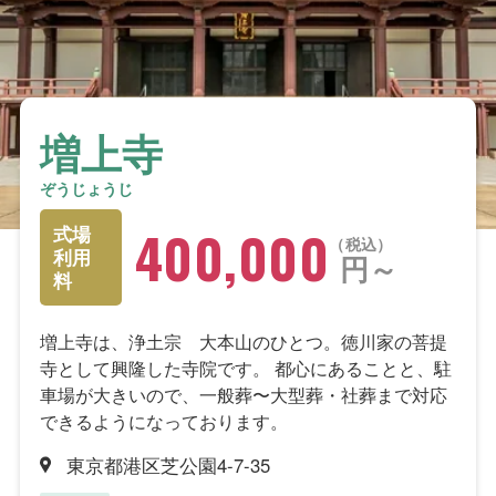
増上寺
ぞうじょうじ
400,000
式場
税込
利用
円～
料
増上寺は、浄土宗 大本山のひとつ。徳川家の菩提
寺として興隆した寺院です。 都心にあることと、駐
車場が大きいので、一般葬〜大型葬・社葬まで対応
できるようになっております。
東京都港区芝公園4-7-35