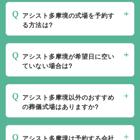
アシスト多摩境の式場を予約す
る方法は?
斎場は場所のみを提供しており、葬儀の運
営は行っておりません。そのため、
式場の
アシスト多摩境が希望日に空い
ご予約は葬儀社を通じたお手続きが必要で
ていない場合は?
す。
万が一の際は、当社むすびすにご連絡
ください。式場のご予約はもちろん、ご搬
ご葬儀の希望日が空いていない際は、ご事
送・ご安置・ご葬儀・葬儀後の各種手続き
情に合わせて代替案をご提示させていただ
まで、すべて一貫してお手伝いいたしま
アシスト多摩境以外のおすすめ
います。また、1都3県1220式場と提携し
す。
の葬儀式場はありますか?
ておりますので、葬儀を検討している地域
周辺の式場を無料でご案内することも可能
当社は1都3県1220式場と提携しています
です。自社会館を持たないことで無理に自
ので、あらゆるご事情・ご要望に応じてお
社会館を勧めることなく柔軟にご提案がで
アシスト多摩境は予約する会社