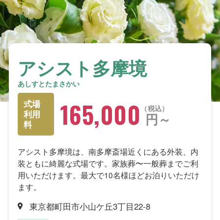
アシスト多摩境
あしすとたまさかい
165,000
式場
税込
利用
円～
料
アシスト多摩境は、南多摩斎場近くにある外装、内
装ともに綺麗な式場です。家族葬〜一般葬までご利
用いただけます。最大で10名様ほどお泊りいただけ
ます。
東京都町田市小山ケ丘3丁目22-8