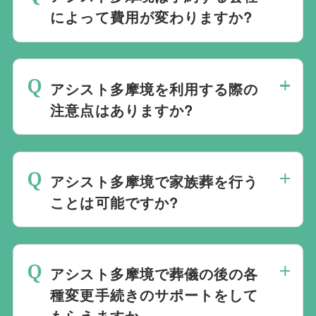
すすめの式場をご紹介させていただきま
きます。
によって費用が変わりますか?
す。また、式場でご葬儀気を行うのが一般
的ですが、どこで葬儀を行うかは多様化し
アシスト多摩境でのご葬儀は葬儀社を通じ
ており必ずしも式場を借りて行う必要はな
て予約する必要がございますが、どこの葬
く、近年では自宅でご葬儀を行う自宅葬を
アシスト多摩境を利用する際の
儀会社から予約をしても式場利用料は同じ
選ばれる方もいます。私たちは自宅でのご
注意点はありますか?
です。
葬儀を含め多くの実績がございますので、
最後の時間をどのように過ごされたいか、
ご希望がありましたら遠慮なくお申し付け
どのようにお送りしたいか、宗教や参加さ
ください。
アシスト多摩境で家族葬を行う
れる人数によって選んだ式場が適している
ことは可能ですか?
か注意しておくと良いです。当社の相談員
は斎場を熟知しておりますので、ご不安な
家族葬を行うことは可能です。100人100
点がありましたらお気軽にご相談くださ
通りの家族葬をお手伝いしており様々なご
い。
アシスト多摩境で葬儀の後の各
要望にお応えしております。
種変更手続きのサポートをして
もらえますか