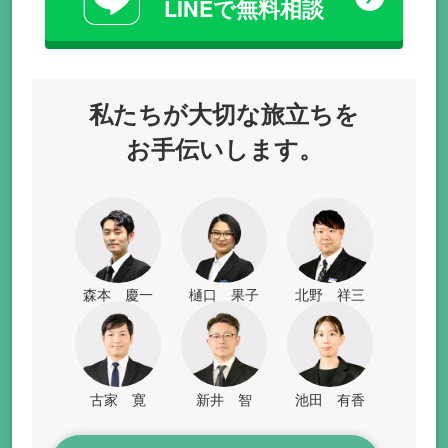
LINEで無料相談
私たちが
大切な旅立ちを
お手伝いします。
森本 慶一
樋口 果子
北野 祥三
古家 寛
新井 智
池田 有香