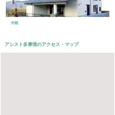
外観
式場
控え室
控え室
葬儀実例
家族葬から一般葬まで、幅広くご利用いただけます。
お清めや精進落しにご利用いただけます。
ご家族、宗教者様の控室としてご利用いただけます。
式場で実際に設営した、葬儀の実例です。
アシスト多摩境のアクセス・マップ