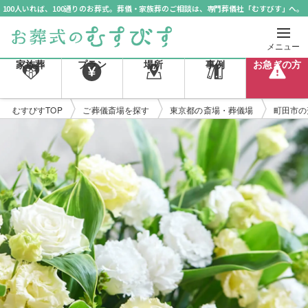
100人いれば、100通りのお葬式。葬儀・家族葬のご相談は、専門葬儀社「むすびす」へ。
メニュー
家族葬
プラン
場所
事例
お急ぎの方
むすびすTOP
ご葬儀斎場を探す
東京都の斎場・葬儀場
町田市の