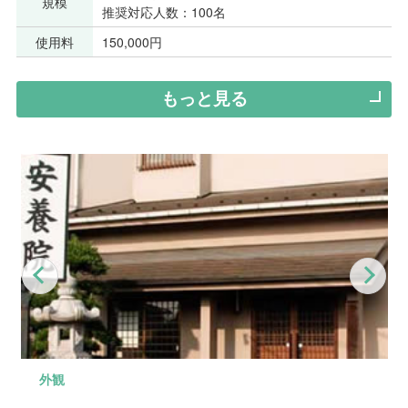
規模
推奨対応人数：100名
使用料
150,000円
もっと見る
Previous
Nex
外観
外観