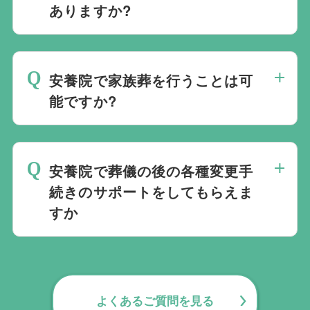
選ばれる方もいます。私たちは自宅でのご
ありますか?
葬儀を含め多くの実績がございますので、
最後の時間をどのように過ごされたいか、
ご希望がありましたら遠慮なくお申し付け
どのようにお送りしたいか、宗教や参加さ
ください。
安養院で家族葬を行うことは可
れる人数によって選んだ式場が適している
能ですか?
か注意しておくと良いです。当社の相談員
は斎場を熟知しておりますので、ご不安な
家族葬を行うことは可能です。100人100
点がありましたらお気軽にご相談くださ
通りの家族葬をお手伝いしており様々なご
い。
安養院で葬儀の後の各種変更手
要望にお応えしております。
続きのサポートをしてもらえま
すか
無料で葬儀後のサポートをお手伝いしてお
ります。葬儀で一番大変なのは実は葬儀後
の手続きとお答えになる方が70パーセント
よくあるご質問を見る
以上でして、お客様が日常にお戻りいただ