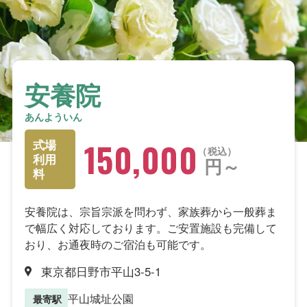
安養院
あんよういん
150,000
式場
税込
利用
円～
料
安養院は、宗旨宗派を問わず、家族葬から一般葬ま
で幅広く対応しております。ご安置施設も完備して
おり、お通夜時のご宿泊も可能です。
東京都日野市平山3-5-1
平山城址公園
最寄駅