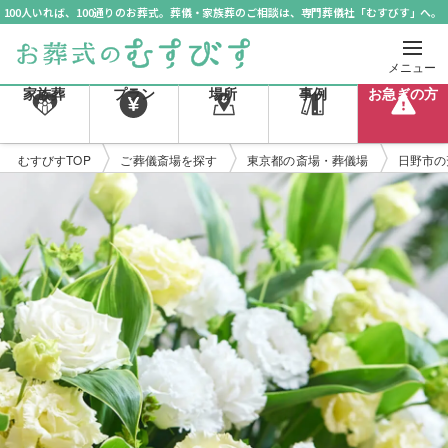
100人いれば、100通りのお葬式。葬儀・家族葬のご相談は、専門葬儀社「むすびす」へ。
メニュー
家族葬
プラン
場所
事例
お急ぎの方
むすびすTOP
ご葬儀斎場を探す
東京都の斎場・葬儀場
日野市の