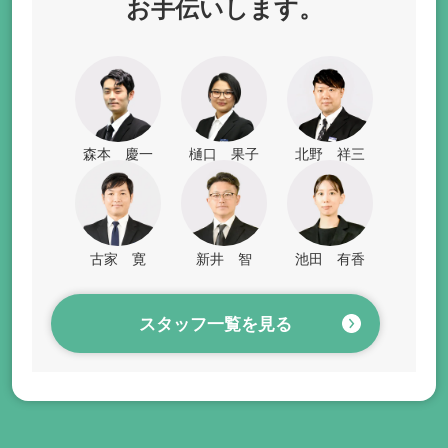
お手伝いします。
森本 慶一
樋口 果子
北野 祥三
古家 寛
新井 智
池田 有香
スタッフ一覧を見る