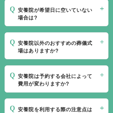
営は行っておりません。そのため、
式場の
安養院が希望日に空いていない
ご予約は葬儀社を通じたお手続きが必要で
場合は?
す。
万が一の際は、当社むすびすにご連絡
ください。式場のご予約はもちろん、ご搬
ご葬儀の希望日が空いていない際は、ご事
送・ご安置・ご葬儀・葬儀後の各種手続き
情に合わせて代替案をご提示させていただ
まで、すべて一貫してお手伝いいたしま
安養院以外のおすすめの葬儀式
います。また、1都3県1220式場と提携し
す。
場はありますか?
ておりますので、葬儀を検討している地域
周辺の式場を無料でご案内することも可能
当社は1都3県1220式場と提携しています
です。自社会館を持たないことで無理に自
ので、あらゆるご事情・ご要望に応じてお
社会館を勧めることなく柔軟にご提案がで
安養院は予約する会社によって
すすめの式場をご紹介させていただきま
きます。
費用が変わりますか?
す。また、式場でご葬儀気を行うのが一般
的ですが、どこで葬儀を行うかは多様化し
安養院でのご葬儀は葬儀社を通じて予約す
ており必ずしも式場を借りて行う必要はな
る必要がございますが、どこの葬儀会社か
く、近年では自宅でご葬儀を行う自宅葬を
安養院を利用する際の注意点は
ら予約をしても式場利用料は同じです。