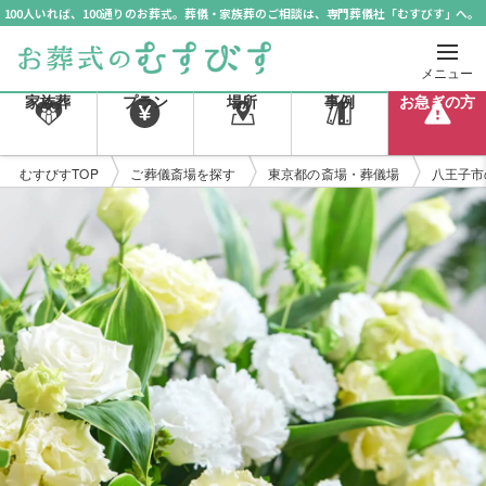
100人いれば、100通りのお葬式。葬儀・家族葬のご相談は、専門葬儀社「むすびす」へ。
メニュー
家族葬
プラン
場所
事例
お急ぎの方
むすびすTOP
ご葬儀斎場を探す
東京都の斎場・葬儀場
八王子市