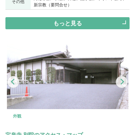
その他
新宗教（要問合せ）
もっと見る
Previous
Nex
外観
入口
式場
控え室
外観
宝泉寺 別院のアクセス・マップ