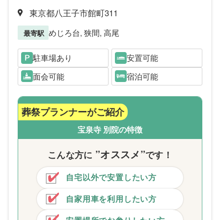
東京都八王子市館町311
めじろ台, 狭間, 高尾
最寄駅
駐車場あり
安置可能
面会可能
宿泊可能
葬祭プランナーがご紹介
宝泉寺 別院の特徴
”オススメ”
こんな方
に
です！
自宅以外で安置したい方
自家用車を利用したい方