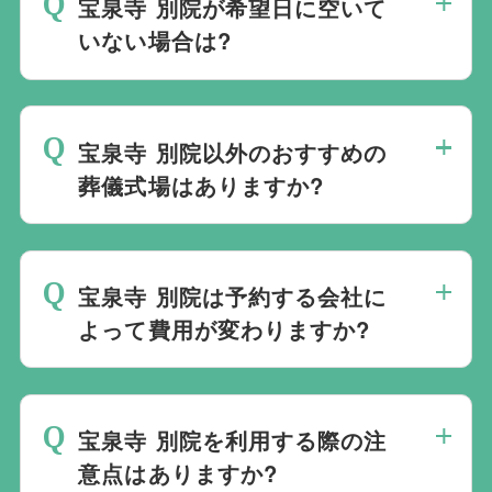
宝泉寺 別院が希望日に空いて
ご予約は葬儀社を通じたお手続きが必要で
いない場合は?
す。
万が一の際は、当社むすびすにご連絡
ください。式場のご予約はもちろん、ご搬
ご葬儀の希望日が空いていない際は、ご事
送・ご安置・ご葬儀・葬儀後の各種手続き
情に合わせて代替案をご提示させていただ
まで、すべて一貫してお手伝いいたしま
宝泉寺 別院以外のおすすめの
います。また、1都3県1220式場と提携し
す。
葬儀式場はありますか?
ておりますので、葬儀を検討している地域
周辺の式場を無料でご案内することも可能
当社は1都3県1220式場と提携しています
です。自社会館を持たないことで無理に自
ので、あらゆるご事情・ご要望に応じてお
社会館を勧めることなく柔軟にご提案がで
宝泉寺 別院は予約する会社に
すすめの式場をご紹介させていただきま
きます。
よって費用が変わりますか?
す。また、式場でご葬儀気を行うのが一般
的ですが、どこで葬儀を行うかは多様化し
宝泉寺 別院でのご葬儀は葬儀社を通じて
ており必ずしも式場を借りて行う必要はな
予約する必要がございますが、どこの葬儀
く、近年では自宅でご葬儀を行う自宅葬を
宝泉寺 別院を利用する際の注
会社から予約をしても式場利用料は同じで
選ばれる方もいます。私たちは自宅でのご
意点はありますか?
す。