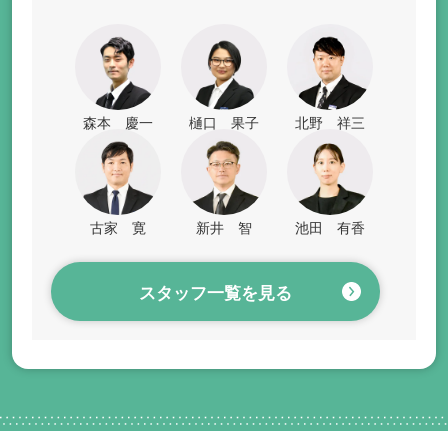
森本 慶一
樋口 果子
北野 祥三
古家 寛
新井 智
池田 有香
スタッフ一覧を見る