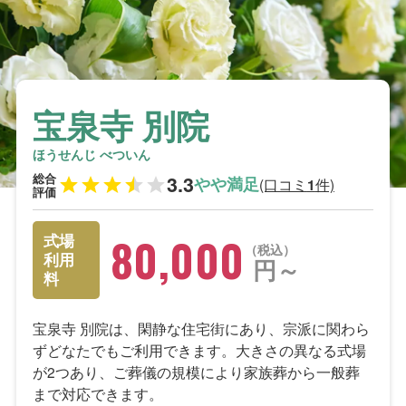
宝泉寺 別院
ほうせんじ べついん
総合
3.3
やや満足
(口コミ
件)
1
評価
80,000
式場
税込
利用
円～
料
宝泉寺 別院は、閑静な住宅街にあり、宗派に関わら
ずどなたでもご利用できます。大きさの異なる式場
が2つあり、ご葬儀の規模により家族葬から一般葬
まで対応できます。