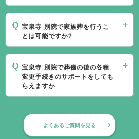
葬儀を含め多くの実績がございますので、
最後の時間をどのように過ごされたいか、
ご希望がありましたら遠慮なくお申し付け
どのようにお送りしたいか、宗教や参加さ
ください。
宝泉寺 別院で家族葬を行うこ
れる人数によって選んだ式場が適している
とは可能ですか?
か注意しておくと良いです。当社の相談員
は斎場を熟知しておりますので、ご不安な
家族葬を行うことは可能です。100人100
点がありましたらお気軽にご相談くださ
通りの家族葬をお手伝いしており様々なご
い。
宝泉寺 別院で葬儀の後の各種
要望にお応えしております。
変更手続きのサポートをしても
らえますか
無料で葬儀後のサポートをお手伝いしてお
ります。葬儀で一番大変なのは実は葬儀後
の手続きとお答えになる方が70パーセント
よくあるご質問を見る
以上でして、お客様が日常にお戻りいただ
くまでの期間、回数の制限なく、当社の専