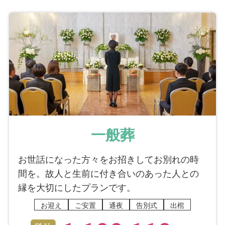
れをパネルにしてくれたんです。感動しまし
た。ここまで私達の為にして下さるその担当の
方の気持ちに涙が出ました。ありがとうござい
ました。納棺師の方も家族の気持ちを大切にし
てくださり何度もやり直して下さいました。前
日までの母の顔は別人の様に変わり果て物凄く
辛いものでした。この状態を孫やひ孫に見せる
のはどんなものかと思いましたが納棺師の方の
手に掛かるとそれは素晴らしいものでした。ま
るで生き返って眠っている様でした。ひとつひ
一般葬
とつ家族に要望を聞いて下さり少しでも若く良
い顔になる様メイクして下さいました。髪の毛
お世話になった方々をお招きしてお別れの時
もふわっとさせてスプレーして。こんなに綺麗
間を。故人と生前に付き合いのあった人との
にしてもらって母も喜んでいると思います。私
縁を大切にしたプランです。
は母を送り出すにあたりいかにも「THE お葬
お迎え
ご安置
通夜
告別式
出棺
式」にはしたくなかったので親戚一同などの供
花は飾りたくない。子供や孫達で温かい葬儀に