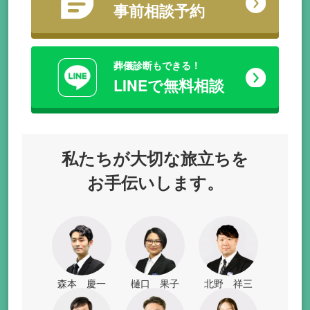
事前相談予約
葬儀診断もできる！
LINEで無料相談
私たちが
大切な旅立ちを
お手伝いします。
森本 慶一
樋口 果子
北野 祥三