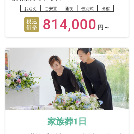
5
お迎え
ご安置
通夜
告別式
出棺
ご葬儀当日の対応
5
アフターサポート
814,000
円～
ご葬儀担当者
齋木 まなか
家族葬1日