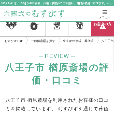
100人いれば、100通りのお葬式。葬儀・家族葬のご相談は、専門葬儀社「むすびす」へ。
メニュー
家族葬
プラン
場所
事例
お急ぎの方
むすびすTOP
ご葬儀斎場を探す
東京都の斎場・葬儀場
八王子市
REVIEW
八王子市 楢原斎場の評
価・口コミ
八王子市 楢原斎場を利用されたお客様の口コ
ミを掲載しています。 むすびすを通じて葬儀