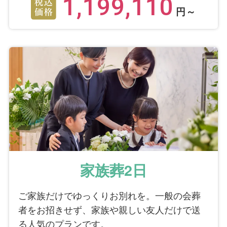
1,199,110
したいと相談しました。すると担当の方が遺影
円～
の左右に供花を飾るけど親戚一同などのパネル
はなしにしましょう。とアドバイスして下さい
ました。そういうこともできるんだという思い
でした。義母の葬儀はいわゆるTHEお葬式で葬
儀会社さんの進行にお任せの様でした。今回む
すびすさんにお願いして思った事はこれからは
いろんな形の葬儀が求められて時代にあった形
になっていくんだと思いました。本当にお世話
になりました。ありがとうございました。
個別評価
家族葬2日
5
お問い合わせ対応
5
ご家族だけでゆっくりお別れを。一般の会葬
事前相談
5
者をお招きせず、家族や親しい友人だけで送
お迎え対応
る人気のプランです。
5
打ち合わせの対応