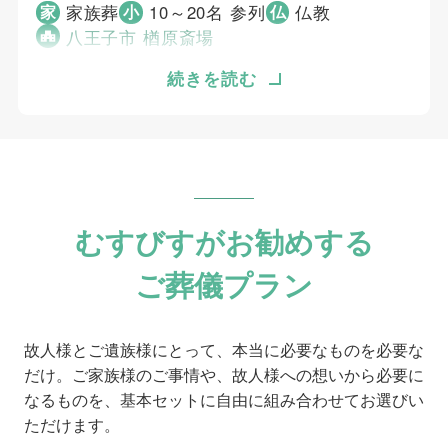
5
事前相談
家族葬
10～20名 参列
仏教
家
小
仏
5
お迎え対応
八王子市 楢原斎場
5
打ち合わせの対応
見積り金額を見た時、相場が分かりませんでし
続きを読む
5
ご葬儀当日の対応
たが良心的だと思いました。けれど色々オプシ
ョンをつけると段々と値段が上がり私と他の親
ご葬儀担当者
族との間に温度差が出てしまい仕方なく削って
いかなくてはなりませんでした。そんな時でも
全く営業感を感じる事なく私の気持ちを大切に
高野 孝徳
むすびすがお勧めする
してくださりながらプランを考えて下さいまし
た。削っていく中でどうしてもこれだけは譲れ
ご葬儀プラン
ないというプランがあり母は昨年まで目黒区に
住んでいて区外の施設に入所しました。それま
では目黒川の桜で毎年花見を楽しんでいまし
故人様とご遺族様にとって、本当に必要なものを必要な
た。今年はそれが叶わなかったので目黒川の桜
だけ。ご家族様のご事情や、故人様への想いから必要に
でなくても桜のパネルを遺影のバックに飾って
なるものを、基本セットに自由に組み合わせてお選びい
欲しと相談しました。そうしたら担当の方がわ
ただけます。
ざわざ目黒川の桜の写真を検索してくださりそ