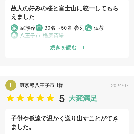
故人の好みの桜と富士山に統一してもら
えました
家族葬
30名～50名 参列
仏教
家
中
仏
八王子市 楢原斎場
故人が好きだった風景など、葬儀に好みを反映
続きを読む
できると思ったため依頼しました。 故人の好
みの桜と富士山に統一され、また写真も上手く
入れてもらえて良かったです。今の桜の開花も
重なり明るいお葬式になりました。 明るいお
I
東京都八王子市
I様
2024/07
葬式で送り出せましたし、費用も丁寧に説明さ
5
れました。
大変満足
個別評価
子供や孫達で温かく送り出すことができ
5
ました。
お問い合わせ対応