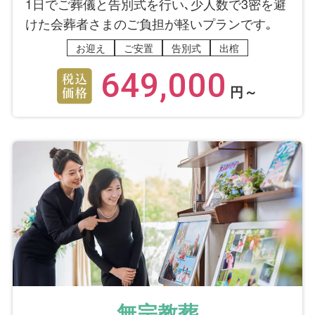
1日でご葬儀と告別式を行い､少人数で3密を避
けた会葬者さまのご負担が軽いプランです｡
お迎え
ご安置
告別式
出棺
649,000
円～
無宗教葬