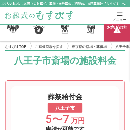
100人いれば、100通りのお葬式。葬儀・家族葬のご相談は、専門葬儀社「むすびす」へ。
メニュー
家族葬
プラン
場所
事例
お急ぎの方
むすびすTOP
ご葬儀斎場を探す
東京都の斎場・葬儀場
八王子市
八王子市斎場の施設料金
葬祭給付金
八王子市
5〜7
万円
申請が可能です