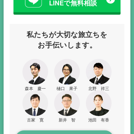
LINEで無料相談
私たちが
大切な旅立ちを
お手伝いします。
森本 慶一
樋口 果子
北野 祥三
古家 寛
新井 智
池田 有香