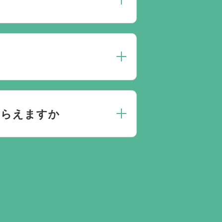
人数によって選んだ式場が適して
点がありましたらお気軽にご相談
にお応えしております。
もらえますか
きとお答えになる方が70パーセ
門相談員が無料でサポートいたし