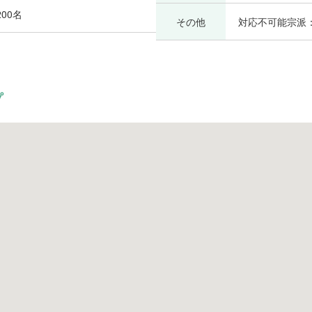
00名
その他
対応不可能宗派
プ