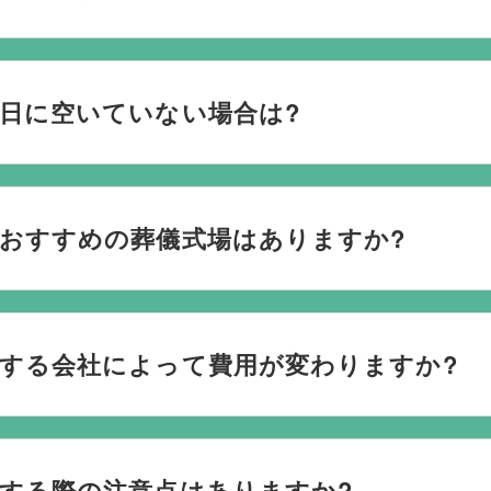
おり、葬儀の運営は行っておりません。そのため、
式場のご予
社むすびすにご連絡ください。式場のご予約はもちろん、ご搬
日に空いていない場合は?
してお手伝いいたします。
ない際は、ご事情に合わせて代替案をご提示させていただいます。
検討している地域周辺の式場を無料でご案内することも可能で
おすすめの葬儀式場はありますか?
なく柔軟にご提案ができます。
場と提携していますので、あらゆるご事情・ご要望に応じておすす
を行うのが一般的ですが、どこで葬儀を行うかは多様化してお
する会社によって費用が変わりますか?
葬儀を行う自宅葬を選ばれる方もいます。私たちは自宅でのご
たら遠慮なくお申し付けください。
儀社を通じて予約する必要がございますが、どこの葬儀会社か
する際の注意点はありますか?