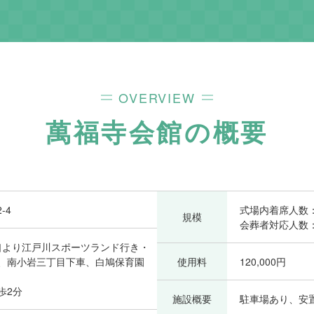
OVERVIEW
萬福寺会館
の概要
-4
式場内着席人数：
規模
会葬者対応人数：
南口より江戸川スポーツランド行き・
、南小岩三丁目下車、白鳩保育園
使用料
120,000円
歩2分
施設概要
駐車場あり、安