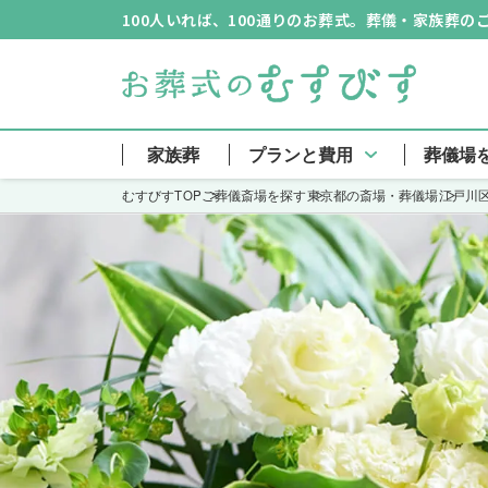
100人いれば、100通りのお葬式。葬儀・家族葬
家族葬
プランと費用
葬儀場
むすびすTOP
ご葬儀斎場を探す
東京都の斎場・葬儀場
江戸川