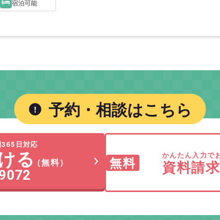
宿泊可能
予約・相談はこちら
365日対応
ける
かんたん入力で
無料
（無料）
資料請
-9072