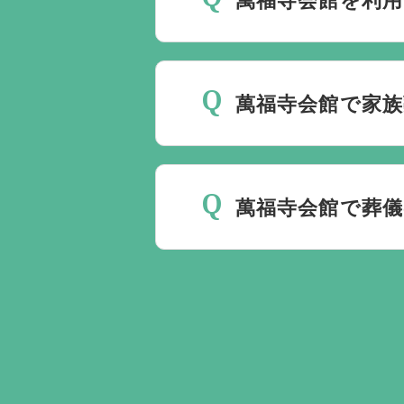
最後の時間をどのように過
いるか注意しておくと良い
萬福寺会館で家族
ください。
家族葬を行うことは可能で
萬福寺会館で葬
無料で葬儀後のサポートを
ント以上でして、お客様が
ます。