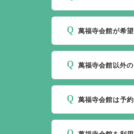
斎場は場所のみを提供して
要です。
万が一の際は、当
萬福寺会館が希望
種手続きまで、すべて一貫
ご葬儀の希望日が空いてい
しておりますので、葬儀を
萬福寺会館以外の
理に自社会館を勧めること
当社は1都3県1220式
す。また、式場でご葬儀気
萬福寺会館は予約
はなく、近年では自宅でご
すので、ご希望がありまし
萬福寺会館でのご葬儀は葬
です。
萬福寺会館を利用