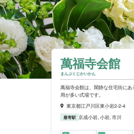
萬福寺会館
まんぷくじかいかん
萬福寺会館は、閑静な住宅街にあ
用が多い式場です。
東京都江戸川区東小岩2-2-4
京成小岩, 小岩, 市川
最寄駅