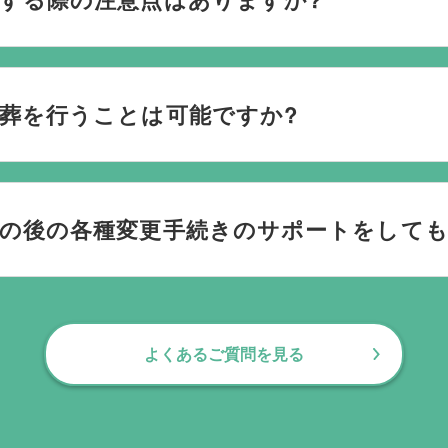
ごされたいか、どのようにお送りしたいか、宗教や参加される
です。当社の相談員は斎場を熟知しておりますので、ご不安な
葬を行うことは可能ですか?
す。100人100通りの家族葬をお手伝いしており様々なご要望
儀の後の各種変更手続きのサポートをして
お手伝いしております。葬儀で一番大変なのは実は葬儀後の手続
日常にお戻りいただくまでの期間、回数の制限なく、当社の専
よくあるご質問を見る