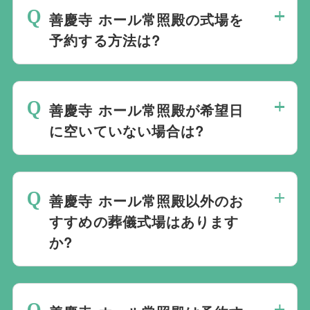
善慶寺 ホール常照殿の式場を
予約する方法は?
斎場は場所のみを提供しており、葬儀の運
営は行っておりません。そのため、
式場の
善慶寺 ホール常照殿が希望日
ご予約は葬儀社を通じたお手続きが必要で
に空いていない場合は?
す。
万が一の際は、当社むすびすにご連絡
ください。式場のご予約はもちろん、ご搬
ご葬儀の希望日が空いていない際は、ご事
送・ご安置・ご葬儀・葬儀後の各種手続き
情に合わせて代替案をご提示させていただ
まで、すべて一貫してお手伝いいたしま
善慶寺 ホール常照殿以外のお
います。また、1都3県1220式場と提携し
す。
すすめの葬儀式場はあります
ておりますので、葬儀を検討している地域
か?
周辺の式場を無料でご案内することも可能
です。自社会館を持たないことで無理に自
当社は1都3県1220式場と提携しています
社会館を勧めることなく柔軟にご提案がで
ので、あらゆるご事情・ご要望に応じてお