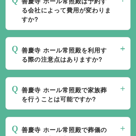
きます。
善慶寺 ホール常照殿は予約す
すすめの式場をご紹介させていただきま
る会社によって費用が変わりま
す。また、式場でご葬儀気を行うのが一般
すか?
的ですが、どこで葬儀を行うかは多様化し
ており必ずしも式場を借りて行う必要はな
善慶寺 ホール常照殿でのご葬儀は葬儀社
く、近年では自宅でご葬儀を行う自宅葬を
を通じて予約する必要がございますが、ど
選ばれる方もいます。私たちは自宅でのご
善慶寺 ホール常照殿を利用す
この葬儀会社から予約をしても式場利用料
葬儀を含め多くの実績がございますので、
る際の注意点はありますか?
は同じです。
ご希望がありましたら遠慮なくお申し付け
最後の時間をどのように過ごされたいか、
ください。
どのようにお送りしたいか、宗教や参加さ
善慶寺 ホール常照殿で家族葬
れる人数によって選んだ式場が適している
を行うことは可能ですか?
か注意しておくと良いです。当社の相談員
は斎場を熟知しておりますので、ご不安な
家族葬を行うことは可能です。100人100
点がありましたらお気軽にご相談くださ
通りの家族葬をお手伝いしており様々なご
い。
善慶寺 ホール常照殿で葬儀の
要望にお応えしております。