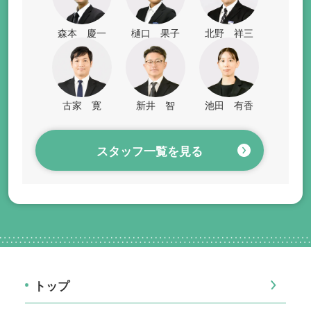
森本 慶一
樋口 果子
北野 祥三
古家 寛
新井 智
池田 有香
スタッフ一覧を見る
トップ