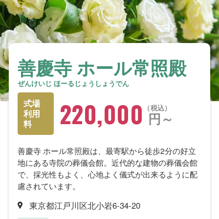
善慶寺 ホール常照殿
ぜんけいじ ほーるじょうしょうでん
220,000
式場
税込
利用
円～
料
善慶寺 ホール常照殿は、最寄駅から徒歩2分の好立
地にある寺院の葬儀会館。近代的な建物の葬儀会館
で、採光性もよく、心地よく儀式が出来るように配
慮されています。
東京都江戸川区北小岩6-34-20