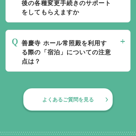
後の各種変更手続きのサポート
をしてもらえますか
無料で葬儀後のサポートをお手伝いしてお
ります。葬儀で一番大変なのは実は葬儀後
善慶寺 ホール常照殿を利用す
の手続きとお答えになる方が70パーセント
る際の「宿泊」についての注意
以上でして、お客様が日常にお戻りいただ
点は？
くまでの期間、回数の制限なく、当社の専
門相談員が無料でサポートいたします。
通夜後のご宿泊はできません。都心部の一
部斎場では宿泊が可能な場合もございます
が、善慶寺 ホール常照殿では対応してお
よくあるご質問を見る
りませんのでご注意ください。