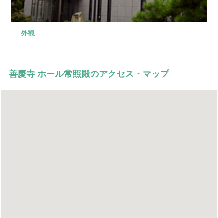
外観
控え室
式場
式場前
外観
お清めや精進落しにご利用いただけます。
家族葬から一般葬まで対応しております。
ゆとりのある空間がひろがっています。
最寄駅から徒歩2分の好立地にある寺院の葬儀会館です。
善慶寺 ホール常照殿のアクセス・マップ