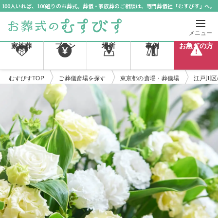
100人いれば、100通りのお葬式。葬儀・家族葬のご相談は、専門葬儀社「むすびす」へ。
メニュー
家族葬
プラン
場所
事例
お急ぎの方
むすびすTOP
ご葬儀斎場を探す
東京都の斎場・葬儀場
江戸川区