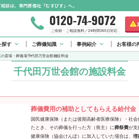
のご相談は、専門葬儀社「むすびす」へ。
0120-74-9072
さらに
ご依頼・ご相談無料／24時間365日対応
千代田万世会館 TOP
施設料金
アクセス情報
を探す
ご葬儀知識
事例紹介
お客様の
区の斎場・葬儀場
千代田万世会館
施設料金
千代田万世会館の施設料金
葬儀費用の補助としてもらえる給付金
国民健康保険（または後期高齢者医療保険）・社会
たとき、その葬儀を行った方（喪主）に
葬祭費
が支
健康保険（協会けんぽ）に加入していた場合は、
埋