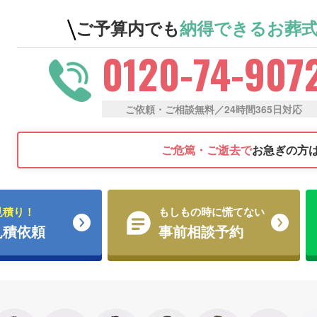
ご予算内でも
納得できる
お葬
0120-74-907
ご依頼・ご相談無料／24時間365日対応
ご危篤・ご逝去で
お急ぎの方
見積り！
もしもの時に慌てない
見積依頼
事前相談予約