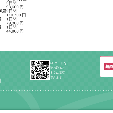
2日間
98,600
円
40席
2日間
110,700
円
席
1日間
79,300
円
席
1日間
44,800
円
QRコードを
無
読み取ると、
すぐに電話
できます