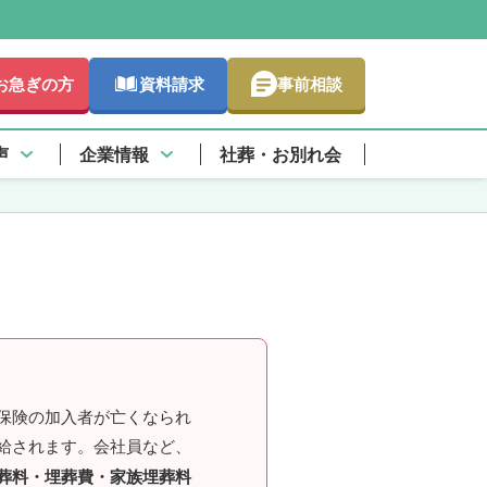
お急ぎの方
資料請求
事前相談
詳しく
声
企業情報
社葬・お別れ会
保険の加入者が亡くなられ
給されます。会社員など、
葬料・埋葬費・家族埋葬料