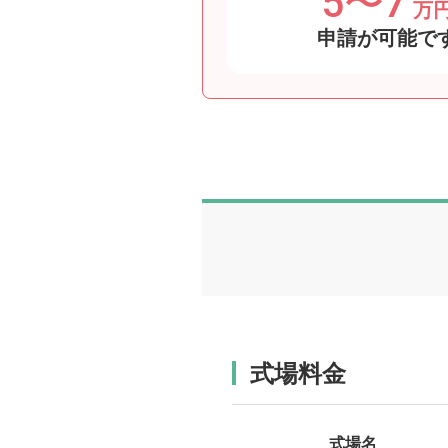
5〜7
万
申請が可能で
式場料金
式場名