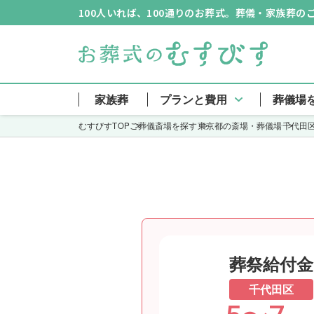
100人いれば、100通りのお葬式。葬儀・家族葬
家族葬
プランと費用
葬儀場
むすびすTOP
ご葬儀斎場を探す
東京都の斎場・葬儀場
千代田
葬祭給付金
千代田区