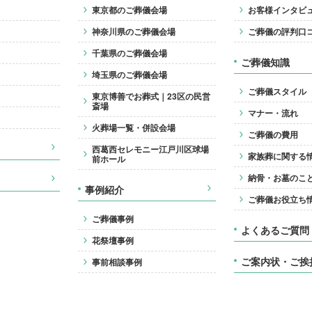
東京都のご葬儀会場
お客様インタビ
神奈川県のご葬儀会場
ご葬儀の評判口
千葉県のご葬儀会場
ご葬儀知識
埼玉県のご葬儀会場
ご葬儀スタイル
東京博善でお葬式｜23区の民営
斎場
マナー・流れ
火葬場一覧・併設会場
ご葬儀の費用
西葛西セレモニー江戸川区球場
家族葬に関する
前ホール
納骨・お墓のこ
事例紹介
ご葬儀お役立ち
ご葬儀事例
よくあるご質問
花祭壇事例
ご案内状・ご挨
事前相談事例