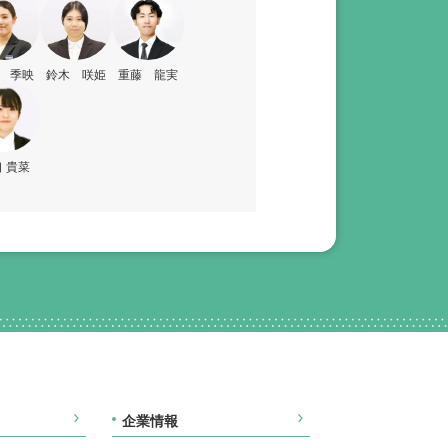
 季映
鈴木 咲姫
重藤 龍実
 貴菜
企業情報