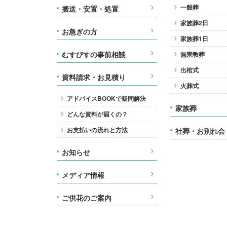
一般葬
搬送・安置・処置
家族葬2日
お急ぎの方
家族葬1日
むすびすの事前相談
無宗教葬
出棺式
資料請求・お見積り
火葬式
アドバイスBOOKで疑問解決
家族葬
どんな資料が届くの？
お支払いの流れと方法
社葬・お別れ会
お知らせ
メディア情報
ご供花のご案内