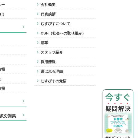
ュー
会社概要
コミ
代表挨拶
むすびすについて
CSR（社会への取り組み）
沿革
スタッフ紹介
採用情報
情報
選ばれる理由
と
むすびすの覚悟
情報
今すぐ
疑
問
解
決
拶文例集
無料パンフレット