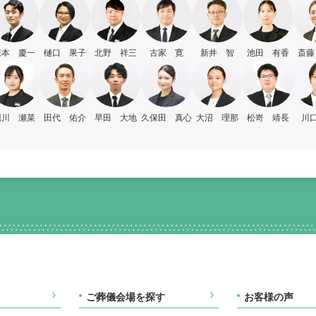
森本 慶一
樋口 果子
北野 祥三
古家 寛
新井 智
池田 有香
斎藤
堀川 瀬菜
田代 佑介
早田 大地
久保田 真心
大沼 理那
松嵜 靖長
川口
ご葬儀会場を探す
お客様の声