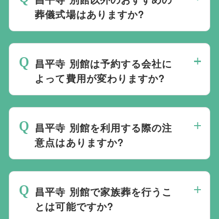
います。また、1都3県1220式場と提携し
す。
葬儀式場はありますか?
ておりますので、葬儀を検討している地域
周辺の式場を無料でご案内することも可能
当社は1都3県1220式場と提携しています
です。自社会館を持たないことで無理に自
ので、あらゆるご事情・ご要望に応じてお
社会館を勧めることなく柔軟にご提案がで
昌平寺 別館は予約する会社に
すすめの式場をご紹介させていただきま
きます。
よって費用が変わりますか?
す。また、式場でご葬儀気を行うのが一般
的ですが、どこで葬儀を行うかは多様化し
昌平寺 別館でのご葬儀は葬儀社を通じて
ており必ずしも式場を借りて行う必要はな
予約する必要がございますが、どこの葬儀
く、近年では自宅でご葬儀を行う自宅葬を
昌平寺 別館を利用する際の注
会社から予約をしても式場利用料は同じで
選ばれる方もいます。私たちは自宅でのご
意点はありますか?
す。
葬儀を含め多くの実績がございますので、
最後の時間をどのように過ごされたいか、
ご希望がありましたら遠慮なくお申し付け
どのようにお送りしたいか、宗教や参加さ
ください。
昌平寺 別館で家族葬を行うこ
れる人数によって選んだ式場が適している
とは可能ですか?
か注意しておくと良いです。当社の相談員