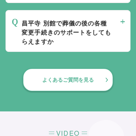
は斎場を熟知しておりますので、ご不安な
家族葬を行うことは可能です。100人100
点がありましたらお気軽にご相談くださ
通りの家族葬をお手伝いしており様々なご
い。
昌平寺 別館で葬儀の後の各種
要望にお応えしております。
変更手続きのサポートをしても
らえますか
無料で葬儀後のサポートをお手伝いしてお
ります。葬儀で一番大変なのは実は葬儀後
の手続きとお答えになる方が70パーセント
よくあるご質問を見る
以上でして、お客様が日常にお戻りいただ
くまでの期間、回数の制限なく、当社の専
門相談員が無料でサポートいたします。
VIDEO