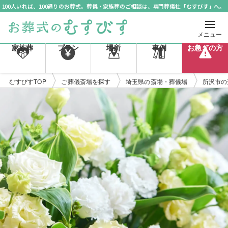
100人いれば、100通りのお葬式。葬儀・家族葬のご相談は、専門葬儀社「むすびす」へ。
メニュー
家族葬
プラン
場所
事例
お急ぎの方
むすびすTOP
ご葬儀斎場を探す
埼玉県の斎場・葬儀場
所沢市の