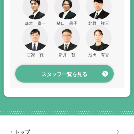
森本 慶一
樋口 果子
北野 祥三
古家 寛
新井 智
池田 有香
スタッフ一覧を見る
トップ