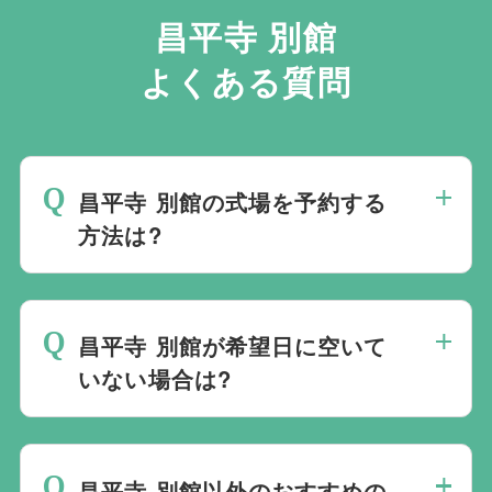
昌平寺 別館
よくある質問
昌平寺 別館の式場を予約する
方法は?
斎場は場所のみを提供しており、葬儀の運
営は行っておりません。そのため、
式場の
昌平寺 別館が希望日に空いて
ご予約は葬儀社を通じたお手続きが必要で
いない場合は?
す。
万が一の際は、当社むすびすにご連絡
ください。式場のご予約はもちろん、ご搬
ご葬儀の希望日が空いていない際は、ご事
送・ご安置・ご葬儀・葬儀後の各種手続き
情に合わせて代替案をご提示させていただ
まで、すべて一貫してお手伝いいたしま
昌平寺 別館以外のおすすめの