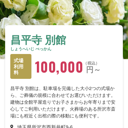
昌平寺 別館
しょうへいじ べっかん
100,000
式場
税込
利用
円～
料
昌平寺 別館は、駐車場を完備した大小2つの式場か
ら、ご葬儀の規模に合わせてお選びいただけます。
建物は全館平屋造りでお子さまからお年寄りまで安
心してご利用いただけます。火葬場のある所沢市斎
場にも程近く出棺の際の移動にも便利です。
埼玉県所沢市西新井町9-6