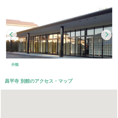
Previous
Nex
外観
外観
昌平寺 別館のアクセス・マップ