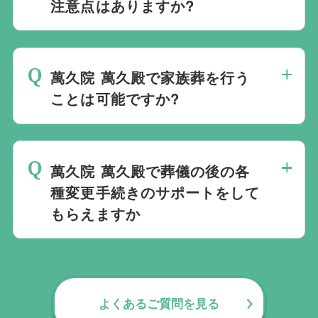
選ばれる方もいます。私たちは自宅でのご
注意点はありますか?
です。
葬儀を含め多くの実績がございますので、
最後の時間をどのように過ごされたいか、
ご希望がありましたら遠慮なくお申し付け
どのようにお送りしたいか、宗教や参加さ
ください。
萬久院 萬久殿で家族葬を行う
れる人数によって選んだ式場が適している
ことは可能ですか?
か注意しておくと良いです。当社の相談員
は斎場を熟知しておりますので、ご不安な
家族葬を行うことは可能です。100人100
点がありましたらお気軽にご相談くださ
通りの家族葬をお手伝いしており様々なご
い。
萬久院 萬久殿で葬儀の後の各
要望にお応えしております。
種変更手続きのサポートをして
もらえますか
無料で葬儀後のサポートをお手伝いしてお
ります。葬儀で一番大変なのは実は葬儀後
の手続きとお答えになる方が70パーセント
よくあるご質問を見る
以上でして、お客様が日常にお戻りいただ