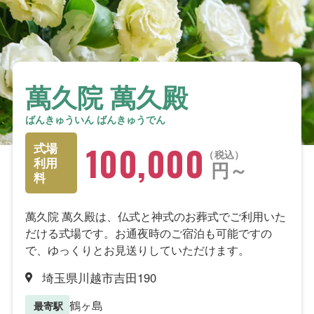
萬久院 萬久殿
ばんきゅういん ばんきゅうでん
100,000
式場
税込
利用
円～
料
萬久院 萬久殿は、仏式と神式のお葬式でご利用いた
だける式場です。お通夜時のご宿泊も可能ですの
で、ゆっくりとお見送りしていただけます。
埼玉県川越市吉田190
鶴ヶ島
最寄駅