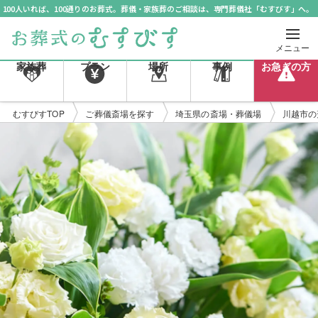
100人いれば、100通りのお葬式。葬儀・家族葬のご相談は、専門葬儀社「むすびす」へ。
メニュー
家族葬
プラン
場所
事例
お急ぎの方
むすびすTOP
ご葬儀斎場を探す
埼玉県の斎場・葬儀場
川越市の