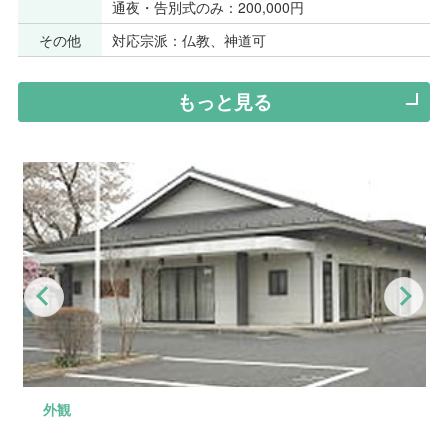
通夜・告別式のみ：200,000円
その他
対応宗派：仏教、神道可
もっと見る
Previous
Nex
外観
外観