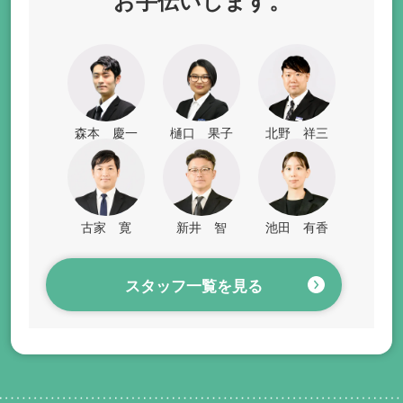
お手伝いします。
森本 慶一
樋口 果子
北野 祥三
古家 寛
新井 智
池田 有香
スタッフ一覧を見る