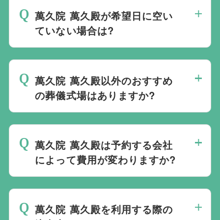
営は行っておりません。そのため、
式場の
萬久院 萬久殿が希望日に空い
ご予約は葬儀社を通じたお手続きが必要で
ていない場合は?
す。
万が一の際は、当社むすびすにご連絡
ください。式場のご予約はもちろん、ご搬
ご葬儀の希望日が空いていない際は、ご事
送・ご安置・ご葬儀・葬儀後の各種手続き
情に合わせて代替案をご提示させていただ
まで、すべて一貫してお手伝いいたしま
萬久院 萬久殿以外のおすすめ
います。また、1都3県1220式場と提携し
す。
の葬儀式場はありますか?
ておりますので、葬儀を検討している地域
周辺の式場を無料でご案内することも可能
当社は1都3県1220式場と提携しています
です。自社会館を持たないことで無理に自
ので、あらゆるご事情・ご要望に応じてお
社会館を勧めることなく柔軟にご提案がで
萬久院 萬久殿は予約する会社
すすめの式場をご紹介させていただきま
きます。
によって費用が変わりますか?
す。また、式場でご葬儀気を行うのが一般
的ですが、どこで葬儀を行うかは多様化し
萬久院 萬久殿でのご葬儀は葬儀社を通じ
ており必ずしも式場を借りて行う必要はな
て予約する必要がございますが、どこの葬
く、近年では自宅でご葬儀を行う自宅葬を
萬久院 萬久殿を利用する際の
儀会社から予約をしても式場利用料は同じ