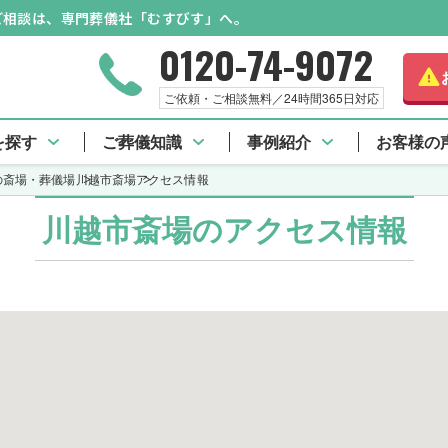
のご相談は、専門葬儀社「むすびす」へ。
0120-74-9072
ご依頼・ご相談無料／24時間365日対応
口コミ一覧
火葬場事情
料金詳細
を探す
ご葬儀知識
事例紹介
お客様の
の斎場・葬儀場
川越市斎場
アクセス情報
川越市斎場のアクセス情報