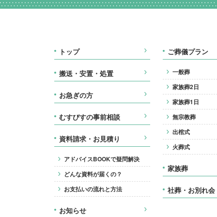
トップ
ご葬儀プラン
一般葬
搬送・安置・処置
家族葬2日
お急ぎの方
家族葬1日
むすびすの事前相談
無宗教葬
出棺式
資料請求・お見積り
火葬式
アドバイスBOOKで疑問解決
家族葬
どんな資料が届くの？
お支払いの流れと方法
社葬・お別れ会
お知らせ