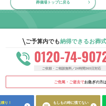
葬儀場トップに戻る
ご予算内でも
納得できる
お葬
0120-74-907
ご依頼・ご相談無料／24時間365日対応
ご危篤・ご逝去で
お急ぎの方
見積り！
もしもの時に慌てない