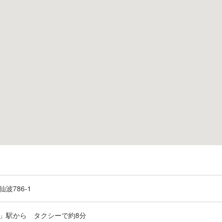
波786-1
」駅から タクシーで約8分