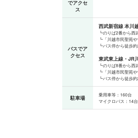
でアクセ
ス
西武新宿線 本川
┗のりば2番から西
┗「川越市民聖苑や
┗バス停から徒歩約
バスでア
クセス
東武東上線・JR川
┗のりば8番から西
┗「川越市民聖苑や
┗バス停から徒歩約
乗用車等：160台
駐車場
マイクロバス：14台