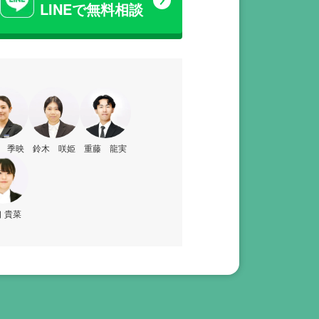
LINEで無料相談
 季映
鈴木 咲姫
重藤 龍実
 貴菜