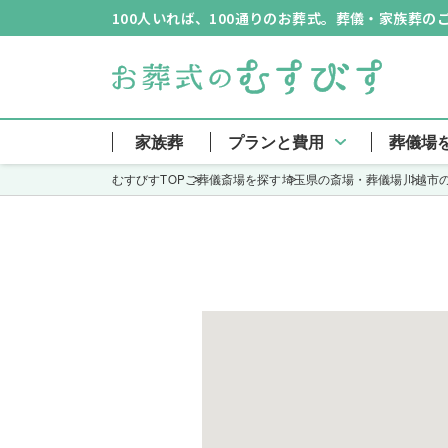
100人いれば、100通りのお葬式。葬儀・家族葬
川越市斎場 TOP
家族葬
プランと費用
葬儀場
むすびすTOP
ご葬儀斎場を探す
埼玉県の斎場・葬儀場
川越市