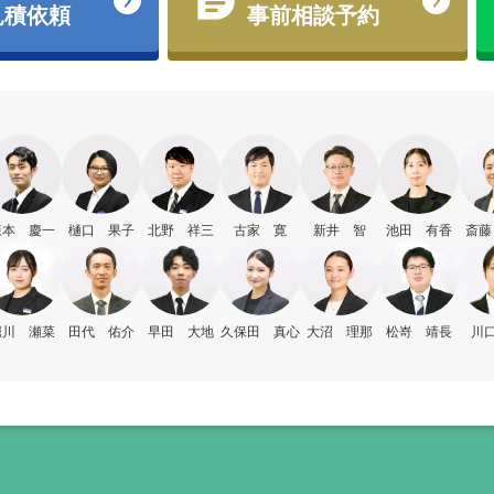
見積依頼
事前相談予約
森本 慶一
樋口 果子
北野 祥三
古家 寛
新井 智
池田 有香
斎藤
堀川 瀬菜
田代 佑介
早田 大地
久保田 真心
大沼 理那
松嵜 靖長
川口