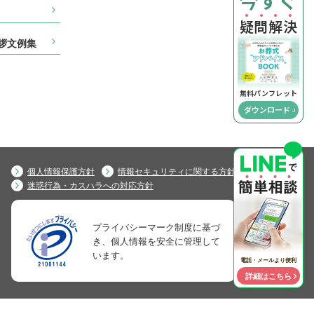
今すぐ
疑
問
解
決
拶文例集
無料パンフレット
ダウンロード
個人情報保護方針
情報セキュリティに関する方針
迷惑行為・カスハラへの対応方針
プライバシーマーク制度に基づ
き、個人情報を安全に管理して
います。
電話・メールより便利
詳細はこちら