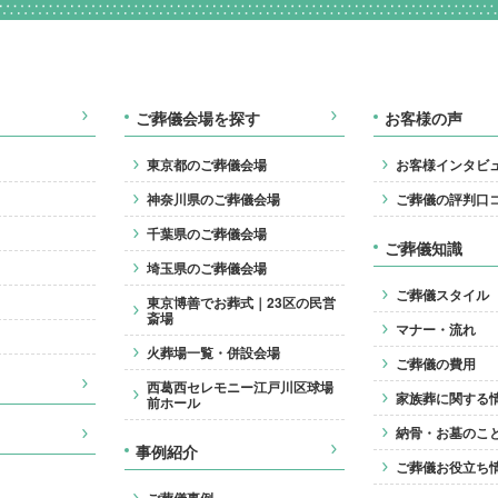
ご葬儀会場を探す
お客様の声
東京都のご葬儀会場
お客様インタビ
神奈川県のご葬儀会場
ご葬儀の評判口
千葉県のご葬儀会場
ご葬儀知識
埼玉県のご葬儀会場
ご葬儀スタイル
東京博善でお葬式｜23区の民営
斎場
マナー・流れ
火葬場一覧・併設会場
ご葬儀の費用
西葛西セレモニー江戸川区球場
家族葬に関する
前ホール
納骨・お墓のこ
事例紹介
ご葬儀お役立ち