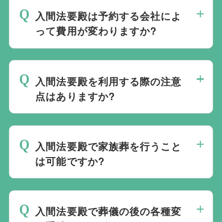
ので、あらゆるご事情・ご要望に応じてお
社会館を勧めることなく柔軟にご提案がで
入間法要殿は予約する会社によ
すすめの式場をご紹介させていただきま
きます。
って費用が変わりますか?
す。また、式場でご葬儀気を行うのが一般
的ですが、どこで葬儀を行うかは多様化し
入間法要殿でのご葬儀は葬儀社を通じて予
ており必ずしも式場を借りて行う必要はな
約する必要がございますが、どこの葬儀会
く、近年では自宅でご葬儀を行う自宅葬を
入間法要殿を利用する際の注意
社から予約をしても式場利用料は同じで
選ばれる方もいます。私たちは自宅でのご
点はありますか?
す。
葬儀を含め多くの実績がございますので、
最後の時間をどのように過ごされたいか、
ご希望がありましたら遠慮なくお申し付け
どのようにお送りしたいか、宗教や参加さ
ください。
入間法要殿で家族葬を行うこと
れる人数によって選んだ式場が適している
は可能ですか?
か注意しておくと良いです。当社の相談員
は斎場を熟知しておりますので、ご不安な
家族葬を行うことは可能です。100人100
点がありましたらお気軽にご相談くださ
通りの家族葬をお手伝いしており様々なご
い。
入間法要殿で葬儀の後の各種変
要望にお応えしております。