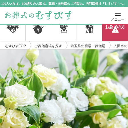
100人いれば、100通りのお葬式。葬儀・家族葬のご相談は、専門葬儀社「むすびす」へ。
メニュー
家族葬
プラン
場所
事例
お急ぎの方
むすびすTOP
ご葬儀斎場を探す
埼玉県の斎場・葬儀場
入間市の