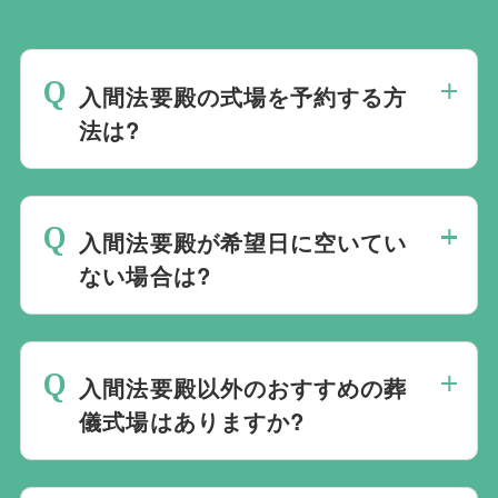
入間法要殿の式場を予約する方
法は?
斎場は場所のみを提供しており、葬儀の運
営は行っておりません。そのため、
式場の
入間法要殿が希望日に空いてい
ご予約は葬儀社を通じたお手続きが必要で
ない場合は?
す。
万が一の際は、当社むすびすにご連絡
ください。式場のご予約はもちろん、ご搬
ご葬儀の希望日が空いていない際は、ご事
送・ご安置・ご葬儀・葬儀後の各種手続き
情に合わせて代替案をご提示させていただ
まで、すべて一貫してお手伝いいたしま
入間法要殿以外のおすすめの葬
います。また、1都3県1220式場と提携し
す。
儀式場はありますか?
ておりますので、葬儀を検討している地域
周辺の式場を無料でご案内することも可能
当社は1都3県1220式場と提携しています
です。自社会館を持たないことで無理に自