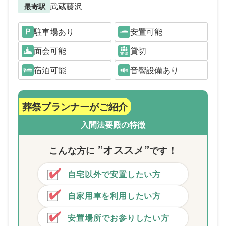
武蔵藤沢
最寄駅
駐車場あり
安置可能
面会可能
貸切
宿泊可能
音響設備あり
葬祭プランナーがご紹介
入間法要殿の特徴
”オススメ”
こんな方
に
です！
自宅以外で安置したい方
自家用車を利用したい方
安置場所でお参りしたい方