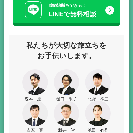
葬儀診断もできる！
LINEで無料相談
私たちが
大切な旅立ちを
お手伝いします。
森本 慶一
樋口 果子
北野 祥三
古家 寛
新井 智
池田 有香