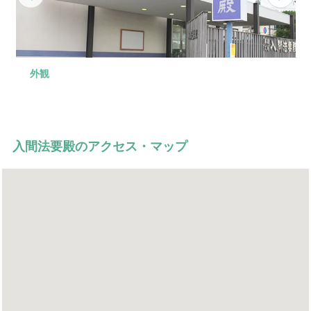
外観
式場
ロビー
控室
会食場
駐車場
200名までの大規模なご葬儀に対応可能な大型の式場で
受付としてご利用いただける広い空間です。
ご宿泊も可能な和室のご用意がございます。
ご着席は32名まで、立食の場合は50名までご利用いただ
100台まで駐車場がご利用いただけます。
す。
けます。
入間法要殿のアクセス・マップ