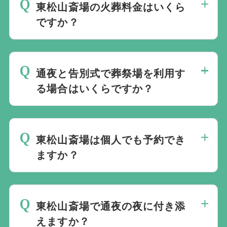
東松山斎場の火葬料金はいくら
町、ときがわ町、川島町、吉見町、東秩父
ですか？
村に住民登録されている場合に適用されま
す。
満12歳以上の場合、関係市町村の住民は
10,000円、関係市町村以外の住民は70,000
通夜と告別式で葬祭場を利用す
円です。満12歳未満、胎児、改葬の場合
る場合はいくらですか？
は、関係市町村の住民が7,000円、関係市
町村以外の住民が40,000円です。
関係市町村の住民は、通夜50,000円と告別
式10,000円で、合計60,000円が基本的な目
東松山斎場は個人でも予約でき
安です。関係市町村以外の住民は、通夜
ますか？
100,000円と告別式20,000円で、合計
120,000円です。延長利用などにより追加
東松山斎場との事前打ち合わせ後に仮予約
料金がかかる場合があります。
し、市町村役場で火葬許可証と斎場使用許
東松山斎場で通夜の夜に付き添
可を受けます。搬送、安置、納棺、式の運
えますか？
営なども必要になるため、実際の手続きは