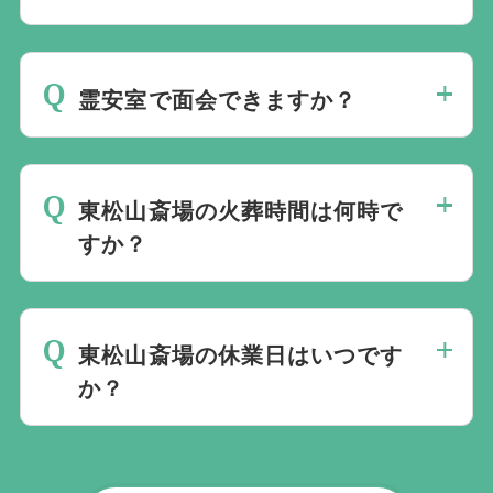
葬儀社が代行するのが一般的です。
通夜で葬祭場を利用する場合は、午後3時
から翌朝9時まで利用でき、ご遺族の付き
霊安室で面会できますか？
添いが必要です。寝具や設備の利用条件に
ついては、予約時に確認してください。
午前9時から午後4時まで面会できます。事
前に斎場へ面会人数と来場時刻を連絡する
東松山斎場の火葬時間は何時で
必要があります。霊安室では、面会とお化
すか？
粧直し以外の葬祭行為は行えません。
火葬時間は午前9時30分から午後2時30分
までです。火葬枠や利用できる時間帯は、
東松山斎場の休業日はいつです
棺の大きさ、故人の体格、関係市町村内外
か？
の区分などによって異なる場合がありま
す。
火葬は1月1日、1月2日、友引日が休業で
す。通夜は12月31日、1月1日、1月2日、