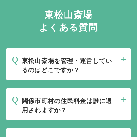
【友引営業日・火葬不可】
東松山斎場
2025年12月29日（月）
2026年1月4日（日）
よくある質問
補足
・友引日は休場扱いとなり、原則として利用できませ
ん。
東松山斎場を管理・運営してい
・一部日程では受付のみ対応となる場合があります。
るのはどこですか？
・年末年始は運営内容が通常と異なるため、事前確認
をおすすめします。
東松山市、滑川町、嵐山町、小川町、とき
がわ町、川島町、吉見町、東秩父村で構成
関係市町村の住民料金は誰に適
する比企広域市町村圏組合が管理・運営し
用されますか？
ています。
死亡者または使用許可を受けた方のいずれ
かが、東松山市、滑川町、嵐山町、小川