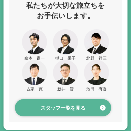
私たちが
大切な旅立ちを
お手伝いします。
森本 慶一
樋口 果子
北野 祥三
古家 寛
新井 智
池田 有香
スタッフ一覧を見る