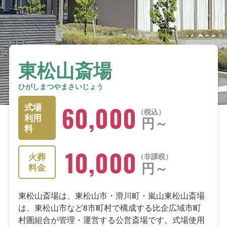
東松山斎場
ひがしまつやまさいじょう
60,000
式場
税込
利用
円～
料
10,000
火葬
非課税
円～
料金
東松山斎場は、東松山市・滑川町・嵐山東松山斎場
は、東松山市など8市町村で構成する比企広域市町
村圏組合が管理・運営する公営斎場です。式場使用