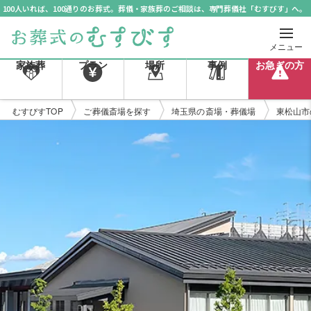
100人いれば、100通りのお葬式。葬儀・家族葬のご相談は、専門葬儀社「むすびす」へ。
メニュー
家族葬
プラン
場所
事例
お急ぎの方
むすびすTOP
ご葬儀斎場を探す
埼玉県の斎場・葬儀場
東松山市