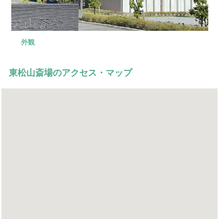
外観
式場
控室
駐車場
東松山斎場のアクセス・マップ