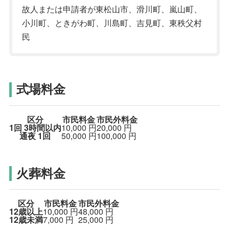
故人または申請者が東松山市、滑川町、嵐山町、
小川町、ときがわ町、川島町、吉見町、東秩父村
民
式場料金
区分
市民料金
市民外料金
1回
3時間以内
10,000
円
20,000
円
通夜
1回
50,000
円
100,000
円
火葬料金
区分
市民料金
市民外料金
12歳以上
10,000
円
48,000
円
12歳未満
7,000
円
25,000
円