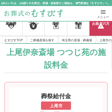
100人いれば、100通りのお葬式。葬儀・家族葬のご相談は、専門葬儀社「むすびす」へ。
メニュー
家族葬
プラン
場所
事例
お急ぎの方
むすびすTOP
ご葬儀斎場を探す
埼玉県の斎場・葬儀場
上尾市の
上尾伊奈斎場 つつじ苑の施
設料金
葬祭給付金
上尾市