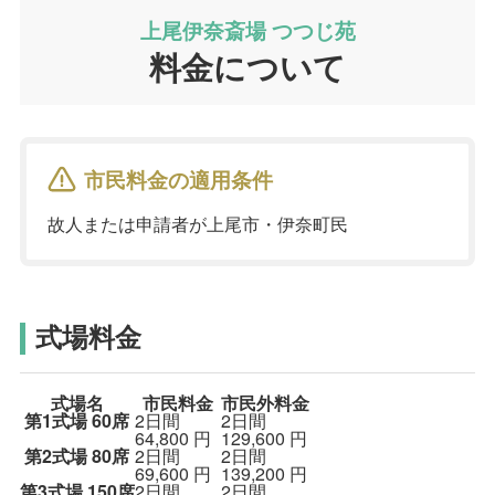
上尾伊奈斎場 つつじ苑
料金について
市民料金の適用条件
故人または申請者が上尾市・伊奈町民
式場料金
式場名
市民料金
市民外料金
第1式場
60席
2日間
2日間
64,800
円
129,600
円
第2式場
80席
2日間
2日間
69,600
円
139,200
円
第3式場
150席
2日間
2日間