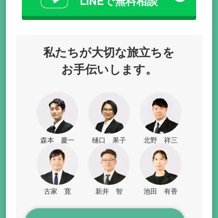
LINEで無料相談
私たちが
大切な旅立ちを
お手伝いします。
森本 慶一
樋口 果子
北野 祥三
古家 寛
新井 智
池田 有香