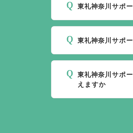
東礼神奈川サポー
最後の時間をどのように過
いるか注意しておくと良い
東礼神奈川サポー
ください。
家族葬を行うことは可能で
東礼神奈川サポ
えますか
無料で葬儀後のサポートを
ント以上でして、お客様が
ます。