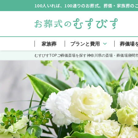
100人いれば、100通りのお葬式。葬儀・家族葬
家族葬
プランと費用
葬儀場
むすびすTOP
ご葬儀斎場を探す
神奈川県の斎場・葬儀場
座間