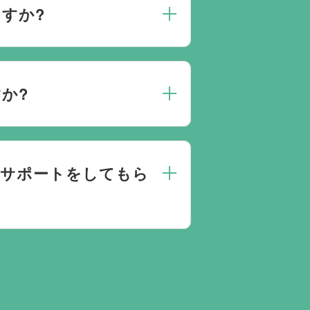
すか?
人数によって選んだ式場が適して
点がありましたらお気軽にご相談
か?
にお応えしております。
のサポートをしてもら
きとお答えになる方が70パーセ
門相談員が無料でサポートいたし