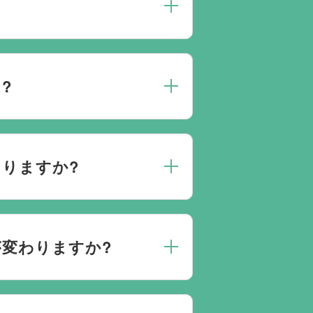
約は葬儀社を通じたお手続きが必
送・ご安置・ご葬儀・葬儀後の各
?
また、1都3県1220式場と提携
す。自社会館を持たないことで無
りますか?
めの式場をご紹介させていただきま
り必ずしも式場を借りて行う必要
変わりますか?
葬儀を含め多くの実績がございま
どこの葬儀会社から予約をしても