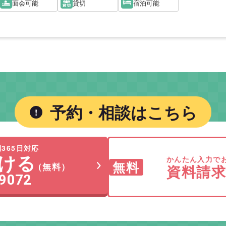
面会可能
貸切
宿泊可能
予約・相談はこちら
365日対応
ける
かんたん入力で
無料
（無料）
資料請
-9072