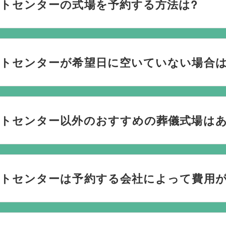
トセンターの式場を予約する方法は?
おり、葬儀の運営は行っておりません。そのため、
式場のご予
社むすびすにご連絡ください。式場のご予約はもちろん、ご搬
トセンターが希望日に空いていない場合は
してお手伝いいたします。
ない際は、ご事情に合わせて代替案をご提示させていただいます。
検討している地域周辺の式場を無料でご案内することも可能で
ートセンター以外のおすすめの葬儀式場はあ
なく柔軟にご提案ができます。
場と提携していますので、あらゆるご事情・ご要望に応じておすす
を行うのが一般的ですが、どこで葬儀を行うかは多様化してお
ートセンターは予約する会社によって費用が
葬儀を行う自宅葬を選ばれる方もいます。私たちは自宅でのご
たら遠慮なくお申し付けください。
ーでのご葬儀は葬儀社を通じて予約する必要がございますが、