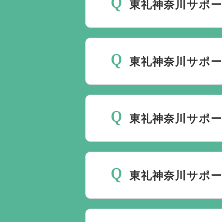
東礼神奈川サポー
斎場は場所のみを提供して
要です。
万が一の際は、当
東礼神奈川サポー
種手続きまで、すべて一貫
ご葬儀の希望日が空いてい
しておりますので、葬儀を
東礼神奈川サポ
理に自社会館を勧めること
当社は1都3県1220式
す。また、式場でご葬儀気
東礼神奈川サポ
はなく、近年では自宅でご
すので、ご希望がありまし
東礼神奈川サポートセンタ
式場利用料は同じです。