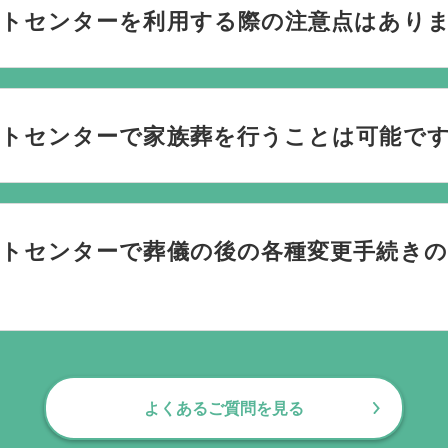
トセンターを利用する際の注意点はありま
ごされたいか、どのようにお送りしたいか、宗教や参加される
です。当社の相談員は斎場を熟知しておりますので、ご不安な
トセンターで家族葬を行うことは可能です
す。100人100通りの家族葬をお手伝いしており様々なご要望
ートセンターで葬儀の後の各種変更手続き
お手伝いしております。葬儀で一番大変なのは実は葬儀後の手続
日常にお戻りいただくまでの期間、回数の制限なく、当社の専
よくあるご質問を見る