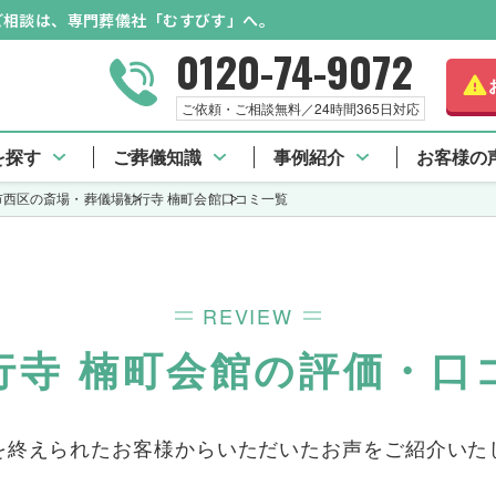
のご相談は、専門葬儀社「むすびす」へ。
0120-74-9072
さらに詳しく
ご依頼・ご相談無料／24時間365日対応
勧行寺 楠町会館 TOP
口コミ一覧
を探す
ご葬儀知識
事例紹介
お客様の
市西区の斎場・葬儀場
勧行寺 楠町会館
口コミ一覧
REVIEW
行寺 楠町会館の評価・口
を終えられたお客様からいただいた
お声をご紹介いた