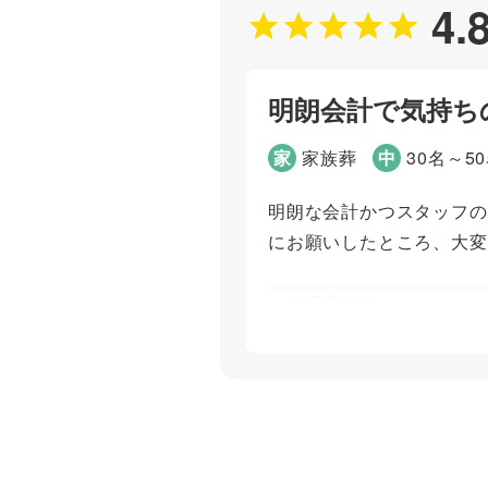
4.
ば、全てお任せできるむす
個別評価
明朗会計で気持ち
お問い合わせ対応
打ち合わせの対応
家
家族葬
中
30名～5
明朗な会計かつスタッフの
ご葬儀担当者
にお願いしたところ、大変
池田 遼
個別評価
お問い合わせ対応
打ち合わせの対応
ご葬儀担当者