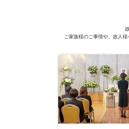
むすびすの葬祭プラン
神奈川県横浜市 O様
ご家族様のご事情や、故人様
ご逝去時の電話担当者の
か？
いいえ
すぐにスタッフの方を手配し
ご搬送担当者の対応で、
いいえ
初めて葬儀を出す不安を取り
担当エンディングプラン