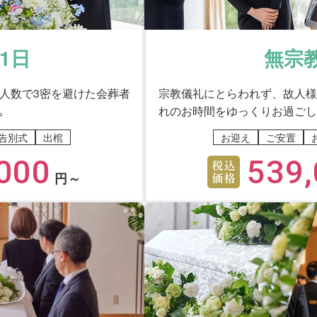
ふんわりとしたイメージの会場をお願いして、その通りにな
し、満足です。
1日
無宗
ごとのご説明はわかりやすかったですか？
少人数で3密を避けた会葬者
宗教儀礼にとらわれず、故人様
｡
れのお時間をゆっくりお過ごし
告別式
出棺
お迎え
ご安置
サポート担当の）吉川さんがわざわざお電話を下さいまし
000
539,
円～