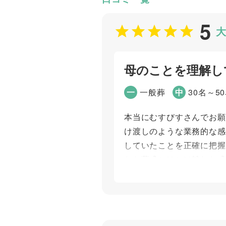
5
大
母のことを理解し
一
一般葬
中
30名～5
本当にむすびすさんでお願
け渡しのような業務的な感
していたことを正確に把握
なお葬式とはかけ離れた式
るだろうと思いました。そ
の気持ちでいっぱいです。
ただいていることにも温か
会があった時はむすびすさ