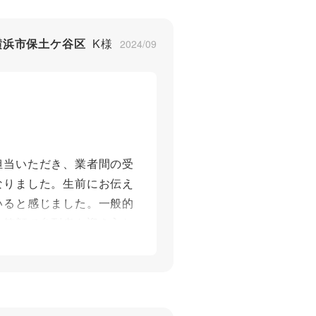
横浜市保土ケ谷区
K様
2024/09
担当いただき、業者間の受
なりました。生前にお伝え
いると感じました。一般的
く笑顔で参列者を迎え入れ
していただいたことに感謝
いたことを進んで行ってい
またこのようなお別れの機
突然このようなことがあれ