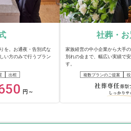
式
社葬・お
りを。お通夜・告別式な
家族経営の中小企業から大手の
しい方のみで行うプラン
別れの会まで、幅広い実績で安
す。
置
出棺
複数プランのご提案
役
650
円～