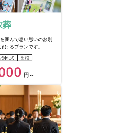
教葬
を囲んで思い思いのお別
頂けるプランです。
お別れ式
出棺
000
円～