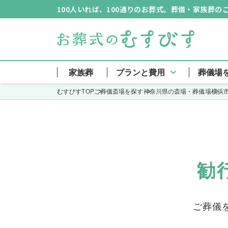
100人いれば、100通りのお葬式。葬儀・家族葬
家族葬
プランと費用
葬儀場
むすびすTOP
ご葬儀斎場を探す
神奈川県の斎場・葬儀場
横浜
勧
ご葬儀