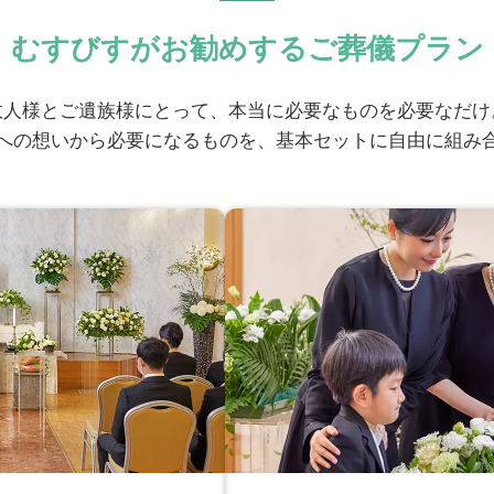
ナー
むすびすがお勧めするご葬儀プラン
からいただいたコメント
故人様とご遺族様にとって、本当に必要なものを必要なだけ
への想いから必要になるものを、基本セットに自由に組み
対応で、ご不安やご不満に思われた点はございました
て頂いたので、あまり待つこともなく助かりました。
ご不安やご不満に思われた点はございましたか？
除いて頂いて、ありがたかったです。
ナーの費用や商品に関するご説明で、ご不安やご不満