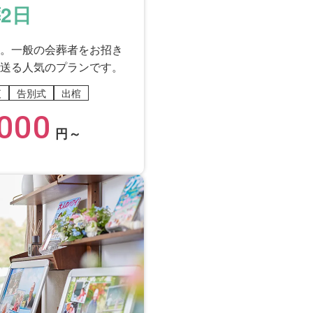
2日
。一般の会葬者をお招き
送る人気のプランです。
夜
告別式
出棺
000
円～