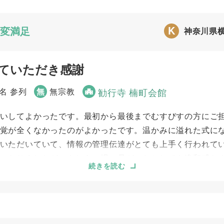
K
変満足
神奈川県
ていただき感謝
0名 参列
無
無宗教
勧行寺 楠町会館
いしてよかったです。最初から最後までむすびすの方にご
覚が全くなかったのがよかったです。温かみに溢れた式に
いただいていて、情報の管理伝達がとても上手く行われて
になりましたが、もしあの場に母がいたとしても違和感な
続きを読む
れくらい母のことを理解していただき、実現のために奔走
また、それぞれの担当業務がある中、それに縛られず気づ
みを感じられたのだと思います。ない方がいいのですが、
んにお願いしたいと思いました。もちろん、知り合いにも