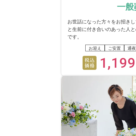
に思われた点はございま
一般
いいえ
お世話になった方々をお招きし
後から余計な費用がかかるよ
と生前に付き合いのあった人と
です。
司会の進め方、声の大き
お迎え
ご安置
通夜
はい
1,199
手際良く進行して頂きました
祭壇はイメージ通りに飾
はい
故人のイメージに合っている
全体を通じて、イメージ