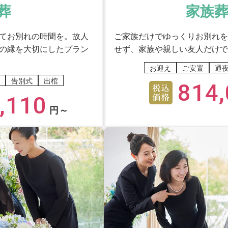
したか？
葬
家族葬
てお別れの時間を。故人
ご家族だけでゆっくりお別れを
うなこともなく、嫌な思いも全くしない明朗会計でした。
の縁を大切にしたプラン
せず、家族や親しい友人だけで
お迎え
ご安置
通
さはご満足いただけましたか？
告別式
出棺
814,
,110
円～
。
られておりましたか？
と、参列した人にも言われた。
していたお別れができたとお感じになりますか？