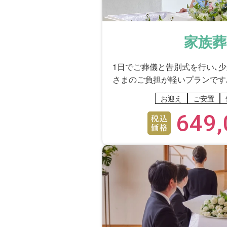
はい
のんびりした人だったので、
っていたのでとても良かった
家族葬
香典返し・法要・ご供養
1日でご葬儀と告別式を行い､
さまのご負担が軽いプランです
はい
お迎え
ご安置
四十九日の前日に（アフター
た。ありがたかったです。
649,