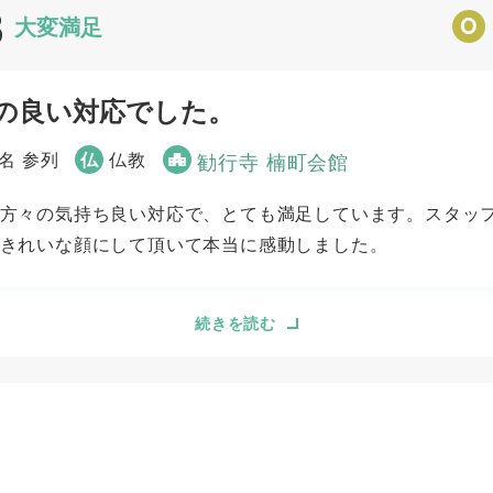
8
びすさんであれば安心してご紹介できます。
O
大変満足
の良い対応でした。
5
5
事前相談
お迎え対応
5
5
ご葬儀当日の対応
アフターサポート
0名 参列
仏
仏教
勧行寺 楠町会館
方々の気持ち良い対応で、とても満足しています。スタッ
きれいな顔にして頂いて本当に感動しました。
続きを読む
4
5
事前相談
お迎え対応
5
5
ご葬儀当日の対応
アフターサポート