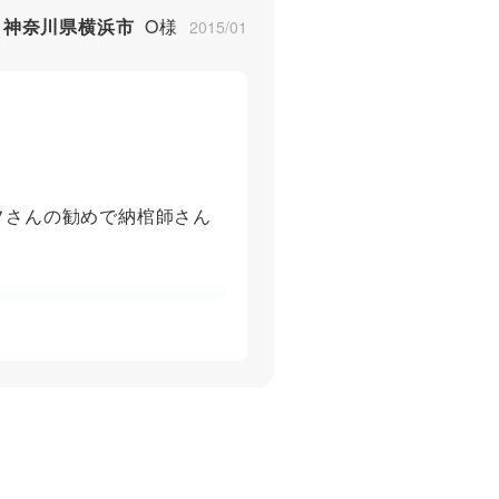
神奈川県横浜市
O様
2015/01
5
5
フさんの勧めで納棺師さん
5
5