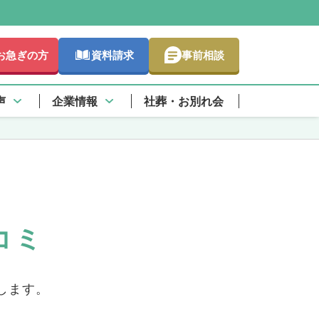
お急ぎの方
資料請求
事前相談
声
企業情報
社葬・お別れ会
コミ
します。