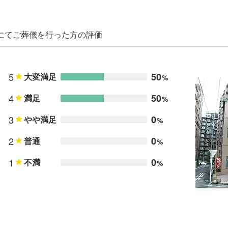
館にてご葬儀を行った方の評価
5
50
大変満足
%
4
50
満足
%
3
0
やや満足
%
2
0
普通
%
1
0
不満
%