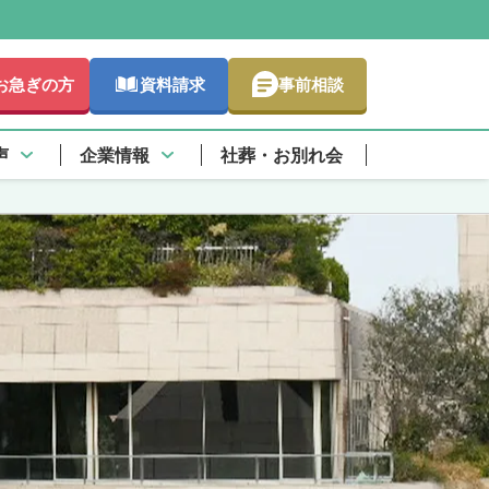
お急ぎの方
資料請求
事前相談
しく
声
企業情報
社葬・お別れ会