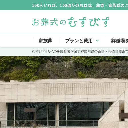
100人いれば、100通りのお葬式。葬儀・家族葬
家族葬
プランと費用
葬儀場
むすびすTOP
ご葬儀斎場を探す
神奈川県の斎場・葬儀場
横浜