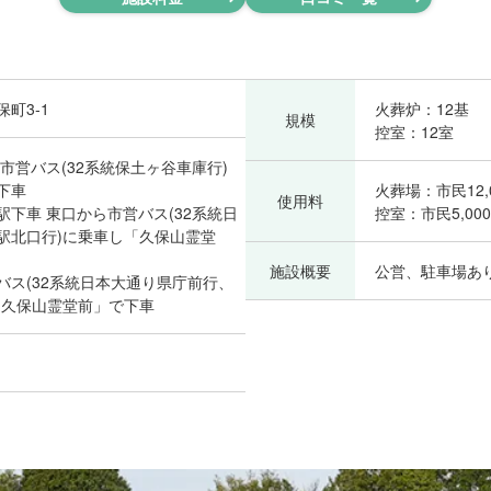
町3‐1
火葬炉：12基
規模
控室：12室
 市営バス(32系統保土ヶ谷車庫行)
下車
火葬場：市民12,
使用料
駅下車 東口から市営バス(32系統日
控室：市民5,00
駅北口行)に乗車し「久保山霊堂
施設概要
公営、駐車場あ
バス(32系統日本大通り県庁前行、
「久保山霊堂前」で下車