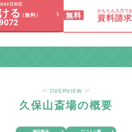
365日対応
ける
かんたん入力で
無料
（無料）
資料請
-9072
OVERVIEW
久保山斎場
の概要
施設料金
口コミ一覧