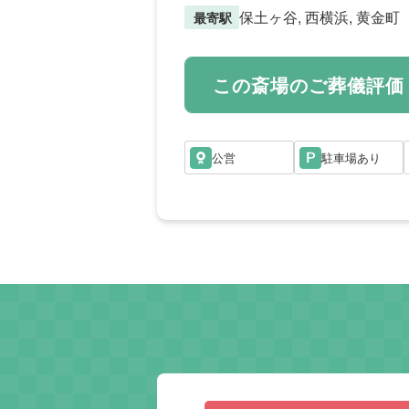
保土ヶ谷, 西横浜, 黄金町
最寄駅
この斎場のご葬儀評価
公営
駐車場あり