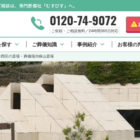
のご相談は、専門葬儀社「むすびす」へ。
0120-74-9072
さらに詳
ご依頼・ご相談無料／24時間365日対応
久保山斎場 TOP
施設料金
口コミ一覧
を探す
ご葬儀知識
事例紹介
お客様の
市西区の斎場・葬儀場
久保山斎場