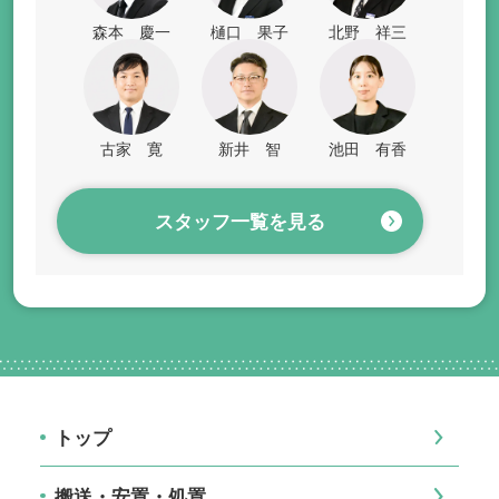
森本 慶一
樋口 果子
北野 祥三
古家 寛
新井 智
池田 有香
スタッフ一覧を見る
トップ
搬送・安置・処置