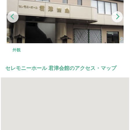
Previous
Nex
外観
大ホール
控え室
お清め所
ロビー
セレモニーホール 君津会館のアクセス・マップ