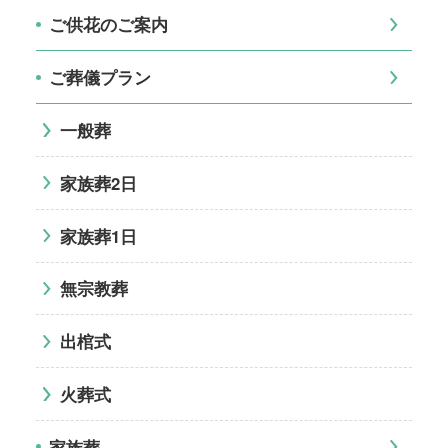
ご供花のご案内
ご葬儀プラン
一般葬
家族葬2日
家族葬1日
無宗教葬
出棺式
火葬式
家族葬