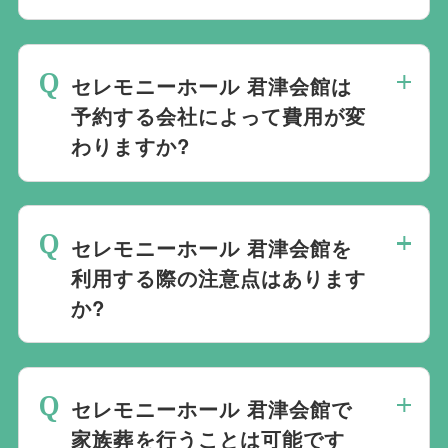
です。自社会館を持たないことで無理に自
当社は1都3県1220式場と提携しています
社会館を勧めることなく柔軟にご提案がで
ので、あらゆるご事情・ご要望に応じてお
きます。
セレモニーホール 君津会館は
すすめの式場をご紹介させていただきま
予約する会社によって費用が変
す。また、式場でご葬儀気を行うのが一般
わりますか?
的ですが、どこで葬儀を行うかは多様化し
ており必ずしも式場を借りて行う必要はな
セレモニーホール 君津会館でのご葬儀は
く、近年では自宅でご葬儀を行う自宅葬を
葬儀社を通じて予約する必要がございます
選ばれる方もいます。私たちは自宅でのご
セレモニーホール 君津会館を
が、どこの葬儀会社から予約をしても式場
葬儀を含め多くの実績がございますので、
利用する際の注意点はあります
利用料は同じです。
ご希望がありましたら遠慮なくお申し付け
か?
ください。
最後の時間をどのように過ごされたいか、
どのようにお送りしたいか、宗教や参加さ
セレモニーホール 君津会館で
れる人数によって選んだ式場が適している
家族葬を行うことは可能です
か注意しておくと良いです。当社の相談員