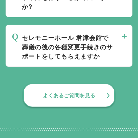
か?
は斎場を熟知しておりますので、ご不安な
点がありましたらお気軽にご相談くださ
家族葬を行うことは可能です。100人100
い。
通りの家族葬をお手伝いしており様々なご
セレモニーホール 君津会館で
要望にお応えしております。
葬儀の後の各種変更手続きのサ
ポートをしてもらえますか
無料で葬儀後のサポートをお手伝いしてお
ります。葬儀で一番大変なのは実は葬儀後
の手続きとお答えになる方が70パーセント
よくあるご質問を見る
以上でして、お客様が日常にお戻りいただ
くまでの期間、回数の制限なく、当社の専
門相談員が無料でサポートいたします。