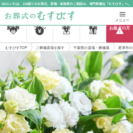
100人いれば、100通りのお葬式。葬儀・家族葬のご相談は、専門葬儀社「むすびす」へ。
メニュー
家族葬
プラン
場所
事例
お急ぎの方
むすびすTOP
ご葬儀斎場を探す
千葉県の斎場・葬儀場
君津市の