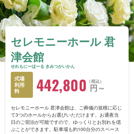
セレモニーホール 君
津会館
せれもにーほーる きみつかいかん
442,800
式場
税込
利用
円～
料
セレモニーホール 君津会館は、ご葬儀の規模に応じ
て3つのホールからお選びいただけます。お通夜当
日のご宿泊が可能ですので、ゆっくりとお別れを偲
ぶことができます。駐車場も約100台分のスペース