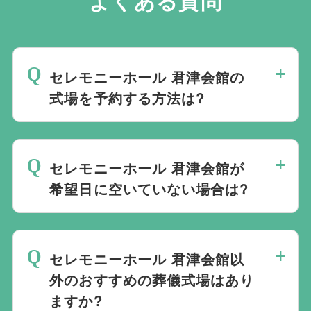
よくある質問
セレモニーホール 君津会館の
式場を予約する方法は?
斎場は場所のみを提供しており、葬儀の運
営は行っておりません。そのため、
式場の
セレモニーホール 君津会館が
ご予約は葬儀社を通じたお手続きが必要で
希望日に空いていない場合は?
す。
万が一の際は、当社むすびすにご連絡
ください。式場のご予約はもちろん、ご搬
ご葬儀の希望日が空いていない際は、ご事
送・ご安置・ご葬儀・葬儀後の各種手続き
情に合わせて代替案をご提示させていただ
まで、すべて一貫してお手伝いいたしま
セレモニーホール 君津会館以
います。また、1都3県1220式場と提携し
す。
外のおすすめの葬儀式場はあり
ておりますので、葬儀を検討している地域
ますか?
周辺の式場を無料でご案内することも可能