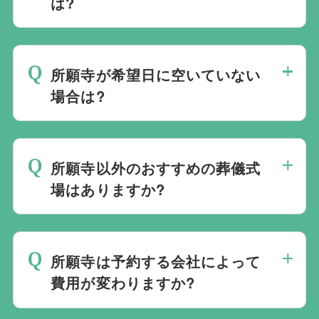
は?
斎場は場所のみを提供しており、葬儀の運
営は行っておりません。そのため、
式場の
所願寺が希望日に空いていない
ご予約は葬儀社を通じたお手続きが必要で
場合は?
す。
万が一の際は、当社むすびすにご連絡
ください。式場のご予約はもちろん、ご搬
ご葬儀の希望日が空いていない際は、ご事
送・ご安置・ご葬儀・葬儀後の各種手続き
情に合わせて代替案をご提示させていただ
まで、すべて一貫してお手伝いいたしま
所願寺以外のおすすめの葬儀式
います。また、1都3県1220式場と提携し
す。
場はありますか?
ておりますので、葬儀を検討している地域
周辺の式場を無料でご案内することも可能
当社は1都3県1220式場と提携しています
です。自社会館を持たないことで無理に自
ので、あらゆるご事情・ご要望に応じてお
社会館を勧めることなく柔軟にご提案がで
所願寺は予約する会社によって
すすめの式場をご紹介させていただきま
きます。
費用が変わりますか?
す。また、式場でご葬儀気を行うのが一般
的ですが、どこで葬儀を行うかは多様化し
所願寺でのご葬儀は葬儀社を通じて予約す