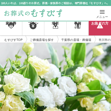
100人いれば、100通りのお葬式。葬儀・家族葬のご相談は、専門葬儀社「むすびす」へ。
メニュー
家族葬
プラン
場所
事例
お急ぎの方
むすびすTOP
ご葬儀斎場を探す
千葉県の斎場・葬儀場
市川市の