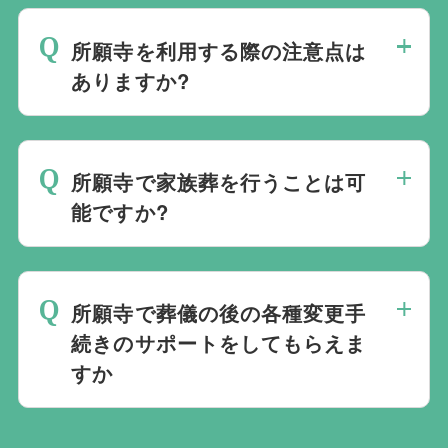
ており必ずしも式場を借りて行う必要はな
る必要がございますが、どこの葬儀会社か
く、近年では自宅でご葬儀を行う自宅葬を
所願寺を利用する際の注意点は
ら予約をしても式場利用料は同じです。
選ばれる方もいます。私たちは自宅でのご
ありますか?
葬儀を含め多くの実績がございますので、
最後の時間をどのように過ごされたいか、
ご希望がありましたら遠慮なくお申し付け
どのようにお送りしたいか、宗教や参加さ
ください。
所願寺で家族葬を行うことは可
れる人数によって選んだ式場が適している
能ですか?
か注意しておくと良いです。当社の相談員
は斎場を熟知しておりますので、ご不安な
家族葬を行うことは可能です。100人100
点がありましたらお気軽にご相談くださ
通りの家族葬をお手伝いしており様々なご
い。
所願寺で葬儀の後の各種変更手
要望にお応えしております。
続きのサポートをしてもらえま
すか
無料で葬儀後のサポートをお手伝いしてお