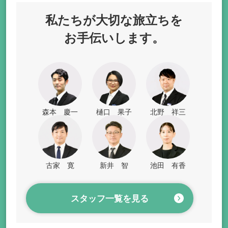
私たちが
大切な旅立ちを
お手伝いします。
森本 慶一
樋口 果子
北野 祥三
古家 寛
新井 智
池田 有香
スタッフ一覧を見る