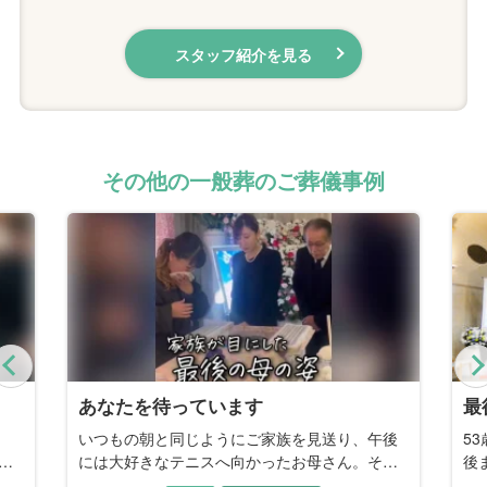
スタッフ紹介を見る
その他の一般葬のご葬儀事例
Previous
最後まで人のために
ず
後
53歳というあまりに早い旅立ちでしたが、「最
会
の
後まで人のために生きた彼らしく送りたい」と
な
別
いうご家族の願いから、宗教にとらわれない無
さ