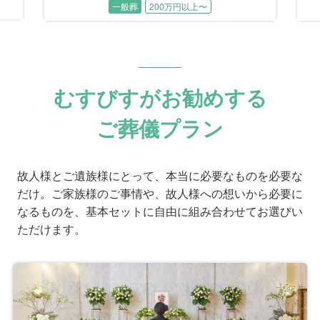
一般葬
200万円以上〜
た
宗教葬が選ばれました。
持
た
ロックを愛し、家族を愛し、多くを語らず誠実
つ
に生きた故人様。
約
その人生を音楽と仲間、そして思い出の品々に
囲まれて振り返る、温かく自由なお別れの時間
となりました。
むすびすがお勧めする
ご葬儀プラン
故人様とご遺族様にとって、本当に必要なものを必要な
だけ。ご家族様のご事情や、故人様への想いから必要に
なるものを、基本セットに自由に組み合わせてお選びい
ただけます。