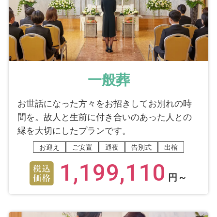
一般葬
お世話になった方々をお招きしてお別れの時
間を。故人と生前に付き合いのあった人との
縁を大切にしたプランです。
お迎え
ご安置
通夜
告別式
出棺
1,199,110
円～