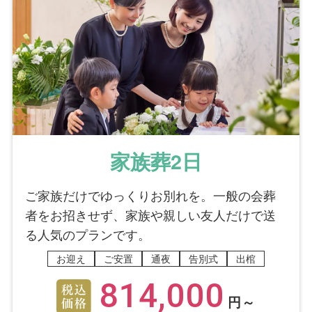
家族葬2日
ご家族だけでゆっくりお別れを。一般の会葬
者をお招きせず、家族や親しい友人だけで送
る人気のプランです。
お迎え
ご安置
通夜
告別式
出棺
814,000
円～