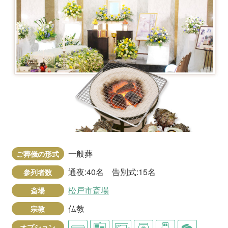
一般葬
ご葬儀の形式
通夜:40名 告別式:15名
参列者数
松戸市斎場
斎場
仏教
宗教
オプション