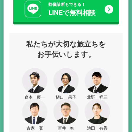
葬儀診断もできる！
LINEで無料相談
私たちが
大切な旅立ちを
お手伝いします。
森本 慶一
樋口 果子
北野 祥三
古家 寛
新井 智
池田 有香