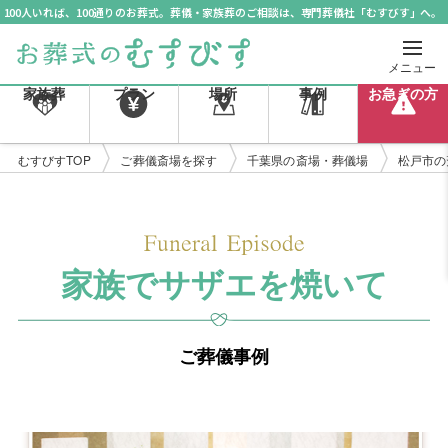
100人いれば、100通りのお葬式。葬儀・家族葬のご相談は、専門葬儀社「むすびす」へ。
メニュー
家族葬
プラン
場所
事例
お急ぎの方
むすびすTOP
ご葬儀斎場を探す
千葉県の斎場・葬儀場
松戸市の
家族でサザエを焼いて
ご葬儀事例