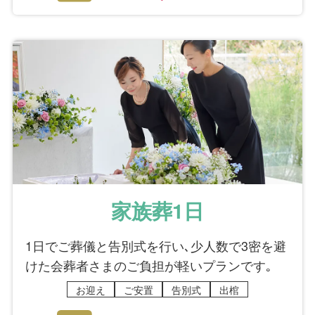
家族葬1日
1日でご葬儀と告別式を行い､少人数で3密を避
けた会葬者さまのご負担が軽いプランです｡
お迎え
ご安置
告別式
出棺