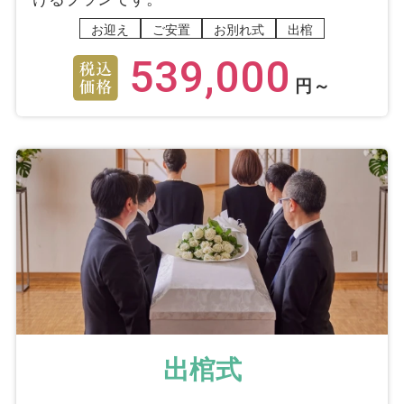
お迎え
ご安置
お別れ式
出棺
539,000
円～
出棺式