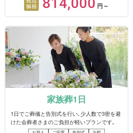
814,000
円～
家族葬1日
1日でご葬儀と告別式を行い､少人数で3密を避
けた会葬者さまのご負担が軽いプランです｡
お迎え
ご安置
告別式
出棺