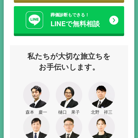
葬儀診断もできる！
LINEで無料相談
私たちが
大切な旅立ちを
お手伝いします。
森本 慶一
樋口 果子
北野 祥三