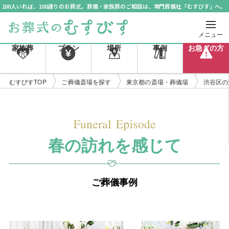
100人いれば、100通りのお葬式。葬儀・家族葬のご相談は、専門葬儀社「むすびす」へ。
メニュー
家族葬
プラン
場所
事例
お急ぎの方
むすびすTOP
ご葬儀斎場を探す
東京都の斎場・葬儀場
渋谷区の
春の訪れを感じて
ご葬儀事例