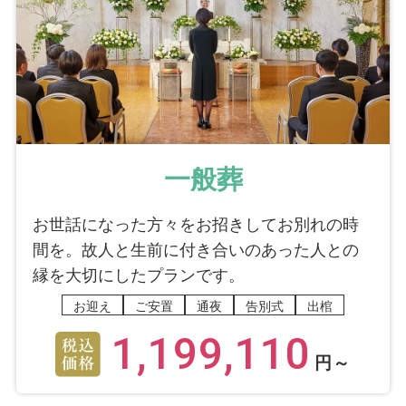
一般葬
お世話になった方々をお招きしてお別れの時
間を。故人と生前に付き合いのあった人との
縁を大切にしたプランです。
お迎え
ご安置
通夜
告別式
出棺
1,199,110
円～