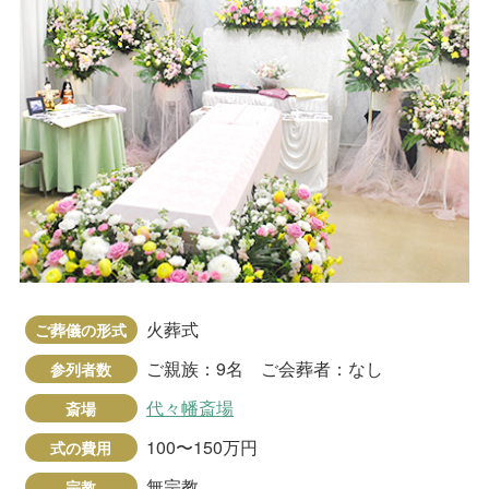
火葬式
ご葬儀の形式
ご親族：9名 ご会葬者：なし
参列者数
代々幡斎場
斎場
100〜150万円
式の費用
無宗教
宗教