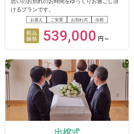
思いのお別れのお時間をゆっくりお過ごし頂
けるプランです。
お迎え
ご安置
お別れ式
出棺
539,000
円～
出棺式