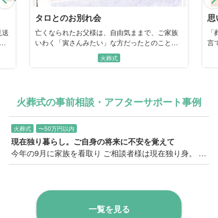
タロとのお別れ会
思
見送
亡くなられたお父様は、自由気ままで、ご家族
「
ら
いわく「寅さんみたい」な方だったとのこと。
言
が残
愛犬・タロをわが子のようにかわいがり、長い
ほ
火葬式
で
入院中も「タロは元気か？」とずっと会いたが
の
せて
っておられたそうです。
た
火葬式の事前相談・アフターサポート事例
火葬式
〜50万円以内
現在独り暮らし。ご自身の将来に不安を覚えて
今年の9月に家族を看取り ご相談者様は現在独り身。 今年9月にご家族を亡くし、火葬式でお見送りをされたとのことでした。 元々は関西のご出身で、就職に際して上京、その後はずっと東京にお住まい。 お子様はいらっしゃらず、ご自身の将来はご親族に託す予定。 ご出身地にお住いのご親族もいらっしゃるとのことでした。 現在は大変お元気でいらっしゃり、健康上のご不安も一切ないとのことですが、同居のご家族等がいらっしゃらない状況の中、将来的なことにご不安を感じてのお問い合わせをいただきました。
一覧を見る