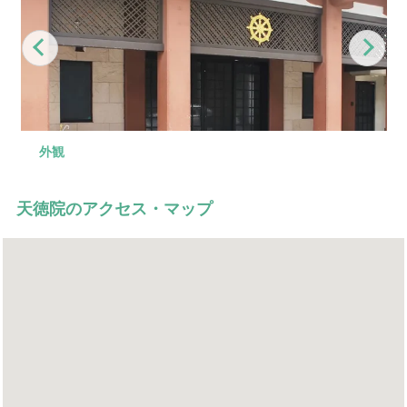
Previous
Nex
外観
式場
控室
会食場
駐車場
式場前
天徳院のアクセス・マップ