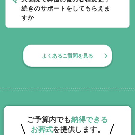
要望にお応えしております。
続きのサポートをしてもらえま
すか
無料で葬儀後のサポートをお手伝いしてお
ります。葬儀で一番大変なのは実は葬儀後
の手続きとお答えになる方が70パーセント
よくあるご質問を見る
以上でして、お客様が日常にお戻りいただ
くまでの期間、回数の制限なく、当社の専
門相談員が無料でサポートいたします。
ご予算内でも
納得できる
お葬式
を提供します。