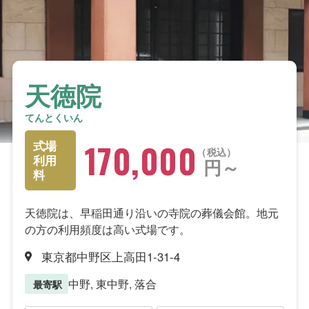
天徳院
てんとくいん
170,000
式場
税込
利用
円～
料
天徳院は、早稲田通り沿いの寺院の葬儀会館。地元
の方の利用頻度は高い式場です。
東京都中野区上高田1-31-4
中野, 東中野, 落合
最寄駅