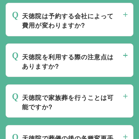
です。自社会館を持たないことで無理に自
ので、あらゆるご事情・ご要望に応じてお
社会館を勧めることなく柔軟にご提案がで
天徳院は予約する会社によって
すすめの式場をご紹介させていただきま
きます。
費用が変わりますか?
す。また、式場でご葬儀気を行うのが一般
的ですが、どこで葬儀を行うかは多様化し
天徳院でのご葬儀は葬儀社を通じて予約す
ており必ずしも式場を借りて行う必要はな
る必要がございますが、どこの葬儀会社か
く、近年では自宅でご葬儀を行う自宅葬を
天徳院を利用する際の注意点は
ら予約をしても式場利用料は同じです。
選ばれる方もいます。私たちは自宅でのご
ありますか?
葬儀を含め多くの実績がございますので、
最後の時間をどのように過ごされたいか、
ご希望がありましたら遠慮なくお申し付け
どのようにお送りしたいか、宗教や参加さ
ください。
天徳院で家族葬を行うことは可
れる人数によって選んだ式場が適している
能ですか?
か注意しておくと良いです。当社の相談員
は斎場を熟知しておりますので、ご不安な
家族葬を行うことは可能です。100人100
点がありましたらお気軽にご相談くださ
通りの家族葬をお手伝いしており様々なご
い。
天徳院で葬儀の後の各種変更手