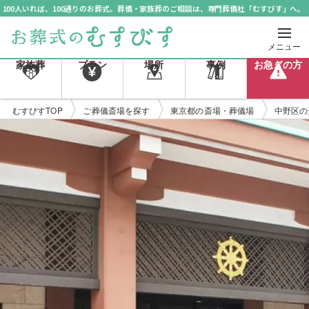
100人いれば、100通りのお葬式。葬儀・家族葬のご相談は、専門葬儀社「むすびす」へ。
メニュー
家族葬
プラン
場所
事例
お急ぎの方
むすびすTOP
ご葬儀斎場を探す
東京都の斎場・葬儀場
中野区の