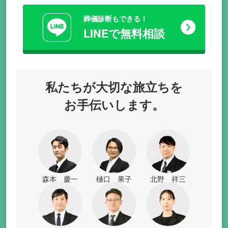
葬儀診断もできる！
LINEで無料相談
私たちが
大切な旅立ちを
お手伝いします。
森本 慶一
樋口 果子
北野 祥三