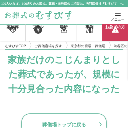
100人いれば、100通りのお葬式。葬儀・家族葬のご相談は、専門葬儀社「むすびす」へ。
メニュー
家族葬
プラン
場所
事例
お急ぎの方
むすびすTOP
ご葬儀斎場を探す
東京都の斎場・葬儀場
渋谷区の
家族だけのこじんまりとし
た葬式であったが、規模に
十分見合った内容になった
葬儀場トップに戻る