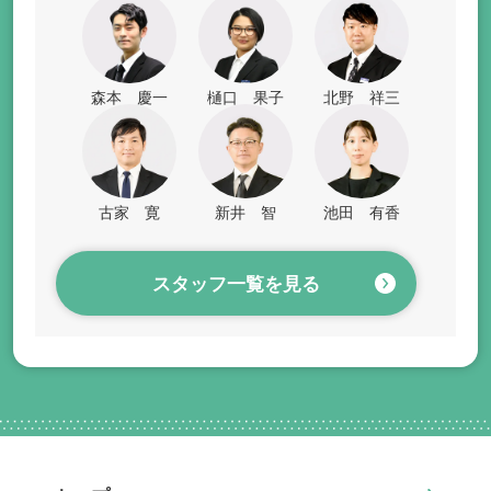
森本 慶一
樋口 果子
北野 祥三
古家 寛
新井 智
池田 有香
スタッフ一覧を見る