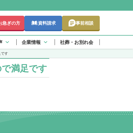
お急ぎの方
資料請求
事前相談
さらに詳しく
声
企業情報
社葬・お別れ会
足です
ので満足です