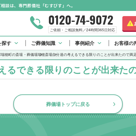
のご相談は、専門葬儀社「むすびす」へ。
0120-74-9072
ご依頼・ご相談無料／24時間365日対応
 TOP
施設料金
口コミ一覧
アクセス情報
を探す
ご葬儀知識
事例紹介
お客様の
郡瑞穂町の斎場・葬儀場
瑞穂斎場
自分達の考えるできる限りのことが出来たので満
えるできる限りのことが出来た
葬儀場トップに戻る