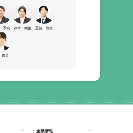
 季映
鈴木 咲姫
重藤 龍実
 貴菜
企業情報