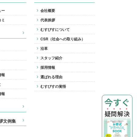
ュー
会社概要
コミ
代表挨拶
むすびすについて
CSR（社会への取り組み）
沿革
スタッフ紹介
採用情報
情報
選ばれる理由
と
むすびすの覚悟
情報
今すぐ
疑
問
解
決
拶文例集