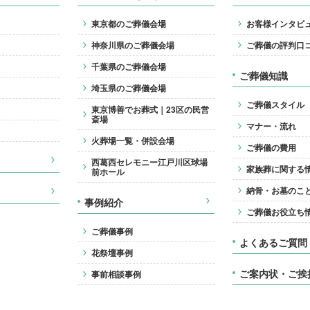
東京都のご葬儀会場
お客様インタビ
神奈川県のご葬儀会場
ご葬儀の評判口
千葉県のご葬儀会場
ご葬儀知識
埼玉県のご葬儀会場
ご葬儀スタイル
東京博善でお葬式｜23区の民営
斎場
マナー・流れ
火葬場一覧・併設会場
ご葬儀の費用
西葛西セレモニー江戸川区球場
家族葬に関する
前ホール
納骨・お墓のこ
事例紹介
ご葬儀お役立ち
ご葬儀事例
よくあるご質問
花祭壇事例
ご案内状・ご挨
事前相談事例