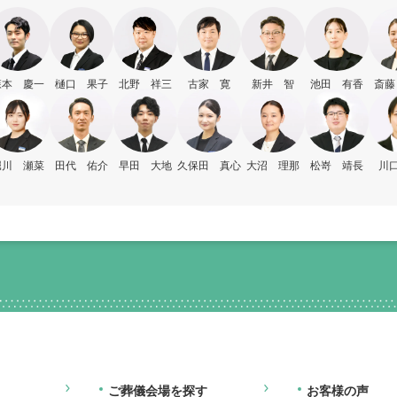
森本 慶一
樋口 果子
北野 祥三
古家 寛
新井 智
池田 有香
斎藤
堀川 瀬菜
田代 佑介
早田 大地
久保田 真心
大沼 理那
松嵜 靖長
川口
ご葬儀会場を探す
お客様の声