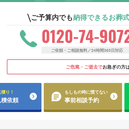
ご予算内でも
納得できる
お葬
0120-74-907
ご依頼・ご相談無料／24時間365日対応
ご危篤・ご逝去で
お急ぎの方
見積り！
もしもの時に慌てない
見積依頼
事前相談予約