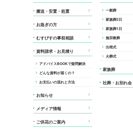
一般葬
搬送・安置・処置
家族葬2日
お急ぎの方
家族葬1日
むすびすの事前相談
無宗教葬
出棺式
資料請求・お見積り
火葬式
アドバイスBOOKで疑問解決
家族葬
どんな資料が届くの？
お支払いの流れと方法
社葬・お別れ会
お知らせ
メディア情報
ご供花のご案内