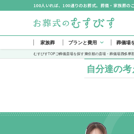
100人いれば、100通りのお葬式。葬儀・家族葬
瑞穂斎場
家族葬
プランと費用
葬儀場
むすびすTOP
ご葬儀斎場を探す
東京都の斎場・葬儀場
西多摩
自分達の考