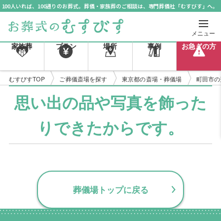
100人いれば、100通りのお葬式。葬儀・家族葬のご相談は、専門葬儀社「むすびす」へ。
メニュー
家族葬
プラン
場所
事例
お急ぎの方
むすびすTOP
ご葬儀斎場を探す
東京都の斎場・葬儀場
町田市の
思い出の品や写真を飾った
りできたからです。
葬儀場トップに戻る