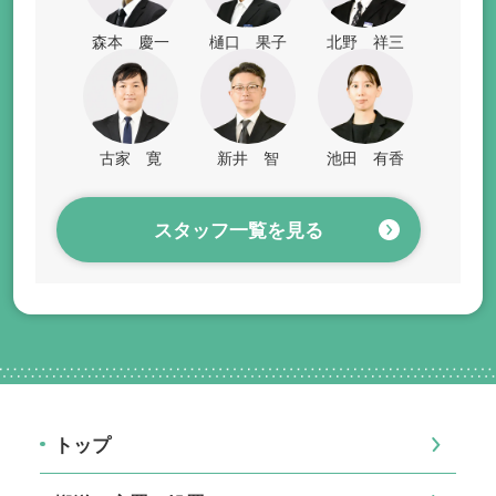
森本 慶一
樋口 果子
北野 祥三
古家 寛
新井 智
池田 有香
スタッフ一覧を見る
トップ