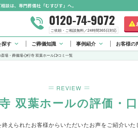
のご相談は、専門葬儀社「むすびす」へ。
0120-74-9072
さらに詳しく
ご依頼・ご相談無料／24時間365日対応
心行寺 双葉ホール TOP
口コミ一覧
を探す
ご葬儀知識
事例紹介
お客様の
の斎場・葬儀場
心行寺 双葉ホール
口コミ一覧
REVIEW
寺 双葉ホールの評価・
を終えられたお客様からいただいた
お声をご紹介いた