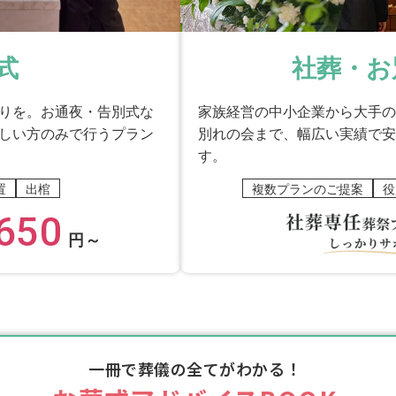
式
社葬・お
りを。お通夜・告別式な
家族経営の中小企業から大手の
しい方のみで行うプラン
別れの会まで、幅広い実績で安
す。
置
出棺
複数プランのご提案
役
650
円～
一冊で葬儀の全てがわかる！