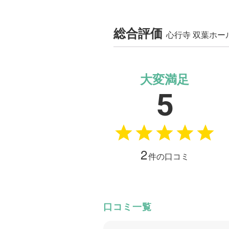
総合評価
心行寺 双葉ホ
大変満足
5
2
件の口コミ
口コミ一覧