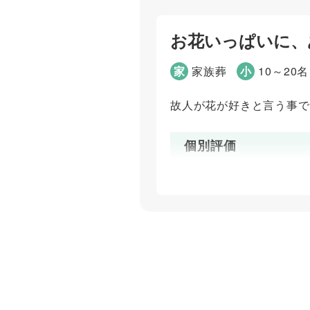
小山 光弘
お花いっぱいに、
家
家族葬
小
10～20名
故人が花が好きと言う事で
個別評価
お問い合わせ対応
ご葬儀当日の対応
ご葬儀担当者
齋木 まなか