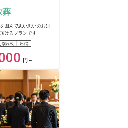
教葬
を囲んで思い思いのお別
頂けるプランです。
お別れ式
出棺
000
円～