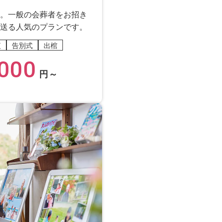
。一般の会葬者をお招き
送る人気のプランです。
夜
告別式
出棺
000
円～