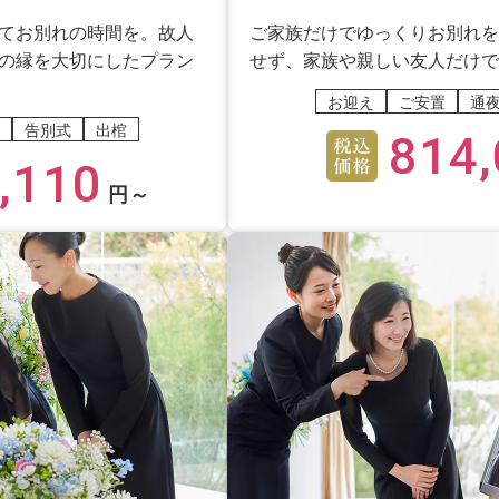
てお別れの時間を。故人
ご家族だけでゆっくりお別れを
の縁を大切にしたプラン
せず、家族や親しい友人だけで
お迎え
ご安置
通
告別式
出棺
814,
,110
円～