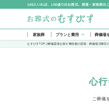
100人いれば、100通りのお葬式。葬儀・家族葬
家族葬
プランと費用
葬儀場
むすびすTOP
ご葬儀斎場を探す
東京都の斎場・葬儀場
江東区
心行
ご葬儀