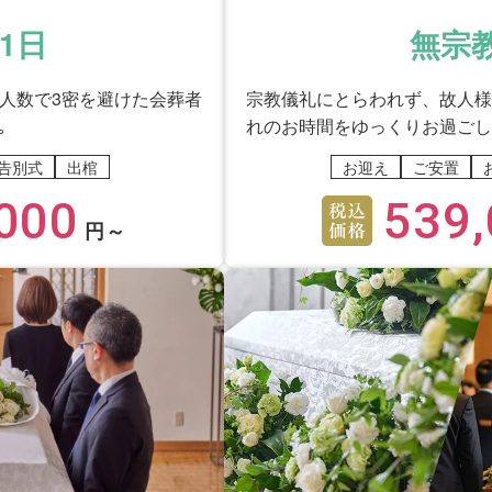
1日
無宗
少人数で3密を避けた会葬者
宗教儀礼にとらわれず、故人様
｡
れのお時間をゆっくりお過ごし
告別式
出棺
お迎え
ご安置
000
539,
円～