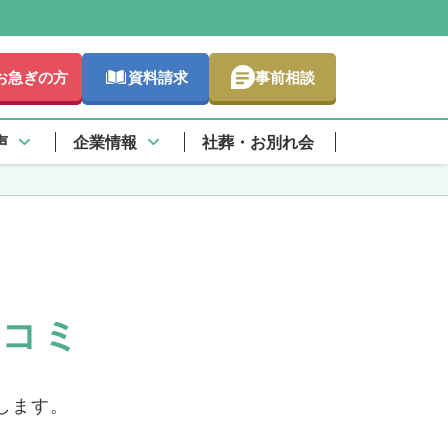
お急ぎの方
資料請求
事前相談
声
企業情報
社葬・お別れ会
口コミ
します。