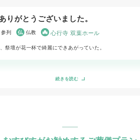
ありがとうございました。
 参列
仏
仏教
心行寺 双葉ホール
、祭壇が花一杯で綺麗にできあがっていた。
5
続きを読む
5
事前相談
打ち合わせの対応
5