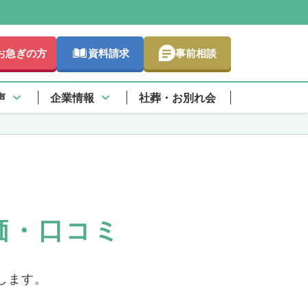
お急ぎの方
資料請求
事前相談
しく
声
企業情報
社葬・お別れ会
価・口コミ
します。