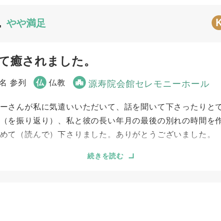
4
やや満足
て癒されました。
0名 参列
仏
仏教
源寿院会館セレモニーホール
ーさんが私に気遣いいただいて、話を聞いて下さったりと
（を振り返り）、私と彼の長い年月の最後の別れの時間を
めて（読んで）下さりました。ありがとうございました。
続きを読む
3
3
お迎え対応
打ち合わせの対応
4
4
アフターサポート