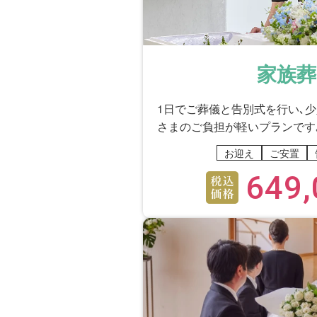
もう少し早くにアドバイスを
故人様への対応に、ご不
家族葬
いいえ
1日でご葬儀と告別式を行い､
流れに沿って進行して、良か
さまのご負担が軽いプランです
お迎え
ご安置
649,