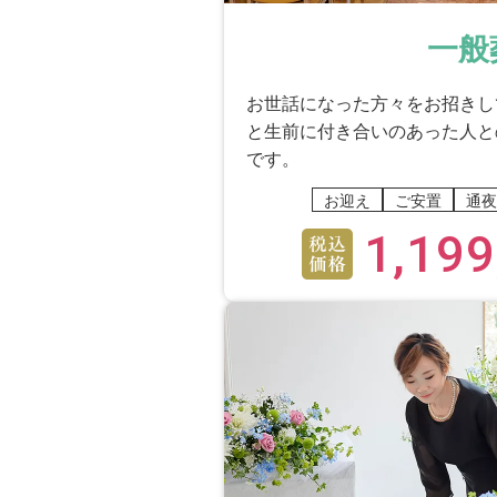
打ち合わせ時、皆様のお
一般
はい
私がつい、おしゃべりしてし
お世話になった方々をお招きし
と生前に付き合いのあった人と
祭壇はイメージ通りに飾
です。
はい
お迎え
ご安置
通夜
1,199
老人らしく、静かに。白一色
全体を通じて、イメージ
はい
主人との別れは充分に出来ま
役所手続き・年金・相続
はい