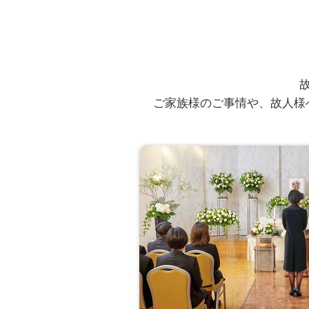
ご葬儀担当者
むすびすの葬祭プラン
東京都葛飾区 K様か
ご家族様のご事情や、故人様
資料の中でわかりにくい
いいえ
娘夫妻に頼んであり、私はと
担当者の、スケジュール
はい
私としては理解出来てました