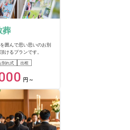
教葬
を囲んで思い思いのお別
頂けるプランです。
お別れ式
出棺
000
円～