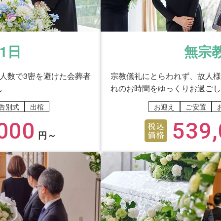
と思った。
安やご不満に思われた点はございましたか？
1日
無宗
少人数で3密を避けた会葬者
宗教儀礼にとらわれず、故人様
ったと思う。
｡
れのお時間をゆっくりお過ごし
告別式
出棺
お迎え
ご安置
000
539,
円～