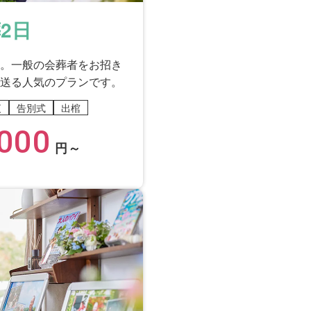
2日
。一般の会葬者をお招き
送る人気のプランです。
夜
告別式
出棺
000
円～