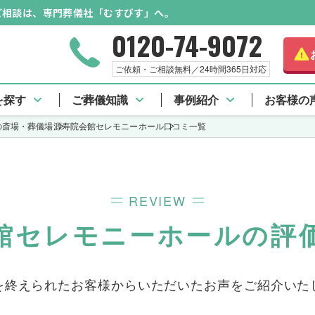
のご相談は、専門葬儀社「むすびす」へ。
0120-74-9072
さらに詳
ご依頼・ご相談無料／24時間365日対応
源寿院会館セレモニーホール TOP
口コミ一覧
を探す
ご葬儀知識
事例紹介
お客様の
の斎場・葬儀場
源寿院会館セレモニーホール
口コミ一覧
REVIEW
館セレモニーホールの評
を終えられたお客様からいただいた
お声をご紹介いた