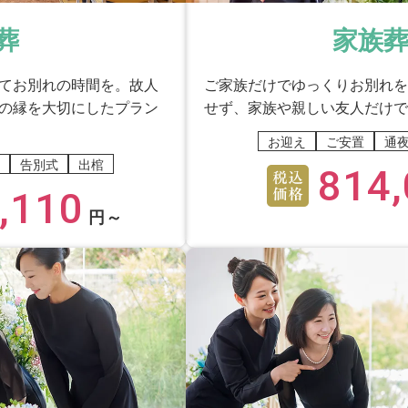
時間や体調への配慮はしっかりできておりましたか？
葬
家族葬
まって無駄な時間をと思う。ごめんなさい。
てお別れの時間を。故人
ご家族だけでゆっくりお別れを
の縁を大切にしたプラン
せず、家族や親しい友人だけで
られておりましたか？
お迎え
ご安置
通
告別式
出棺
814,
,110
。
円～
していたお別れができたとお感じになりますか？
した。ありがとう。
等、手続き関係のご説明はわかりやすかったですか？