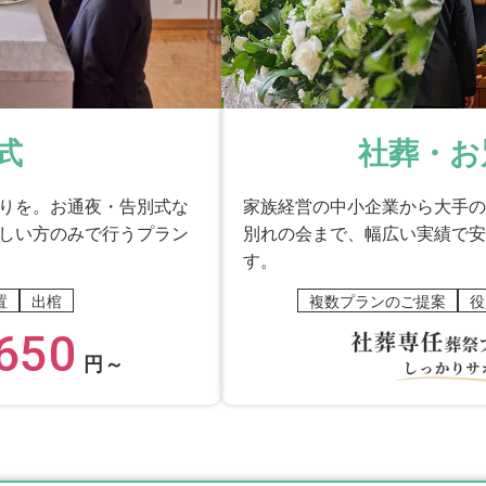
式
社葬・お
りを。お通夜・告別式な
家族経営の中小企業から大手の
しい方のみで行うプラン
別れの会まで、幅広い実績で安
す。
置
出棺
複数プランのご提案
役
650
円～