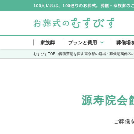
100人いれば、100通りのお葬式。葬儀・家族葬
家族葬
プランと費用
葬儀場
むすびすTOP
ご葬儀斎場を探す
東京都の斎場・葬儀場
葛飾区
源寿院会
ご葬儀