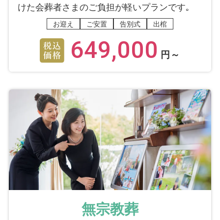
けた会葬者さまのご負担が軽いプランです｡
お迎え
ご安置
告別式
出棺
649,000
円～
無宗教葬