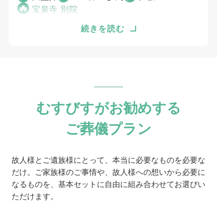
宝泉寺 別院
思い出の品や写真の展示は大変好評で、満足し
続きを読む
ております。打ち合わせが長い理由が良くわか
りました。ご葬儀自体も会葬者の方々にも評判
が良かったです。通夜後の故人を囲んでの時間
も貴重な時間となりました。ありがとうござい
ました。
むすびすがお勧めする
個別評価
ご葬儀プラン
3
お問い合わせ対応
3
事前相談
故人様とご遺族様にとって、本当に必要なものを必要な
3
だけ。ご家族様のご事情や、故人様への想いから必要に
お迎え対応
なるものを、基本セットに自由に組み合わせてお選びい
4
打ち合わせの対応
ただけます。
4
ご葬儀当日の対応