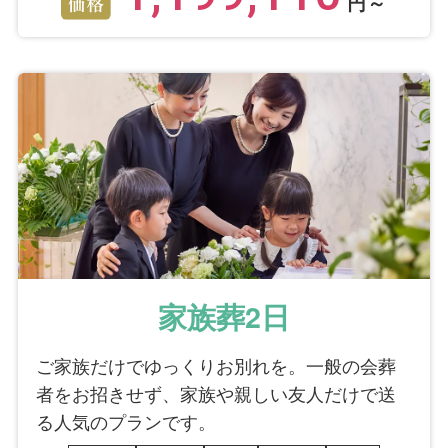
円～
全体を通じて、イメージしていたお別れがで
きたとお感じになりますか？
はい
式は良かったと思います。何より入り口に飾ら
れた写真のディスプレイは素晴しく、嬉しかっ
たです。
アフターサポート担当者（寺山 広人）に今
後のサポートを任せたいとお感じになります
か？
はい
家族葬2日
まだ法要前の時で、これからサポートを受けた
ご家族だけでゆっくりお別れを。一般の会葬
いと思うことが色々出ると思います。その時は
連絡する予定です。
者をお招きせず、家族や親しい友人だけで送
る人気のプランです。
故人様への対応に、ご不安やご不満に思われ