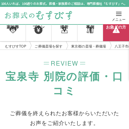
100人いれば、100通りのお葬式。葬儀・家族葬のご相談は、専門葬儀社「むすびす」へ。
メニュー
家族葬
プラン
場所
事例
お急ぎの方
むすびすTOP
ご葬儀斎場を探す
東京都の斎場・葬儀場
八王子市
REVIEW
宝泉寺 別院の評価・口
コミ
ご葬儀を終えられたお客様からいただいた
お声をご紹介いたします。