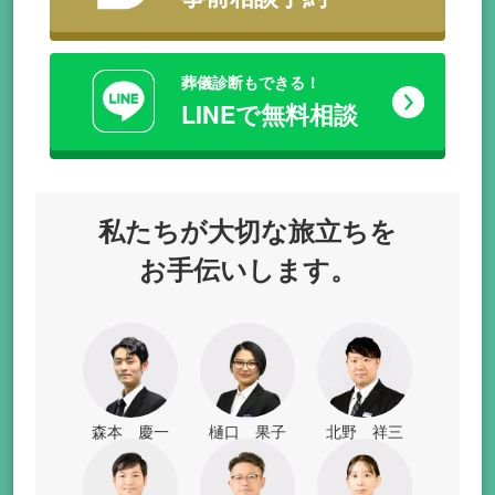
葬儀診断もできる！
LINEで無料相談
私たちが
大切な旅立ちを
お手伝いします。
森本 慶一
樋口 果子
北野 祥三