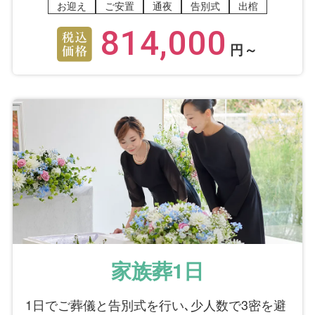
お迎え
ご安置
通夜
告別式
出棺
た点はございましたか？
814,000
いいえ
円～
湯かんをしていただき良かったと思います。
実際のアンケート回答
クリックで拡大
家族葬1日
1日でご葬儀と告別式を行い､少人数で3密を避