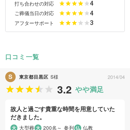
4
打ち合わせの対応
4
ご葬儀当日の対応
3
アフターサポート
口コミ一覧
S
東京都目黒区
S様
2014/04
3.2
やや満足
故人と過ごす貴重な時間を用意していた
だきました。
大型葬
200名～ 参列
仏教
大
大
仏