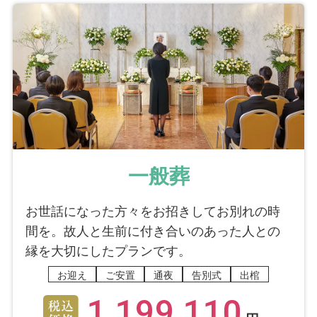
3
アフターサポート
ご葬儀担当者
古家 崇規
東京都目黒区 S様からいただいた
コメント
一般葬
打ち合わせ時、皆様のお時間や体調への配慮
お世話になった方々をお招きしてお別れの時
はしっかりできておりましたか？
間を。故人と生前に付き合いのあった人との
いいえ
縁を大切にしたプランです。
丁寧すぎて、時間がかかった。私達の故人への
お迎え
ご安置
通夜
告別式
出棺
気持ちを理解するためのことだったと式場へ着
いたときにわかりました。
1,199,110