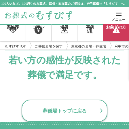
100人いれば、100通りのお葬式。葬儀・家族葬のご相談は、専門葬儀社「むすびす」へ。
メニュー
家族葬
プラン
場所
事例
お急ぎの方
むすびすTOP
ご葬儀斎場を探す
東京都の斎場・葬儀場
府中市の
若い方の感性が反映された
葬儀で満足です。
葬儀場トップに戻る