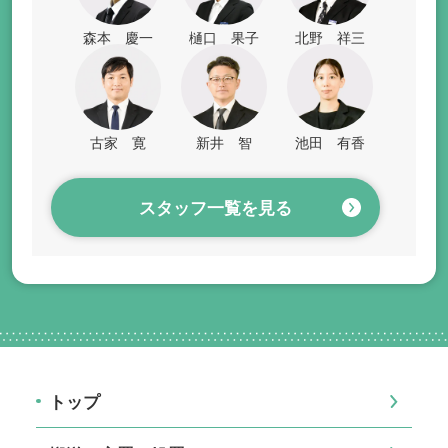
森本 慶一
樋口 果子
北野 祥三
古家 寛
新井 智
池田 有香
スタッフ一覧を見る
トップ