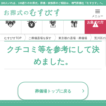
100人いれば、100通りのお葬式。葬儀・家族葬のご相談は、専門葬儀社「むすびす」へ。
メニュー
家族葬
プラン
場所
事例
お急ぎの方
むすびすTOP
ご葬儀斎場を探す
東京都の斎場・葬儀場
荒川区の
クチコミ等を参考にして決
めました。
葬儀場トップに戻る