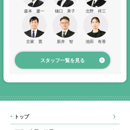
森本 慶一
樋口 果子
北野 祥三
古家 寛
新井 智
池田 有香
スタッフ一覧を見る
トップ