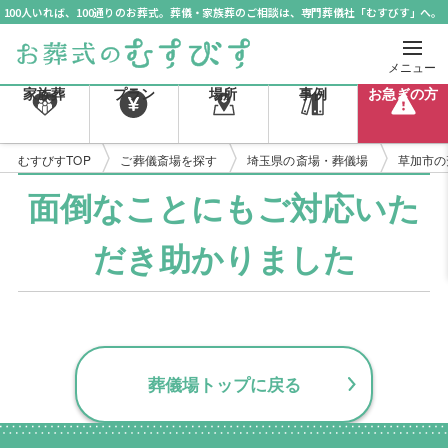
100人いれば、100通りのお葬式。葬儀・家族葬のご相談は、専門葬儀社「むすびす」へ。
メニュー
家族葬
プラン
場所
事例
お急ぎの方
むすびすTOP
ご葬儀斎場を探す
埼玉県の斎場・葬儀場
草加市の
面倒なことにもご対応いた
だき助かりました
葬儀場トップに戻る