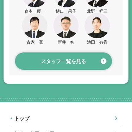
森本 慶一
樋口 果子
北野 祥三
古家 寛
新井 智
池田 有香
スタッフ一覧を見る
トップ