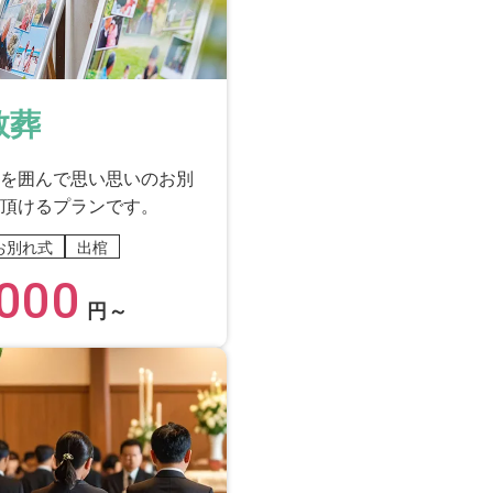
教葬
を囲んで思い思いのお別
頂けるプランです。
お別れ式
出棺
000
円～