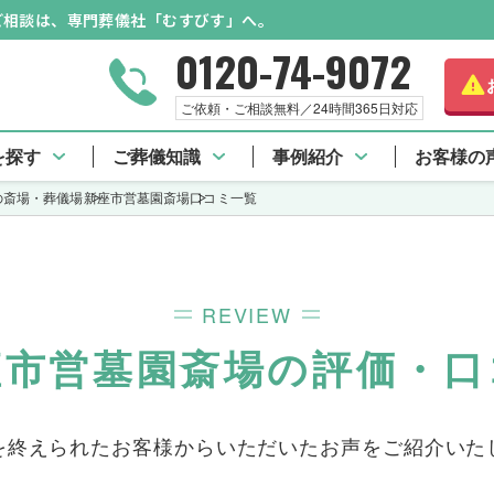
のご相談は、専門葬儀社「むすびす」へ。
0120-74-9072
さら
ご依頼・ご相談無料／24時間365日対応
座市営墓園斎場 TOP
施設料金
口コミ一覧
を探す
ご葬儀知識
事例紹介
お客様の
の斎場・葬儀場
新座市営墓園斎場
口コミ一覧
REVIEW
座市営墓園斎場の評価・口
を終えられたお客様からいただいた
お声をご紹介いた