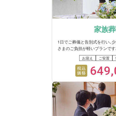
家族葬
1日でご葬儀と告別式を行い､
さまのご負担が軽いプランです
お迎え
ご安置
649,