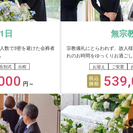
1日
無宗
少人数で3密を避けた会葬者
宗教儀礼にとらわれず、故人様
｡
れのお時間をゆっくりお過ごし
告別式
出棺
お迎え
ご安置
000
539,
円～