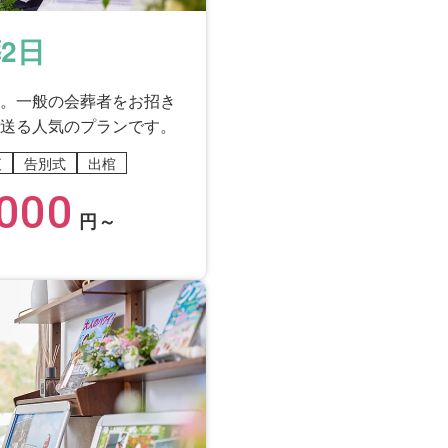
2日
。一般の会葬者をお招き
送る人気のプランです。
夜
告別式
出棺
000
円～