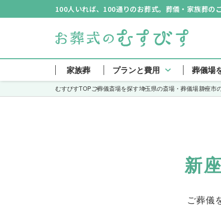
100人いれば、100通りのお葬式。葬儀・家族葬
新
家族葬
プランと費用
葬儀場
むすびすTOP
ご葬儀斎場を探す
埼玉県の斎場・葬儀場
新座市
新
ご葬儀