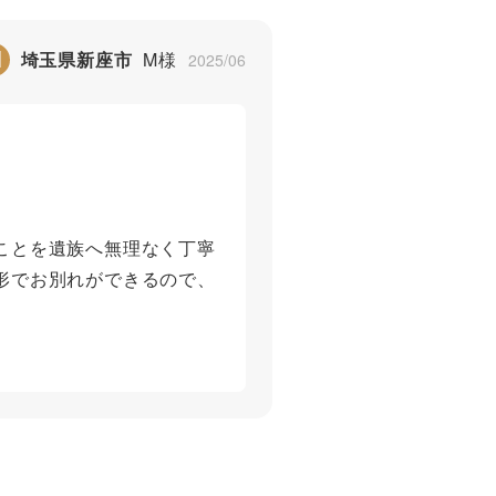
M
埼玉県新座市
M様
2025/06
ことを遺族へ無理なく丁寧
形でお別れができるので、
5