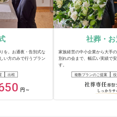
式
社葬・お
りを。お通夜・告別式な
家族経営の中小企業から大手の
しい方のみで行うプラン
別れの会まで、幅広い実績で安
す。
置
出棺
複数プランのご提案
役
650
円～