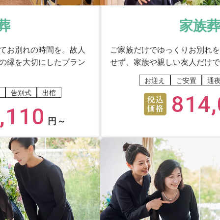
葬
家族葬
てお別れの時間を。故人
ご家族だけでゆっくりお別れを
の縁を大切にしたプラン
せず、家族や親しい友人だけで
お迎え
ご安置
通
告別式
出棺
814,
,110
円～