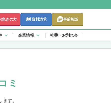
お急ぎの方
資料請求
事前相談
に詳しく
声
企業情報
社葬・お別れ会
コミ
します。