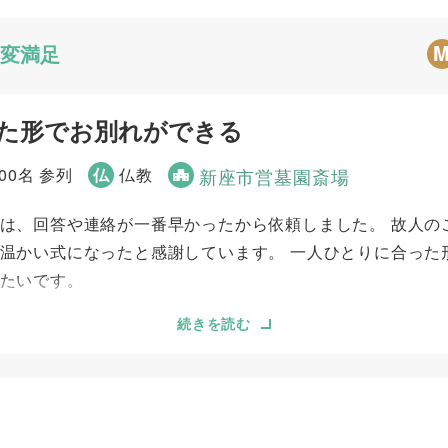
変満足
た形でお別れができる
00名 参列
仏
仏教
新座市営墓園斎場
は、回答や連絡が一番早かったから依頼しました。 故人の
温かい式になったと感謝しています。 一人ひとりに合った
たいです。
続きを読む
5
5
事前相談
お迎え対応
5
5
ご葬儀当日の対応