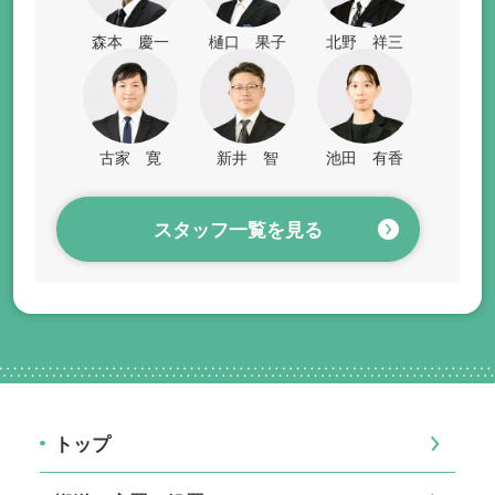
森本 慶一
樋口 果子
北野 祥三
古家 寛
新井 智
池田 有香
スタッフ一覧を見る
トップ