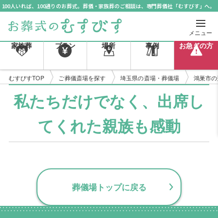
100人いれば、100通りのお葬式。葬儀・家族葬のご相談は、専門葬儀社「むすびす」へ。
メニュー
家族葬
プラン
場所
事例
お急ぎの方
むすびすTOP
ご葬儀斎場を探す
埼玉県の斎場・葬儀場
鴻巣市の
私たちだけでなく、出席し
てくれた親族も感動
葬儀場トップに戻る