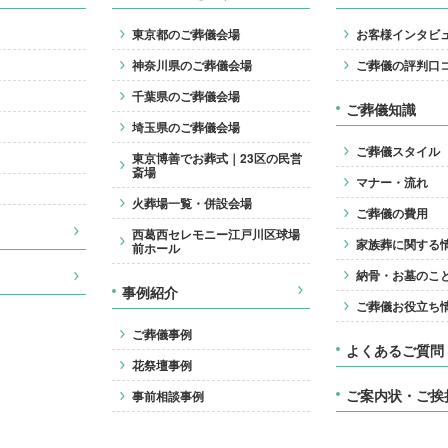
東京都のご葬儀会場
お客様インタビ
神奈川県のご葬儀会場
ご葬儀の評判口
千葉県のご葬儀会場
ご葬儀知識
埼玉県のご葬儀会場
ご葬儀スタイル
東京博善でお葬式｜23区の民営
斎場
マナー・流れ
火葬場一覧・併設会場
ご葬儀の費用
西葛西セレモニー江戸川区球場
家族葬に関する
前ホール
納骨・お墓のこ
事例紹介
ご葬儀お役立ち
ご葬儀事例
よくあるご質問
花祭壇事例
ご案内状・ご挨
事前相談事例