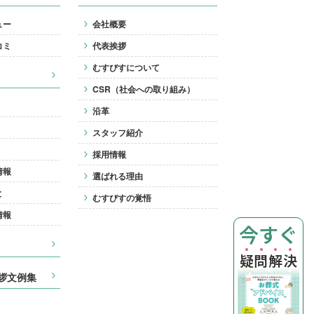
ュー
会社概要
コミ
代表挨拶
むすびすについて
CSR（社会への取り組み）
沿革
スタッフ紹介
採用情報
情報
選ばれる理由
と
むすびすの覚悟
情報
今すぐ
疑
問
解
決
拶文例集