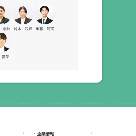
 季映
鈴木 咲姫
重藤 龍実
 貴菜
企業情報