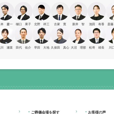
森本 慶一
樋口 果子
北野 祥三
古家 寛
新井 智
池田 有香
斎藤
堀川 瀬菜
田代 佑介
早田 大地
久保田 真心
大沼 理那
松嵜 靖長
川口
ご葬儀会場を探す
お客様の声