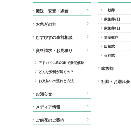
一般葬
搬送・安置・処置
家族葬2日
お急ぎの方
家族葬1日
むすびすの事前相談
無宗教葬
出棺式
資料請求・お見積り
火葬式
アドバイスBOOKで疑問解決
家族葬
どんな資料が届くの？
お支払いの流れと方法
社葬・お別れ会
お知らせ
メディア情報
ご供花のご案内