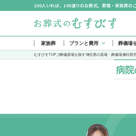
100人いれば、100通りのお葬式。葬儀・家族葬
埼葛斎場
家族葬
プランと費用
葬儀場
むすびすTOP
ご葬儀斎場を探す
埼玉県の斎場・葬儀場
春日部
病院