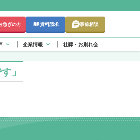
お急ぎの方
資料請求
事前相談
さらに詳しく
声
企業情報
社葬・お別れ会
です」