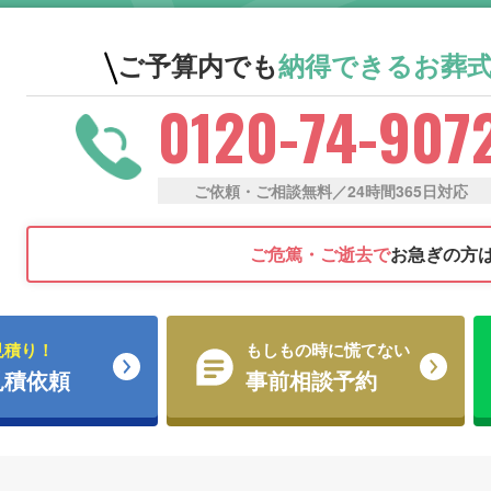
ご予算内でも
納得できる
お葬
0120-74-907
ご依頼・ご相談無料／24時間365日対応
ご危篤・ご逝去で
お急ぎの方
見積り！
もしもの時に慌てない
見積依頼
事前相談予約