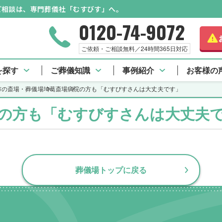
のご相談は、専門葬儀社「むすびす」へ。
0120-74-9072
ご依頼・ご相談無料／24時間365日対応
 TOP
施設料金
アクセス情報
口コミ一覧
を探す
ご葬儀知識
事例紹介
お客様の
市の斎場・葬儀場
埼葛斎場
病院の方も「むすびすさんは大丈夫です」
の方も「むすびすさんは大丈夫
葬儀場トップに戻る