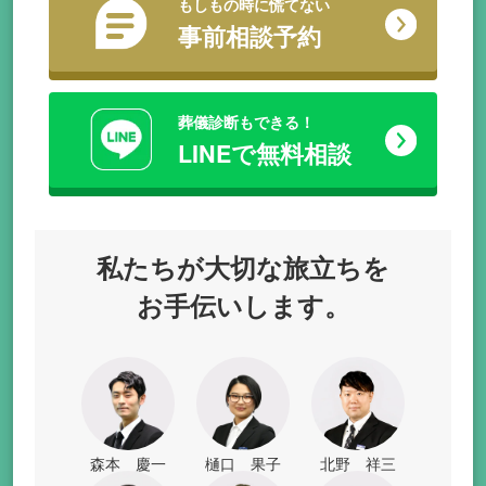
もしもの時に慌てない
事前相談予約
葬儀診断もできる！
LINEで無料相談
私たちが
大切な旅立ちを
お手伝いします。
森本 慶一
樋口 果子
北野 祥三