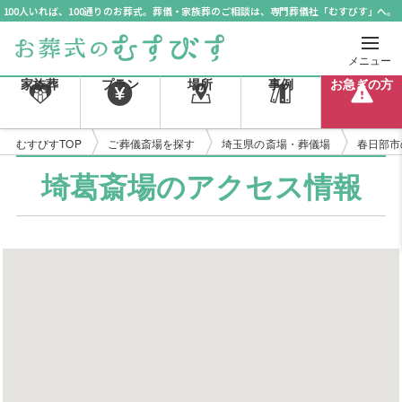
100人いれば、100通りのお葬式。葬儀・家族葬のご相談は、専門葬儀社「むすびす」へ。
メニュー
家族葬
プラン
場所
事例
お急ぎの方
むすびすTOP
ご葬儀斎場を探す
埼玉県の斎場・葬儀場
春日部市
埼葛斎場のアクセス情報