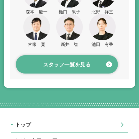
森本 慶一
樋口 果子
北野 祥三
古家 寛
新井 智
池田 有香
スタッフ一覧を見る
トップ