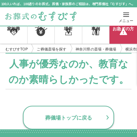
100人いれば、100通りのお葬式。葬儀・家族葬のご相談は、専門葬儀社「むすびす」へ。
メニュー
家族葬
プラン
場所
事例
お急ぎの方
むすびすTOP
ご葬儀斎場を探す
神奈川県の斎場・葬儀場
横浜市
人事が優秀なのか、教育な
のか素晴らしかったです。
葬儀場トップに戻る