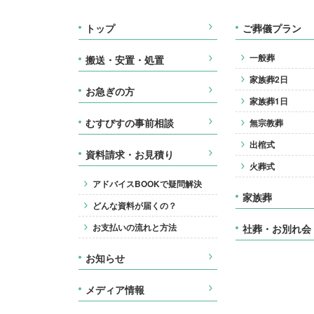
トップ
ご葬儀プラン
一般葬
搬送・安置・処置
家族葬2日
お急ぎの方
家族葬1日
むすびすの事前相談
無宗教葬
出棺式
資料請求・お見積り
火葬式
アドバイスBOOKで疑問解決
家族葬
どんな資料が届くの？
お支払いの流れと方法
社葬・お別れ会
お知らせ
メディア情報