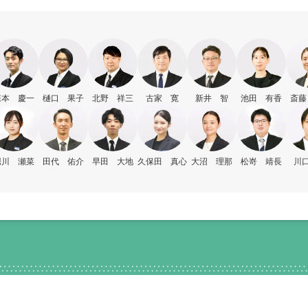
森本 慶一
樋口 果子
北野 祥三
古家 寛
新井 智
池田 有香
斎藤
堀川 瀬菜
田代 佑介
早田 大地
久保田 真心
大沼 理那
松嵜 靖長
川口