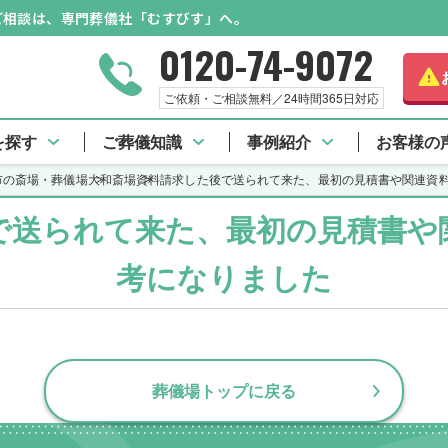
のご相談は、専門葬儀社「むすびす」へ。
0120-74-9072
ご依頼・ご相談無料／24時間365日対応
 TOP
口コミ一覧
アクセス情報
施設と費用
を探す
ご葬儀知識
事例紹介
お客様の
市の斎場・葬儀場
大和斎場
資料請求した後で送られて来た、最初の見積書や関連資
で送られて来た、最初の見積書や
考になりました
葬儀場トップに戻る