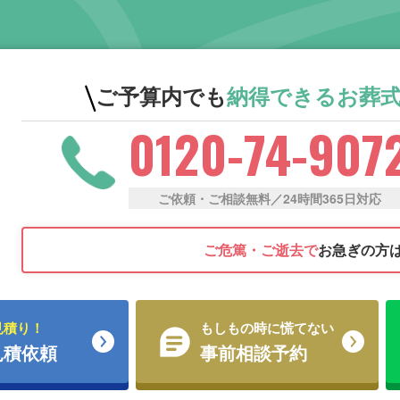
ご予算内でも
納得できる
お葬
0120-74-907
ご依頼・ご相談無料／24時間365日対応
ご危篤・ご逝去で
お急ぎの方
見積り！
もしもの時に慌てない
見積依頼
事前相談予約