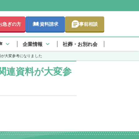
お急ぎの方
資料請求
事前相談
さらに詳しく
声
企業情報
社葬・お別れ会
料が大変参考になりました
関連資料が大変参