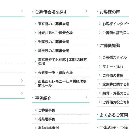
ご葬儀会場を探す
お客様の声
東京都のご葬儀会場
お客様インタビ
神奈川県のご葬儀会場
ご葬儀の評判口
千葉県のご葬儀会場
ご葬儀知識
埼玉県のご葬儀会場
ご葬儀スタイル
東京博善でお葬式｜23区の民営
斎場
マナー・流れ
火葬場一覧・併設会場
ご葬儀の費用
西葛西セレモニー江戸川区球場
家族葬に関する
前ホール
納骨・お墓のこ
事例紹介
ご葬儀お役立ち
ご葬儀事例
よくあるご質問
花祭壇事例
ご案内状・ご挨
事前相談事例