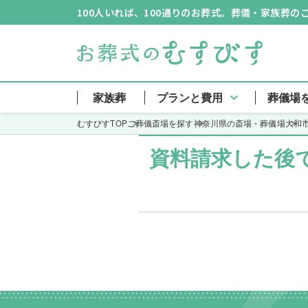
100人いれば、100通りのお葬式。葬儀・家族葬
大和斎場
家族葬
プランと費用
葬儀場
むすびすTOP
ご葬儀斎場を探す
神奈川県の斎場・葬儀場
大和
資料請求した後