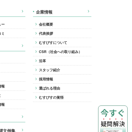
企業情報
ュー
会社概要
コミ
代表挨拶
むすびすについて
CSR（社会への取り組み）
沿革
スタッフ紹介
採用情報
情報
選ばれる理由
と
むすびすの覚悟
情報
今すぐ
疑
問
解
決
拶文例集