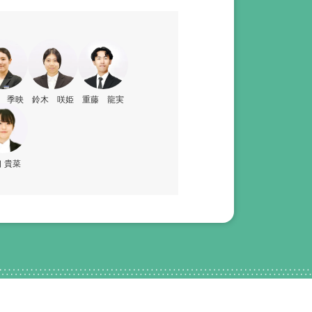
 季映
鈴木 咲姫
重藤 龍実
 貴菜