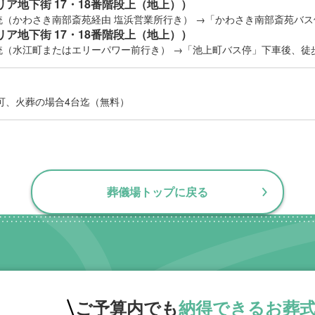
リア地下街 17・18番階段上（地上））
系統（かわさき南部斎苑経由 塩浜営業所行き） →「かわさき南部斎苑バ
リア地下街 17・18番階段上（地上））
系統（水江町またはエリーパワー前行き） →「池上町バス停」下車後、徒
用可、火葬の場合4台迄（無料）
葬儀場トップに戻る
ご予算内でも
納得できる
お葬