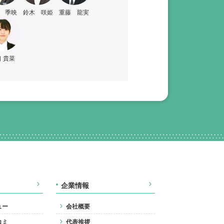
 季映
鈴木 咲姫
重藤 龍実
 貴菜
企業情報
ュー
会社概要
コミ
代表挨拶