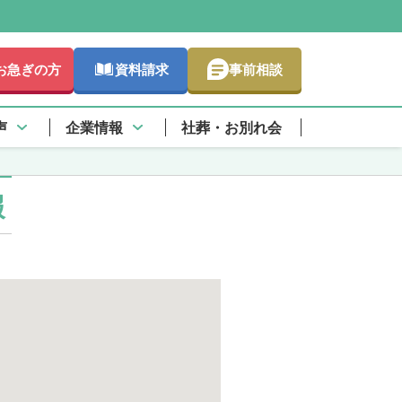
お急ぎの方
資料請求
事前相談
さらに詳しく
情報
声
企業情報
社葬・お別れ会
報