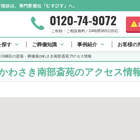
のご相談は、専門葬儀社「むすびす」へ。
0120-74-9072
ご依頼・ご相談無料／24時間365日対応
斎苑 TOP
施設料金
口コミ一覧
アクセス
を探す
ご葬儀知識
事例紹介
お客様の
市川崎区の斎場・葬儀場
かわさき南部斎苑
アクセス情報
かわさき南部斎苑のアクセス情