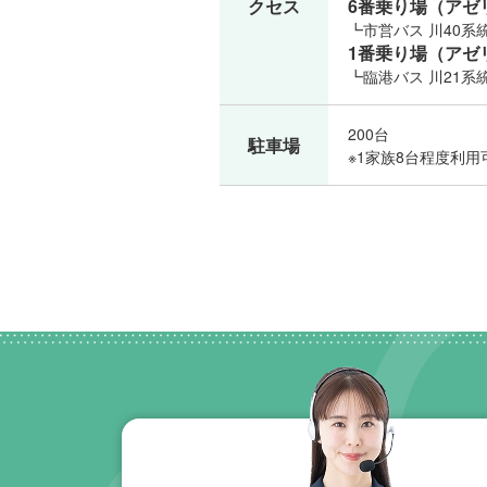
クセス
6番乗り場（アゼ
┗市営バス 川40
1番乗り場（アゼ
┗臨港バス 川21
200台
駐車場
※1家族8台程度利