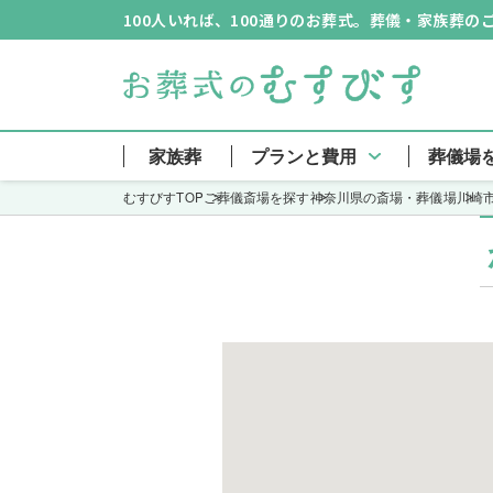
100人いれば、100通りのお葬式。葬儀・家族葬
かわさき南部
家族葬
プランと費用
葬儀場
むすびすTOP
ご葬儀斎場を探す
神奈川県の斎場・葬儀場
川崎