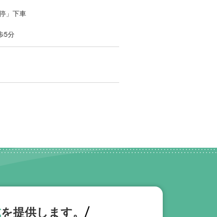
ス停」下車
歩5分
式
を提供します。