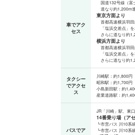
国道132号線（富
道なり約1,200
東京方面より
首都高速横浜羽田線
車でアク
「塩浜交差点」を左
セス
さらに道なり約1,
横浜方面より
首都高速横浜羽田線
「塩浜交差点」を右
さらに道なり約1,
川崎駅：約1,800
タクシー
昭和駅：約1,700
でアクセ
小島新田駅：約1,4
ス
産業道路駅：約1,4
JR「川崎」駅、東
14番乗り場（アゼ
┗市営バス 川10系
バスでア
┗市営バス 川10系