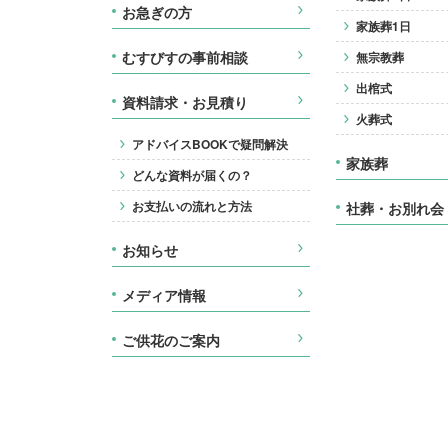
お急ぎの方
家族葬1日
むすびすの事前相談
無宗教葬
出棺式
資料請求・お見積り
火葬式
アドバイスBOOKで疑問解決
家族葬
どんな資料が届くの？
お支払いの流れと方法
社葬・お別れ会
お知らせ
メディア情報
ご供花のご案内