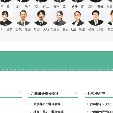
森本 慶一
樋口 果子
北野 祥三
古家 寛
新井 智
池田 有香
斎藤
堀川 瀬菜
田代 佑介
早田 大地
久保田 真心
大沼 理那
松嵜 靖長
川口
ご葬儀会場を探す
お客様の声
東京都のご葬儀会場
お客様インタビ
神奈川県のご葬儀会場
ご葬儀の評判口