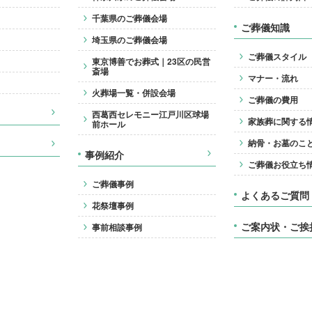
千葉県のご葬儀会場
ご葬儀知識
埼玉県のご葬儀会場
ご葬儀スタイル
東京博善でお葬式｜23区の民営
斎場
マナー・流れ
火葬場一覧・併設会場
ご葬儀の費用
西葛西セレモニー江戸川区球場
家族葬に関する
前ホール
納骨・お墓のこ
事例紹介
ご葬儀お役立ち
ご葬儀事例
よくあるご質問
花祭壇事例
ご案内状・ご挨
事前相談事例