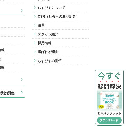
むすびすについて
CSR（社会への取り組み）
沿革
スタッフ紹介
採用情報
情報
選ばれる理由
と
むすびすの覚悟
情報
今すぐ
疑
問
解
決
拶文例集
無料パンフレット
ダウンロード