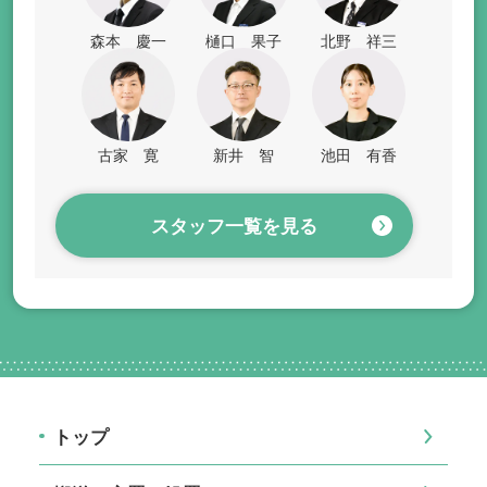
森本 慶一
樋口 果子
北野 祥三
古家 寛
新井 智
池田 有香
スタッフ一覧を見る
トップ