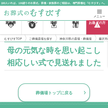
100人いれば、100通りのお葬式。葬儀・家族葬のご相談は、専門葬儀社「むすびす」へ。
メニュー
家族葬
プラン
場所
事例
お急ぎの方
むすびすTOP
ご葬儀斎場を探す
神奈川県の斎場・葬儀場
藤沢市
母の元気な時を思い起こし
相応しい式で見送れました
葬儀場トップに戻る