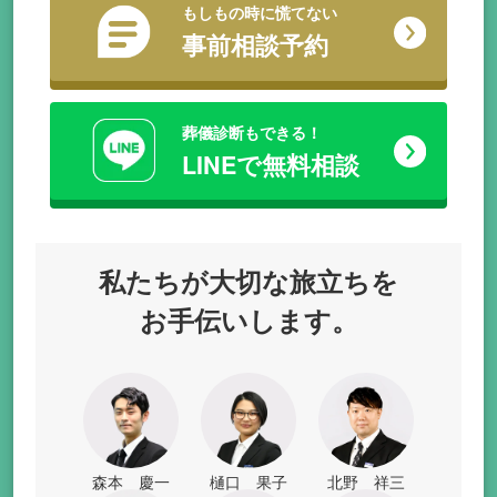
もしもの時に慌てない
事前相談予約
葬儀診断もできる！
LINEで無料相談
私たちが
大切な旅立ちを
お手伝いします。
森本 慶一
樋口 果子
北野 祥三