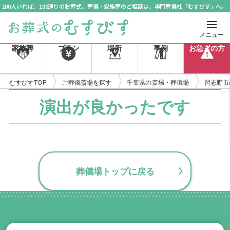
100人いれば、100通りのお葬式。葬儀・家族葬のご相談は、専門葬儀社「むすびす」へ。
メニュー
家族葬
プラン
場所
事例
お急ぎの方
むすびすTOP
ご葬儀斎場を探す
千葉県の斎場・葬儀場
習志野市
演出が良かったです
葬儀場トップに戻る