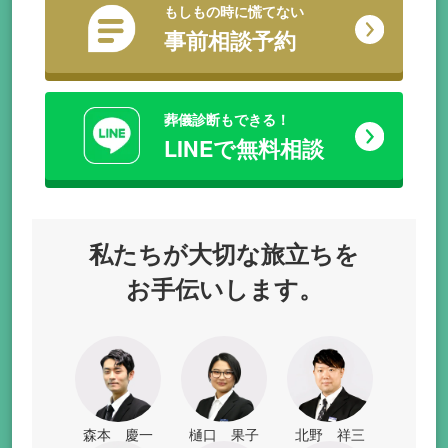
もしもの時に慌てない
事前相談予約
葬儀診断もできる！
LINEで無料相談
私たちが
大切な旅立ちを
お手伝いします。
森本 慶一
樋口 果子
北野 祥三