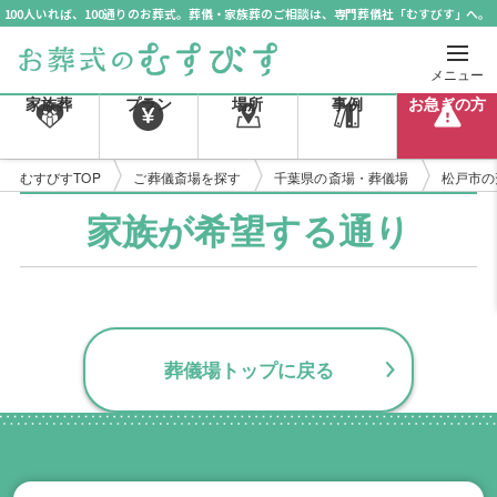
100人いれば、100通りのお葬式。葬儀・家族葬のご相談は、専門葬儀社「むすびす」へ。
メニュー
家族葬
プラン
場所
事例
お急ぎの方
むすびすTOP
ご葬儀斎場を探す
千葉県の斎場・葬儀場
松戸市の
家族が希望する通り
葬儀場トップに戻る