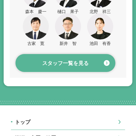
森本 慶一
樋口 果子
北野 祥三
古家 寛
新井 智
池田 有香
スタッフ一覧を見る
トップ