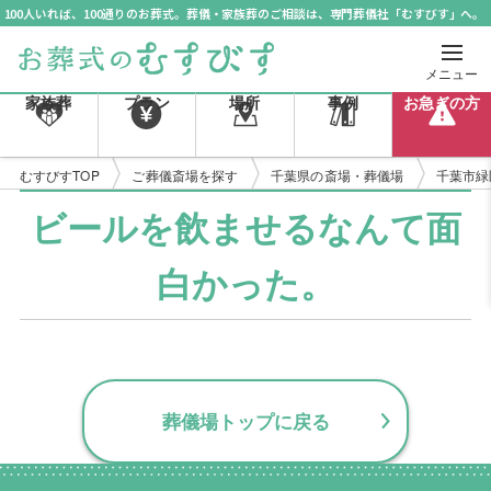
100人いれば、100通りのお葬式。葬儀・家族葬のご相談は、専門葬儀社「むすびす」へ。
メニュー
家族葬
プラン
場所
事例
お急ぎの方
むすびすTOP
ご葬儀斎場を探す
千葉県の斎場・葬儀場
千葉市緑
ビールを飲ませるなんて面
白かった。
葬儀場トップに戻る